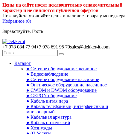
Цены на сайте носят исключительно ознакомительный
характер и не являются публичной офертой
Пожалуйста уточняйте цены и наличие товара у менеджера.
Избранное (
0
)
Здравствуйте, Гость
+7 978 084 77 94
+7 978 691 95 70
sales@dekker-it.com
Каталог
● Сетевое оборудование активное
● Видеонаблюдение
● Сетевое оборудование пассивное
● Оптическое оборудование пассивное
● CWDM и DWDM оборудование
● GEPON оборудование
● Кабель витая пара
● Кабель телефонный, интерфейсный и
многопарный
● Кабельная арматура
● Кабель оптический
● Хознужды
● 02.Услуги