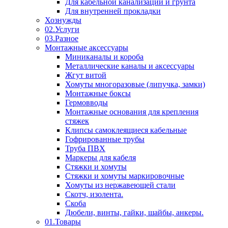
Для кабельной канализации и грунта
Для внутренней прокладки
Хознужды
02.Услуги
03.Разное
Монтажные аксессуары
Миниканалы и короба
Металлические каналы и аксессуары
Жгут витой
Хомуты многоразовые (липучка, замки)
Монтажные боксы
Гермовводы
Монтажные основания для крепления
стяжек
Клипсы самоклеящиеся кабельные
Гофрированные трубы
Труба ПВХ
Маркеры для кабеля
Стяжки и хомуты
Стяжки и хомуты маркировочные
Хомуты из нержавеющей стали
Скотч, изолента.
Скоба
Дюбели, винты, гайки, шайбы, анкеры.
01.Товары