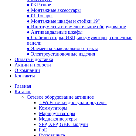
● 03.Разное
● Монтажные аксессуары
● 01.Товары
● Монтажные шкафы и стойки 19"
● Инструменты и измерительное оборудование
● Антивандальные шкафы
● Стабилизаторы, ИБП, аккумуляторы, солнечные
панели
● Элементы коаксиального тракта
● Электроустановочные изделия
Оплата и доставка
Акции и новости
О компании
Контакты
Главная
Каталог
Сетевое оборудование активное
1.Wi-Fi точки доступа и роутеры
Коммутаторы
Маршрутизаторы
Медиаконвертеры
SFP, XFP, GBIC модули
PoE
Грозозащита