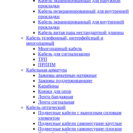
Кабель экраннированный для наружной
прокладки
Кабель неэкраннированный для внутренней
прокладки
Кабель экраннированный для внутренней
прокладки
Кабель витая пара нестандартной длинны
Кабель телефонный, интерфейсный и
многопарный
Многопарный кабель
Кабель для сигнализации
ТРП
ПРППМ
Кабельная арматура
Зажимы анкерные натяжные
Зажимы поддерживающие
Карабины
Крюки для опор
Лента бандажная
Лента сигнальная
Кабель оптический
Подвесные кабели с выносным силовым
элементом
Подвесные кабели самонесущие круглые
Подвесные кабели самонесущие плоские