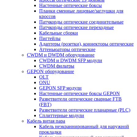
Настенные оптические боксы
Планки сменные лицевые/заглушки для
кроссов
Патчкорды оптические соединительные
Патчкорды оптические переходные
Кабельные сборки
Пигтейлы
Адаптеры (розетки), коннекторы оптические
Аттеньюаторы оптические
CWDM и DWDM оборудование
CWDM и DWDM SFP модули
CWDM фильтры
GEPON оборудование
OLT
ONU
GEPON SFP модули
Настенные оптические боксы GEPON
Разветвители оптические сварные FTB
(FBT)
Разветвители оптические планарные (PLC)
Сплиттерные модули
Кабель витая пара
Кабель неэкраннированный для наружной
прокладки