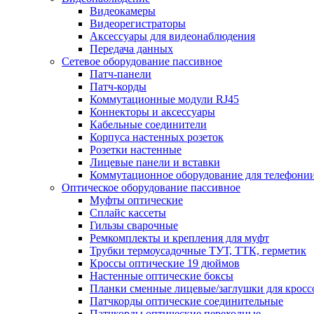
Видеокамеры
Видеорегистраторы
Аксессуары для видеонаблюдения
Передача данных
Сетевое оборудование пассивное
Патч-панели
Патч-корды
Коммутационные модули RJ45
Коннекторы и аксессуары
Кабельные соединители
Корпуса настенных розеток
Розетки настенные
Лицевые панели и вставки
Коммутационное оборудование для телефони
Оптическое оборудование пассивное
Муфты оптические
Сплайс кассеты
Гильзы сварочные
Ремкомплекты и крепления для муфт
Трубки термоусадочные ТУТ, ТТК, герметик
Кроссы оптические 19 дюймов
Настенные оптические боксы
Планки сменные лицевые/заглушки для кросс
Патчкорды оптические соединительные
Патчкорды оптические переходные