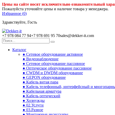
Цены на сайте носят исключительно ознакомительный хара
Пожалуйста уточняйте цены и наличие товара у менеджера.
Избранное (
0
)
Здравствуйте, Гость
+7 978 084 77 94
+7 978 691 95 70
sales@dekker-it.com
Каталог
● Сетевое оборудование активное
● Видеонаблюдение
● Сетевое оборудование пассивное
● Оптическое оборудование пассивное
● CWDM и DWDM оборудование
● GEPON оборудование
● Кабель витая пара
● Кабель телефонный, интерфейсный и многопарн
● Кабельная арматура
● Кабель оптический
● Хознужды
● 02.Услуги
● 03.Разное
● Монтажные аксессуары