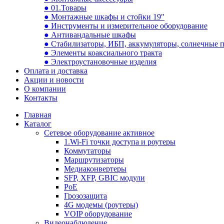
● 01.Товары
● Монтажные шкафы и стойки 19"
● Инструменты и измерительное оборудование
● Антивандальные шкафы
● Стабилизаторы, ИБП, аккумуляторы, солнечные 
● Элементы коаксиального тракта
● Электроустановочные изделия
Оплата и доставка
Акции и новости
О компании
Контакты
Главная
Каталог
Сетевое оборудование активное
1.Wi-Fi точки доступа и роутеры
Коммутаторы
Маршрутизаторы
Медиаконвертеры
SFP, XFP, GBIC модули
PoE
Грозозащита
4G модемы (роутеры)
VOIP оборудование
Видеонаблюдение