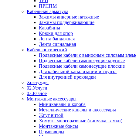
ТРП
ПРППМ
Кабельная арматура
Зажимы анкерные натяжные
Зажимы поддерживающие
Карабины
Крюки для опор
Лента бандажная
Лента сигнальная
Кабель оптический
Подвесные кабели с выносным силовым элем
Подвесные кабели самонесущие круглые
Подвесные кабели самонесущие плоские
Для кабельной канализации и грунта
Для внутренней прокладки
Хознужды
02.Услуги
03.Разное
Монтажные аксессуары
Миниканалы и короба
Металлические каналы и аксессуары
Жгут витой
Хомуты многоразовые (липучка, замки)
Монтажные боксы
Гермовводы