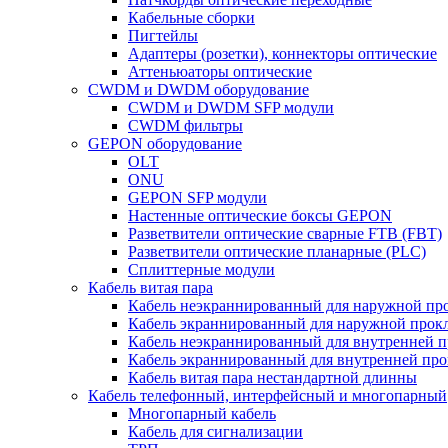
Кабельные сборки
Пигтейлы
Адаптеры (розетки), коннекторы оптические
Аттеньюаторы оптические
CWDM и DWDM оборудование
CWDM и DWDM SFP модули
CWDM фильтры
GEPON оборудование
OLT
ONU
GEPON SFP модули
Настенные оптические боксы GEPON
Разветвители оптические сварные FTB (FBT)
Разветвители оптические планарные (PLC)
Сплиттерные модули
Кабель витая пара
Кабель неэкраннированный для наружной пр
Кабель экраннированный для наружной прок
Кабель неэкраннированный для внутренней 
Кабель экраннированный для внутренней пр
Кабель витая пара нестандартной длинны
Кабель телефонный, интерфейсный и многопарный
Многопарный кабель
Кабель для сигнализации