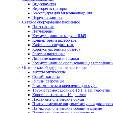
Видеокамеры
Видеорегистраторы
Аксессуары для видеонаблюдения
Передача данных
Сетевое оборудование пассивное
Патч-панели
Патч-корды
Коммутационные модули RJ45
Коннекторы и аксессуары
Кабельные соединители
Корпуса настенных розеток
Розетки настенные
Лицевые панели и вставки
Коммутационное оборудование для телефони
Оптическое оборудование пассивное
Муфты оптические
Сплайс кассеты
Гильзы сварочные
Ремкомплекты и крепления для муфт
Трубки термоусадочные ТУТ, ТТК, герметик
Кроссы оптические 19 дюймов
Настенные оптические боксы
Планки сменные лицевые/заглушки для кросс
Патчкорды оптические соединительные
Патчкорды оптические переходные