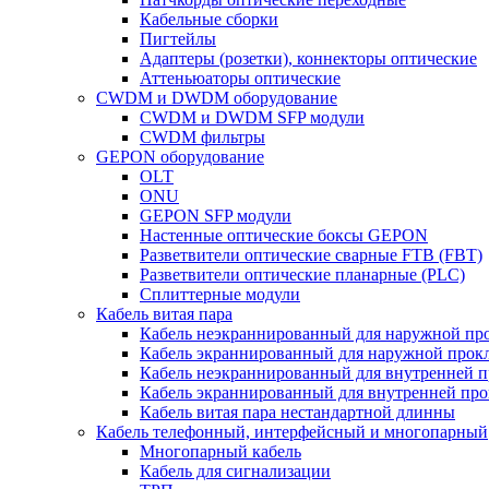
Кабельные сборки
Пигтейлы
Адаптеры (розетки), коннекторы оптические
Аттеньюаторы оптические
CWDM и DWDM оборудование
CWDM и DWDM SFP модули
CWDM фильтры
GEPON оборудование
OLT
ONU
GEPON SFP модули
Настенные оптические боксы GEPON
Разветвители оптические сварные FTB (FBT)
Разветвители оптические планарные (PLC)
Сплиттерные модули
Кабель витая пара
Кабель неэкраннированный для наружной пр
Кабель экраннированный для наружной прок
Кабель неэкраннированный для внутренней 
Кабель экраннированный для внутренней пр
Кабель витая пара нестандартной длинны
Кабель телефонный, интерфейсный и многопарный
Многопарный кабель
Кабель для сигнализации