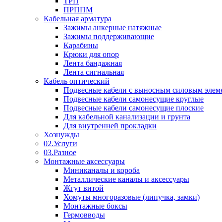
ТРП
ПРППМ
Кабельная арматура
Зажимы анкерные натяжные
Зажимы поддерживающие
Карабины
Крюки для опор
Лента бандажная
Лента сигнальная
Кабель оптический
Подвесные кабели с выносным силовым элем
Подвесные кабели самонесущие круглые
Подвесные кабели самонесущие плоские
Для кабельной канализации и грунта
Для внутренней прокладки
Хознужды
02.Услуги
03.Разное
Монтажные аксессуары
Миниканалы и короба
Металлические каналы и аксессуары
Жгут витой
Хомуты многоразовые (липучка, замки)
Монтажные боксы
Гермовводы