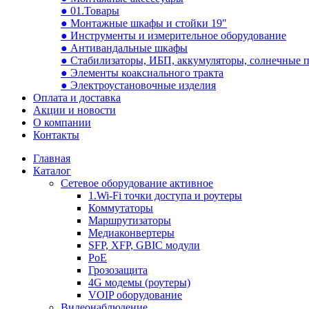
● 01.Товары
● Монтажные шкафы и стойки 19"
● Инструменты и измерительное оборудование
● Антивандальные шкафы
● Стабилизаторы, ИБП, аккумуляторы, солнечные 
● Элементы коаксиального тракта
● Электроустановочные изделия
Оплата и доставка
Акции и новости
О компании
Контакты
Главная
Каталог
Сетевое оборудование активное
1.Wi-Fi точки доступа и роутеры
Коммутаторы
Маршрутизаторы
Медиаконвертеры
SFP, XFP, GBIC модули
PoE
Грозозащита
4G модемы (роутеры)
VOIP оборудование
Видеонаблюдение