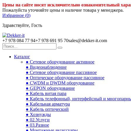
Цены на сайте носят исключительно ознакомительный хара
Пожалуйста уточняйте цены и наличие товара у менеджера.
Избранное (
0
)
Здравствуйте, Гость
+7 978 084 77 94
+7 978 691 95 70
sales@dekker-it.com
Каталог
● Сетевое оборудование активное
● Видеонаблюдение
● Сетевое оборудование пассивное
● Оптическое оборудование пассивное
● CWDM и DWDM оборудование
● GEPON оборудование
● Кабель витая пара
● Кабель телефонный, интерфейсный и многопарн
● Кабельная арматура
● Кабель оптический
● Хознужды
● 02.Услуги
● 03.Разное
● Монтажные аксессуары