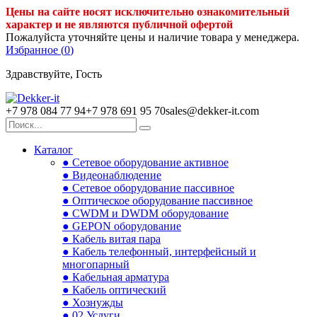
Цены на сайте носят исключительно ознакомительный
характер и не являются публичной офертой
Пожалуйста уточняйте цены и наличие товара у менеджера.
Избранное (
0
)
Здравствуйте, Гость
+7 978 084 77 94
+7 978 691 95 70
sales@dekker-it.com
Каталог
● Сетевое оборудование активное
● Видеонаблюдение
● Сетевое оборудование пассивное
● Оптическое оборудование пассивное
● CWDM и DWDM оборудование
● GEPON оборудование
● Кабель витая пара
● Кабель телефонный, интерфейсный и
многопарный
● Кабельная арматура
● Кабель оптический
● Хознужды
● 02.Услуги