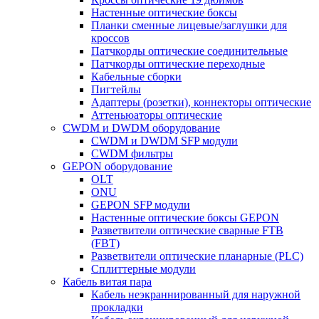
Настенные оптические боксы
Планки сменные лицевые/заглушки для
кроссов
Патчкорды оптические соединительные
Патчкорды оптические переходные
Кабельные сборки
Пигтейлы
Адаптеры (розетки), коннекторы оптические
Аттеньюаторы оптические
CWDM и DWDM оборудование
CWDM и DWDM SFP модули
CWDM фильтры
GEPON оборудование
OLT
ONU
GEPON SFP модули
Настенные оптические боксы GEPON
Разветвители оптические сварные FTB
(FBT)
Разветвители оптические планарные (PLC)
Сплиттерные модули
Кабель витая пара
Кабель неэкраннированный для наружной
прокладки