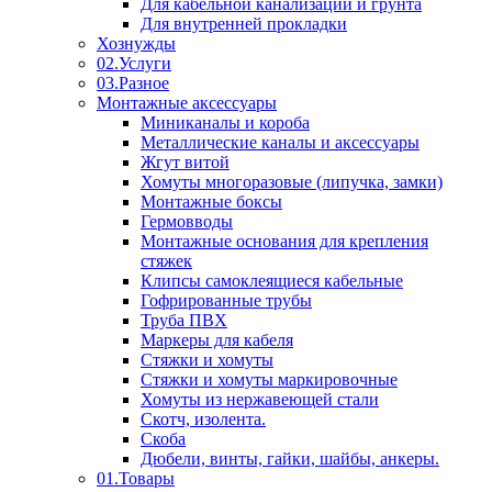
Для кабельной канализации и грунта
Для внутренней прокладки
Хознужды
02.Услуги
03.Разное
Монтажные аксессуары
Миниканалы и короба
Металлические каналы и аксессуары
Жгут витой
Хомуты многоразовые (липучка, замки)
Монтажные боксы
Гермовводы
Монтажные основания для крепления
стяжек
Клипсы самоклеящиеся кабельные
Гофрированные трубы
Труба ПВХ
Маркеры для кабеля
Стяжки и хомуты
Стяжки и хомуты маркировочные
Хомуты из нержавеющей стали
Скотч, изолента.
Скоба
Дюбели, винты, гайки, шайбы, анкеры.
01.Товары