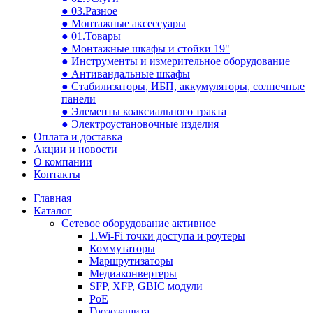
● 03.Разное
● Монтажные аксессуары
● 01.Товары
● Монтажные шкафы и стойки 19"
● Инструменты и измерительное оборудование
● Антивандальные шкафы
● Стабилизаторы, ИБП, аккумуляторы, солнечные
панели
● Элементы коаксиального тракта
● Электроустановочные изделия
Оплата и доставка
Акции и новости
О компании
Контакты
Главная
Каталог
Сетевое оборудование активное
1.Wi-Fi точки доступа и роутеры
Коммутаторы
Маршрутизаторы
Медиаконвертеры
SFP, XFP, GBIC модули
PoE
Грозозащита