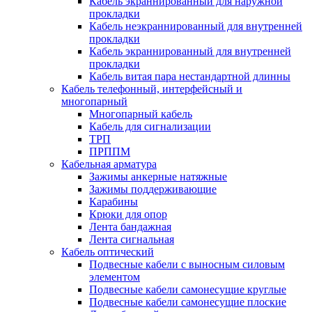
Кабель экраннированный для наружной
прокладки
Кабель неэкраннированный для внутренней
прокладки
Кабель экраннированный для внутренней
прокладки
Кабель витая пара нестандартной длинны
Кабель телефонный, интерфейсный и
многопарный
Многопарный кабель
Кабель для сигнализации
ТРП
ПРППМ
Кабельная арматура
Зажимы анкерные натяжные
Зажимы поддерживающие
Карабины
Крюки для опор
Лента бандажная
Лента сигнальная
Кабель оптический
Подвесные кабели с выносным силовым
элементом
Подвесные кабели самонесущие круглые
Подвесные кабели самонесущие плоские