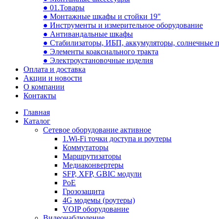
● 01.Товары
● Монтажные шкафы и стойки 19"
● Инструменты и измерительное оборудование
● Антивандальные шкафы
● Стабилизаторы, ИБП, аккумуляторы, солнечные 
● Элементы коаксиального тракта
● Электроустановочные изделия
Оплата и доставка
Акции и новости
О компании
Контакты
Главная
Каталог
Сетевое оборудование активное
1.Wi-Fi точки доступа и роутеры
Коммутаторы
Маршрутизаторы
Медиаконвертеры
SFP, XFP, GBIC модули
PoE
Грозозащита
4G модемы (роутеры)
VOIP оборудование
Видеонаблюдение