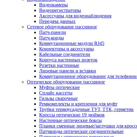
Видеокамеры
Видеорегистраторы
Аксессуары для видеонаблюдения
Передача данных
Сетевое оборудование пассивное
Патч-панели
Патч-корды
Коммутационные модули RJ45
Коннекторы и аксессуары
Кабельные соединители
Корпуса настенных розеток
Розетки настенные
Лицевые панели и вставки
Коммутационное оборудование для телефони
Оптическое оборудование пассивное
Муфты оптические
Сплайс кассеты
Гильзы сварочные
Ремкомплекты и крепления для муфт
Трубки термоусадочные ТУТ, ТТК, герметик
Кроссы оптические 19 дюймов
Настенные оптические боксы
Планки сменные лицевые/заглушки для кросс
Патчкорды оптические соединительные
Патчкорды оптические переходные