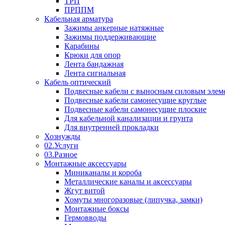
ТРП
ПРППМ
Кабельная арматура
Зажимы анкерные натяжные
Зажимы поддерживающие
Карабины
Крюки для опор
Лента бандажная
Лента сигнальная
Кабель оптический
Подвесные кабели с выносным силовым элем
Подвесные кабели самонесущие круглые
Подвесные кабели самонесущие плоские
Для кабельной канализации и грунта
Для внутренней прокладки
Хознужды
02.Услуги
03.Разное
Монтажные аксессуары
Миниканалы и короба
Металлические каналы и аксессуары
Жгут витой
Хомуты многоразовые (липучка, замки)
Монтажные боксы
Гермовводы