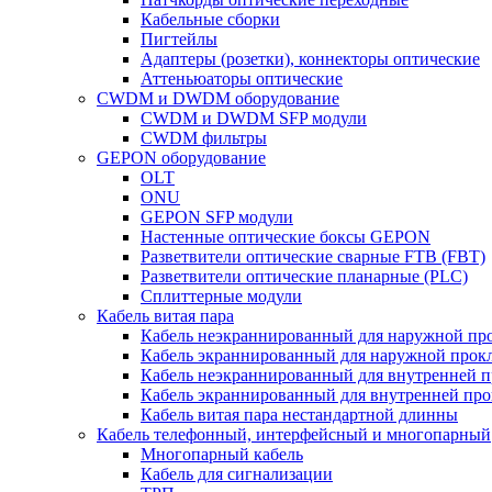
Кабельные сборки
Пигтейлы
Адаптеры (розетки), коннекторы оптические
Аттеньюаторы оптические
CWDM и DWDM оборудование
CWDM и DWDM SFP модули
CWDM фильтры
GEPON оборудование
OLT
ONU
GEPON SFP модули
Настенные оптические боксы GEPON
Разветвители оптические сварные FTB (FBT)
Разветвители оптические планарные (PLC)
Сплиттерные модули
Кабель витая пара
Кабель неэкраннированный для наружной пр
Кабель экраннированный для наружной прок
Кабель неэкраннированный для внутренней 
Кабель экраннированный для внутренней пр
Кабель витая пара нестандартной длинны
Кабель телефонный, интерфейсный и многопарный
Многопарный кабель
Кабель для сигнализации