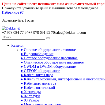
Цены на сайте носят исключительно ознакомительный хара
Пожалуйста уточняйте цены и наличие товара у менеджера.
Избранное (
0
)
Здравствуйте, Гость
+7 978 084 77 94
+7 978 691 95 70
sales@dekker-it.com
Каталог
● Сетевое оборудование активное
● Видеонаблюдение
● Сетевое оборудование пассивное
● Оптическое оборудование пассивное
● CWDM и DWDM оборудование
● GEPON оборудование
● Кабель витая пара
● Кабель телефонный, интерфейсный и многопарн
● Кабельная арматура
● Кабель оптический
● Хознужды
● 02.Услуги
● 03.Разное
● Монтажные аксессуары