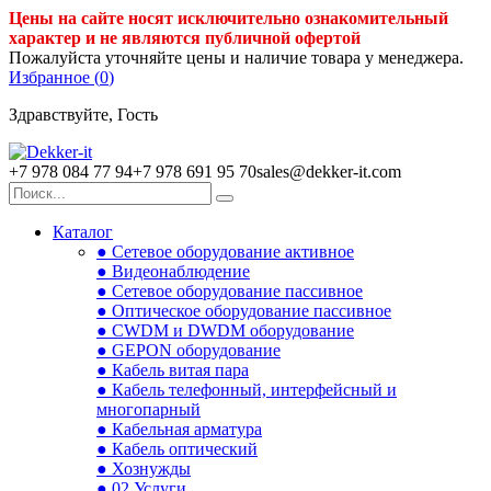
Цены на сайте носят исключительно ознакомительный
характер и не являются публичной офертой
Пожалуйста уточняйте цены и наличие товара у менеджера.
Избранное (
0
)
Здравствуйте, Гость
+7 978 084 77 94
+7 978 691 95 70
sales@dekker-it.com
Каталог
● Сетевое оборудование активное
● Видеонаблюдение
● Сетевое оборудование пассивное
● Оптическое оборудование пассивное
● CWDM и DWDM оборудование
● GEPON оборудование
● Кабель витая пара
● Кабель телефонный, интерфейсный и
многопарный
● Кабельная арматура
● Кабель оптический
● Хознужды
● 02.Услуги