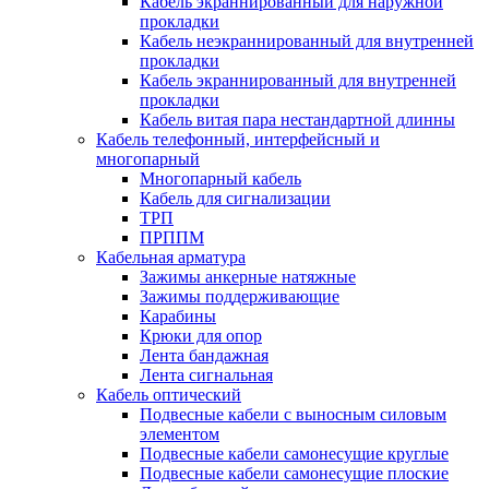
Кабель экраннированный для наружной
прокладки
Кабель неэкраннированный для внутренней
прокладки
Кабель экраннированный для внутренней
прокладки
Кабель витая пара нестандартной длинны
Кабель телефонный, интерфейсный и
многопарный
Многопарный кабель
Кабель для сигнализации
ТРП
ПРППМ
Кабельная арматура
Зажимы анкерные натяжные
Зажимы поддерживающие
Карабины
Крюки для опор
Лента бандажная
Лента сигнальная
Кабель оптический
Подвесные кабели с выносным силовым
элементом
Подвесные кабели самонесущие круглые
Подвесные кабели самонесущие плоские