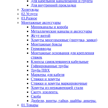
Для кабельной канализации и грунта
Для внутренней прокладки
Хознужды
02.Услуги
03.Разное
Монтажные аксессуары
Миниканалы и короба
Металлические каналы и аксессуары
Жгут витой
Хомуты многоразовые (липучка, замки)
Монтажные боксы
Гермовводы
Монтажные основания для крепления
стяжек
Клипсы самоклеящиеся кабельные
Гофрированные трубы
Труба ПВХ
Маркеры для кабеля
Стяжки и хомуты
Стяжки и хомуты маркировочные
Хомуты из нержавеющей стали
Скотч, изолента.
Скоба
Дюбели, винты, гайки, шайбы, анкеры.
01.Товары