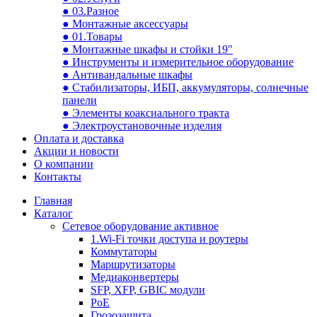
● 03.Разное
● Монтажные аксессуары
● 01.Товары
● Монтажные шкафы и стойки 19"
● Инструменты и измерительное оборудование
● Антивандальные шкафы
● Стабилизаторы, ИБП, аккумуляторы, солнечные
панели
● Элементы коаксиального тракта
● Электроустановочные изделия
Оплата и доставка
Акции и новости
О компании
Контакты
Главная
Каталог
Сетевое оборудование активное
1.Wi-Fi точки доступа и роутеры
Коммутаторы
Маршрутизаторы
Медиаконвертеры
SFP, XFP, GBIC модули
PoE
Грозозащита