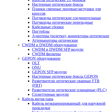
Настенные оптические боксы
Планки сменные лицевые/заглушки для
кроссов
Патчкорды оптические соединительные
Патчкорды оптические переходные
Кабельные сборки
Пигтейлы
Адаптеры (розетки), коннекторы оптические
Аттеньюаторы оптические
CWDM и DWDM оборудование
CWDM и DWDM SFP модули
CWDM фильтры
GEPON оборудование
OLT
ONU
GEPON SFP модули
Настенные оптические боксы GEPON
Разветвители оптические сварные FTB
(FBT)
Разветвители оптические планарные (PLC)
Сплиттерные модули
Кабель витая пара
Кабель неэкраннированный для наружной
прокладки