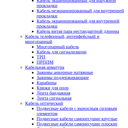
Кабель экраннированный для наружной
прокладки
Кабель неэкраннированный для внутренней
прокладки
Кабель экраннированный для внутренней
прокладки
Кабель витая пара нестандартной длинны
Кабель телефонный, интерфейсный и
многопарный
Многопарный кабель
Кабель для сигнализации
ТРП
ПРППМ
Кабельная арматура
Зажимы анкерные натяжные
Зажимы поддерживающие
Карабины
Крюки для опор
Лента бандажная
Лента сигнальная
Кабель оптический
Подвесные кабели с выносным силовым
элементом
Подвесные кабели самонесущие круглые
Подвесные кабели самонесущие плоские