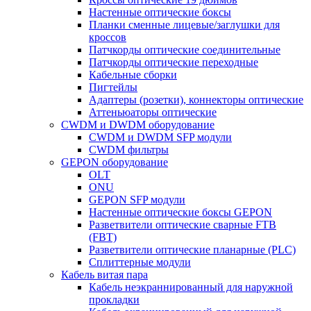
Настенные оптические боксы
Планки сменные лицевые/заглушки для
кроссов
Патчкорды оптические соединительные
Патчкорды оптические переходные
Кабельные сборки
Пигтейлы
Адаптеры (розетки), коннекторы оптические
Аттеньюаторы оптические
CWDM и DWDM оборудование
CWDM и DWDM SFP модули
CWDM фильтры
GEPON оборудование
OLT
ONU
GEPON SFP модули
Настенные оптические боксы GEPON
Разветвители оптические сварные FTB
(FBT)
Разветвители оптические планарные (PLC)
Сплиттерные модули
Кабель витая пара
Кабель неэкраннированный для наружной
прокладки