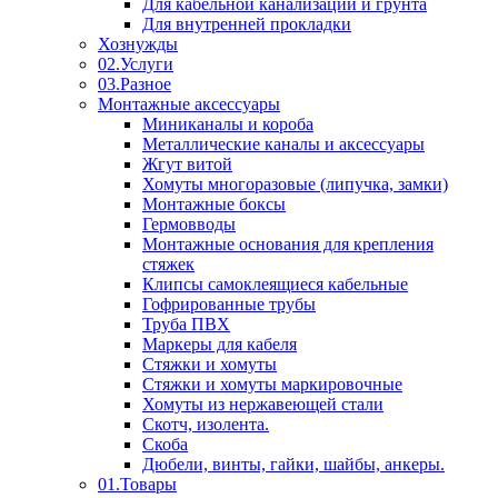
Для кабельной канализации и грунта
Для внутренней прокладки
Хознужды
02.Услуги
03.Разное
Монтажные аксессуары
Миниканалы и короба
Металлические каналы и аксессуары
Жгут витой
Хомуты многоразовые (липучка, замки)
Монтажные боксы
Гермовводы
Монтажные основания для крепления
стяжек
Клипсы самоклеящиеся кабельные
Гофрированные трубы
Труба ПВХ
Маркеры для кабеля
Стяжки и хомуты
Стяжки и хомуты маркировочные
Хомуты из нержавеющей стали
Скотч, изолента.
Скоба
Дюбели, винты, гайки, шайбы, анкеры.
01.Товары