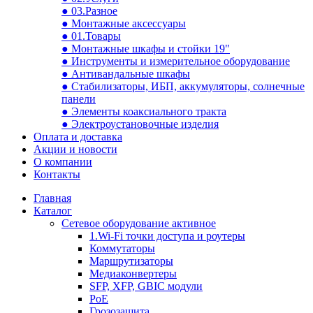
● 03.Разное
● Монтажные аксессуары
● 01.Товары
● Монтажные шкафы и стойки 19"
● Инструменты и измерительное оборудование
● Антивандальные шкафы
● Стабилизаторы, ИБП, аккумуляторы, солнечные
панели
● Элементы коаксиального тракта
● Электроустановочные изделия
Оплата и доставка
Акции и новости
О компании
Контакты
Главная
Каталог
Сетевое оборудование активное
1.Wi-Fi точки доступа и роутеры
Коммутаторы
Маршрутизаторы
Медиаконвертеры
SFP, XFP, GBIC модули
PoE
Грозозащита