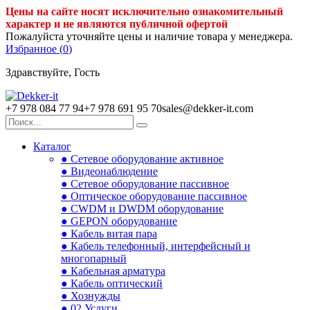
Цены на сайте носят исключительно ознакомительный
характер и не являются публичной офертой
Пожалуйста уточняйте цены и наличие товара у менеджера.
Избранное (
0
)
Здравствуйте, Гость
+7 978 084 77 94
+7 978 691 95 70
sales@dekker-it.com
Каталог
● Сетевое оборудование активное
● Видеонаблюдение
● Сетевое оборудование пассивное
● Оптическое оборудование пассивное
● CWDM и DWDM оборудование
● GEPON оборудование
● Кабель витая пара
● Кабель телефонный, интерфейсный и
многопарный
● Кабельная арматура
● Кабель оптический
● Хознужды
● 02.Услуги