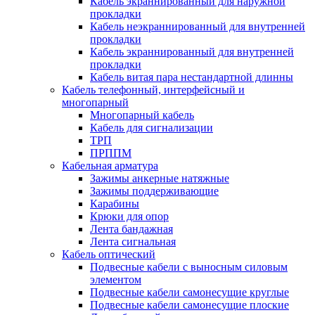
Кабель экраннированный для наружной
прокладки
Кабель неэкраннированный для внутренней
прокладки
Кабель экраннированный для внутренней
прокладки
Кабель витая пара нестандартной длинны
Кабель телефонный, интерфейсный и
многопарный
Многопарный кабель
Кабель для сигнализации
ТРП
ПРППМ
Кабельная арматура
Зажимы анкерные натяжные
Зажимы поддерживающие
Карабины
Крюки для опор
Лента бандажная
Лента сигнальная
Кабель оптический
Подвесные кабели с выносным силовым
элементом
Подвесные кабели самонесущие круглые
Подвесные кабели самонесущие плоские