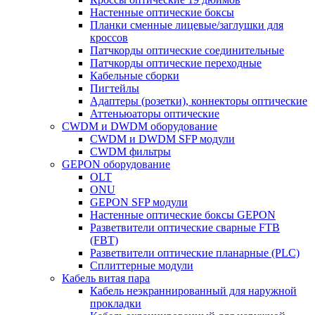
Настенные оптические боксы
Планки сменные лицевые/заглушки для
кроссов
Патчкорды оптические соединительные
Патчкорды оптические переходные
Кабельные сборки
Пигтейлы
Адаптеры (розетки), коннекторы оптические
Аттеньюаторы оптические
CWDM и DWDM оборудование
CWDM и DWDM SFP модули
CWDM фильтры
GEPON оборудование
OLT
ONU
GEPON SFP модули
Настенные оптические боксы GEPON
Разветвители оптические сварные FTB
(FBT)
Разветвители оптические планарные (PLC)
Сплиттерные модули
Кабель витая пара
Кабель неэкраннированный для наружной
прокладки