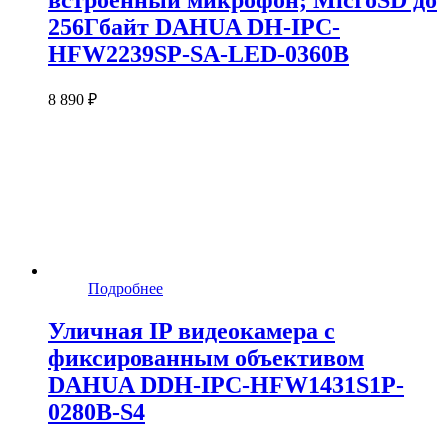
встроенный микрофон; MicroSD до
256Гбайт DAHUA DH-IPC-
HFW2239SP-SA-LED-0360B
8 890 ₽
Подробнее
Уличная IP видеокамера c
фиксированным объективом
DAHUA DDH-IPC-HFW1431S1P-
0280B-S4