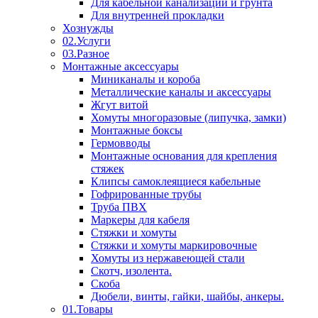
Для кабельной канализации и грунта
Для внутренней прокладки
Хознужды
02.Услуги
03.Разное
Монтажные аксессуары
Миниканалы и короба
Металлические каналы и аксессуары
Жгут витой
Хомуты многоразовые (липучка, замки)
Монтажные боксы
Гермовводы
Монтажные основания для крепления
стяжек
Клипсы самоклеящиеся кабельные
Гофрированные трубы
Труба ПВХ
Маркеры для кабеля
Стяжки и хомуты
Стяжки и хомуты маркировочные
Хомуты из нержавеющей стали
Скотч, изолента.
Скоба
Дюбели, винты, гайки, шайбы, анкеры.
01.Товары