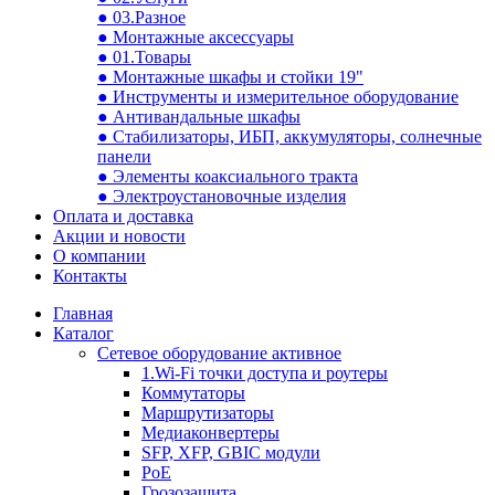
● 03.Разное
● Монтажные аксессуары
● 01.Товары
● Монтажные шкафы и стойки 19"
● Инструменты и измерительное оборудование
● Антивандальные шкафы
● Стабилизаторы, ИБП, аккумуляторы, солнечные
панели
● Элементы коаксиального тракта
● Электроустановочные изделия
Оплата и доставка
Акции и новости
О компании
Контакты
Главная
Каталог
Сетевое оборудование активное
1.Wi-Fi точки доступа и роутеры
Коммутаторы
Маршрутизаторы
Медиаконвертеры
SFP, XFP, GBIC модули
PoE
Грозозащита