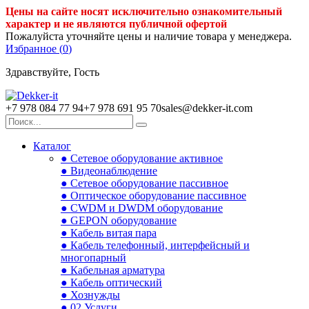
Цены на сайте носят исключительно ознакомительный
характер и не являются публичной офертой
Пожалуйста уточняйте цены и наличие товара у менеджера.
Избранное (
0
)
Здравствуйте, Гость
+7 978 084 77 94
+7 978 691 95 70
sales@dekker-it.com
Каталог
● Сетевое оборудование активное
● Видеонаблюдение
● Сетевое оборудование пассивное
● Оптическое оборудование пассивное
● CWDM и DWDM оборудование
● GEPON оборудование
● Кабель витая пара
● Кабель телефонный, интерфейсный и
многопарный
● Кабельная арматура
● Кабель оптический
● Хознужды
● 02.Услуги