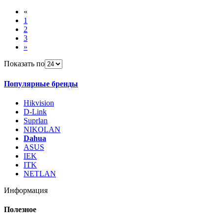
«
1
2
3
»
Показать по
Популярные бренды
Hikvision
D-Link
Suprlan
NIKOLAN
Dahua
ASUS
IEK
ITK
NETLAN
Информация
Полезное