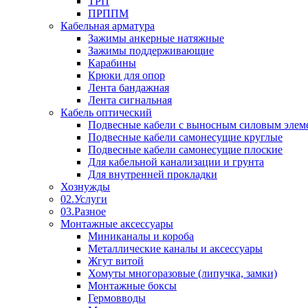
ТРП
ПРППМ
Кабельная арматура
Зажимы анкерные натяжные
Зажимы поддерживающие
Карабины
Крюки для опор
Лента бандажная
Лента сигнальная
Кабель оптический
Подвесные кабели с выносным силовым элем
Подвесные кабели самонесущие круглые
Подвесные кабели самонесущие плоские
Для кабельной канализации и грунта
Для внутренней прокладки
Хознужды
02.Услуги
03.Разное
Монтажные аксессуары
Миниканалы и короба
Металлические каналы и аксессуары
Жгут витой
Хомуты многоразовые (липучка, замки)
Монтажные боксы
Гермовводы