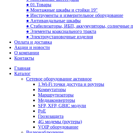
● 01.Товары
● Монтажные шкафы и стойки 19"
● Инструменты и измерительное оборудование
● Антивандальные шкафы
● Стабилизаторы, ИБП, аккумуляторы, солнечные 
● Элементы коаксиального тракта
● Электроустановочные изделия
Оплата и доставка
Акции и новости
О компании
Контакты
Главная
Каталог
Сетевое оборудование активное
1.Wi-Fi точки доступа и роутеры
Коммутаторы
Маршрутизаторы
Медиаконвертеры
SFP, XFP, GBIC модули
PoE
Грозозащита
4G модемы (роутеры)
VOIP оборудование
Видеонаблюдение