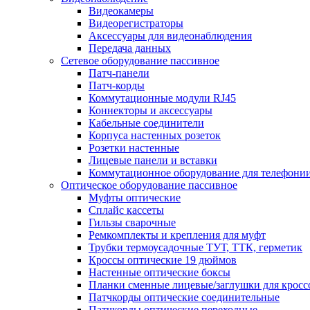
Видеокамеры
Видеорегистраторы
Аксессуары для видеонаблюдения
Передача данных
Сетевое оборудование пассивное
Патч-панели
Патч-корды
Коммутационные модули RJ45
Коннекторы и аксессуары
Кабельные соединители
Корпуса настенных розеток
Розетки настенные
Лицевые панели и вставки
Коммутационное оборудование для телефони
Оптическое оборудование пассивное
Муфты оптические
Сплайс кассеты
Гильзы сварочные
Ремкомплекты и крепления для муфт
Трубки термоусадочные ТУТ, ТТК, герметик
Кроссы оптические 19 дюймов
Настенные оптические боксы
Планки сменные лицевые/заглушки для кросс
Патчкорды оптические соединительные
Патчкорды оптические переходные