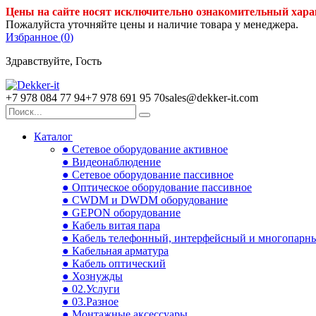
Цены на сайте носят исключительно ознакомительный хара
Пожалуйста уточняйте цены и наличие товара у менеджера.
Избранное (
0
)
Здравствуйте, Гость
+7 978 084 77 94
+7 978 691 95 70
sales@dekker-it.com
Каталог
● Сетевое оборудование активное
● Видеонаблюдение
● Сетевое оборудование пассивное
● Оптическое оборудование пассивное
● CWDM и DWDM оборудование
● GEPON оборудование
● Кабель витая пара
● Кабель телефонный, интерфейсный и многопарн
● Кабельная арматура
● Кабель оптический
● Хознужды
● 02.Услуги
● 03.Разное
● Монтажные аксессуары