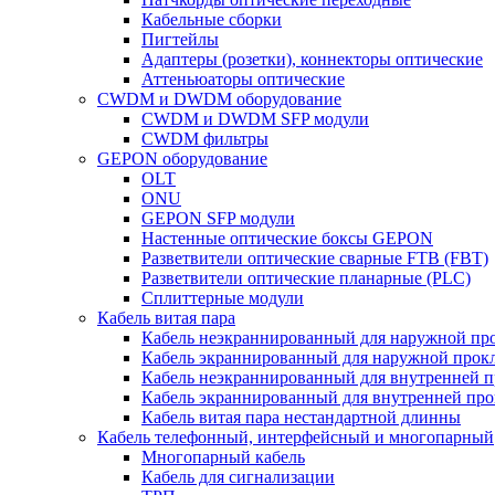
Кабельные сборки
Пигтейлы
Адаптеры (розетки), коннекторы оптические
Аттеньюаторы оптические
CWDM и DWDM оборудование
CWDM и DWDM SFP модули
CWDM фильтры
GEPON оборудование
OLT
ONU
GEPON SFP модули
Настенные оптические боксы GEPON
Разветвители оптические сварные FTB (FBT)
Разветвители оптические планарные (PLC)
Сплиттерные модули
Кабель витая пара
Кабель неэкраннированный для наружной пр
Кабель экраннированный для наружной прок
Кабель неэкраннированный для внутренней 
Кабель экраннированный для внутренней пр
Кабель витая пара нестандартной длинны
Кабель телефонный, интерфейсный и многопарный
Многопарный кабель
Кабель для сигнализации