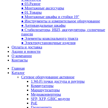
● 03.Разное
● Монтажные аксессуары
● 01.Товары
● Монтажные шкафы и стойки 19"
● Инструменты и измерительное оборудование
● Антивандальные шкафы
● Стабилизаторы, ИБП, аккумуляторы, солнечные
панели
● Элементы коаксиального тракта
● Электроустановочные изделия
Оплата и доставка
Акции и новости
О компании
Контакты
Главная
Каталог
Сетевое оборудование активное
1.Wi-Fi точки доступа и роутеры
Коммутаторы
Маршрутизаторы
Медиаконвертеры
SFP, XFP, GBIC модули
PoE
Грозозащита