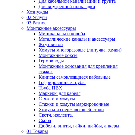
Для кабельной канализации и грунта
Для внутренней прокладки
Хознужды
02.Услуги
03.Разное
Монтажные аксессуары
Миниканалы и короба
Металлические каналы и аксессуары
Жгут витой
Хомуты многоразовые (липучка, замки)
Монтажные боксы
Гермовводы
Монтажные основания для крепления
стяжек
Клипсы самоклеящиеся кабельные
Гофрированные трубы
Труба ПВХ
Маркеры для кабеля
Стяжки и хомуты
Стяжки и хомуты маркировочные
Хомуты из нержавеющей стали
Скотч, изолента.
Скоба
Дюбели, винты, гайки, шайбы, анкеры.
01.Товары