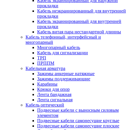
Кабель экраннированный для наружной
прокладки
Кабель неэкраннированный для внутренней
прокладки
Кабель экраннированный для внутренней
прокладки
Кабель витая пара нестандартной длинны
Кабель телефонный, интерфейсный и
многопарный
Многопарный кабель
Кабель для сигнализации
ТРП
ПРППМ
Кабельная арматура
Зажимы анкерные натяжные
Зажимы поддерживающие
Карабины
Крюки для опор
Лента бандажная
Лента сигнальная
Кабель оптический
Подвесные кабели с выносным силовым
элементом
Подвесные кабели самонесущие круглые
Подвесные кабели самонесущие плоские