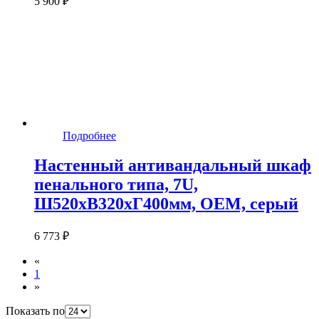
5 900 ₽
Подробнее
Настенный антивандальный шкаф
пенального типа, 7U,
Ш520хВ320хГ400мм, OEM, серый
6 773 ₽
«
1
»
Показать по