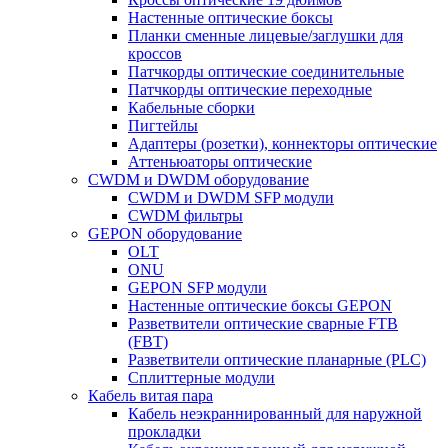
Настенные оптические боксы
Планки сменные лицевые/заглушки для
кроссов
Патчкорды оптические соединительные
Патчкорды оптические переходные
Кабельные сборки
Пигтейлы
Адаптеры (розетки), коннекторы оптические
Аттеньюаторы оптические
CWDM и DWDM оборудование
CWDM и DWDM SFP модули
CWDM фильтры
GEPON оборудование
OLT
ONU
GEPON SFP модули
Настенные оптические боксы GEPON
Разветвители оптические сварные FTB
(FBT)
Разветвители оптические планарные (PLC)
Сплиттерные модули
Кабель витая пара
Кабель неэкраннированный для наружной
прокладки