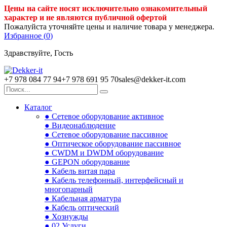
Цены на сайте носят исключительно ознакомительный
характер и не являются публичной офертой
Пожалуйста уточняйте цены и наличие товара у менеджера.
Избранное (
0
)
Здравствуйте, Гость
+7 978 084 77 94
+7 978 691 95 70
sales@dekker-it.com
Каталог
● Сетевое оборудование активное
● Видеонаблюдение
● Сетевое оборудование пассивное
● Оптическое оборудование пассивное
● CWDM и DWDM оборудование
● GEPON оборудование
● Кабель витая пара
● Кабель телефонный, интерфейсный и
многопарный
● Кабельная арматура
● Кабель оптический
● Хознужды
● 02.Услуги