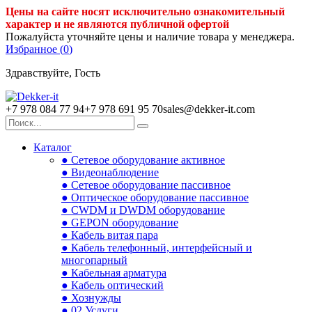
Цены на сайте носят исключительно ознакомительный
характер и не являются публичной офертой
Пожалуйста уточняйте цены и наличие товара у менеджера.
Избранное (
0
)
Здравствуйте, Гость
+7 978 084 77 94
+7 978 691 95 70
sales@dekker-it.com
Каталог
● Сетевое оборудование активное
● Видеонаблюдение
● Сетевое оборудование пассивное
● Оптическое оборудование пассивное
● CWDM и DWDM оборудование
● GEPON оборудование
● Кабель витая пара
● Кабель телефонный, интерфейсный и
многопарный
● Кабельная арматура
● Кабель оптический
● Хознужды
● 02.Услуги