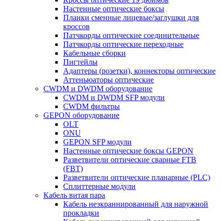
Настенные оптические боксы
Планки сменные лицевые/заглушки для
кроссов
Патчкорды оптические соединительные
Патчкорды оптические переходные
Кабельные сборки
Пигтейлы
Адаптеры (розетки), коннекторы оптические
Аттеньюаторы оптические
CWDM и DWDM оборудование
CWDM и DWDM SFP модули
CWDM фильтры
GEPON оборудование
OLT
ONU
GEPON SFP модули
Настенные оптические боксы GEPON
Разветвители оптические сварные FTB
(FBT)
Разветвители оптические планарные (PLC)
Сплиттерные модули
Кабель витая пара
Кабель неэкраннированный для наружной
прокладки