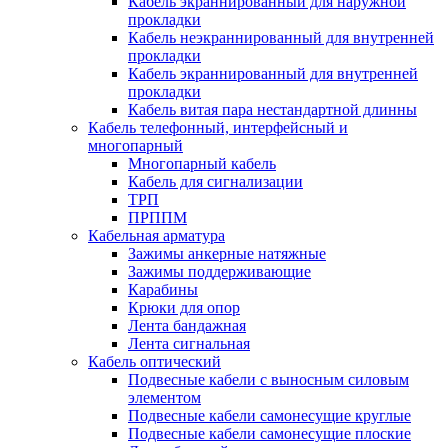
Кабель экраннированный для наружной
прокладки
Кабель неэкраннированный для внутренней
прокладки
Кабель экраннированный для внутренней
прокладки
Кабель витая пара нестандартной длинны
Кабель телефонный, интерфейсный и
многопарный
Многопарный кабель
Кабель для сигнализации
ТРП
ПРППМ
Кабельная арматура
Зажимы анкерные натяжные
Зажимы поддерживающие
Карабины
Крюки для опор
Лента бандажная
Лента сигнальная
Кабель оптический
Подвесные кабели с выносным силовым
элементом
Подвесные кабели самонесущие круглые
Подвесные кабели самонесущие плоские