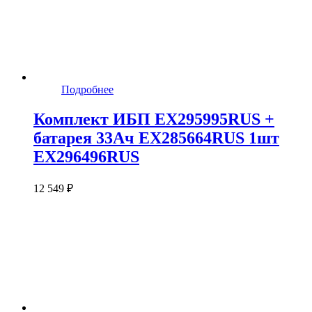
Подробнее
Комплект ИБП EX295995RUS +
батарея 33Aч EX285664RUS 1шт
EX296496RUS
12 549 ₽