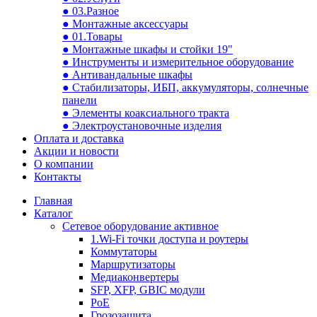
● 03.Разное
● Монтажные аксессуары
● 01.Товары
● Монтажные шкафы и стойки 19"
● Инструменты и измерительное оборудование
● Антивандальные шкафы
● Стабилизаторы, ИБП, аккумуляторы, солнечные
панели
● Элементы коаксиального тракта
● Электроустановочные изделия
Оплата и доставка
Акции и новости
О компании
Контакты
Главная
Каталог
Сетевое оборудование активное
1.Wi-Fi точки доступа и роутеры
Коммутаторы
Маршрутизаторы
Медиаконвертеры
SFP, XFP, GBIC модули
PoE
Грозозащита