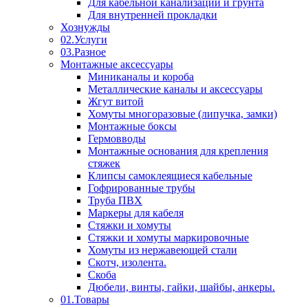
Для кабельной канализации и грунта
Для внутренней прокладки
Хознужды
02.Услуги
03.Разное
Монтажные аксессуары
Миниканалы и короба
Металлические каналы и аксессуары
Жгут витой
Хомуты многоразовые (липучка, замки)
Монтажные боксы
Гермовводы
Монтажные основания для крепления
стяжек
Клипсы самоклеящиеся кабельные
Гофрированные трубы
Труба ПВХ
Маркеры для кабеля
Стяжки и хомуты
Стяжки и хомуты маркировочные
Хомуты из нержавеющей стали
Скотч, изолента.
Скоба
Дюбели, винты, гайки, шайбы, анкеры.
01.Товары