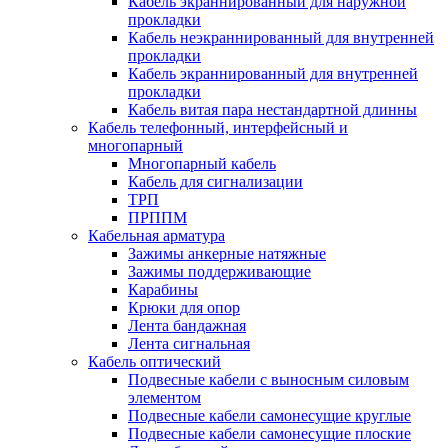
Кабель экраннированный для наружной
прокладки
Кабель неэкраннированный для внутренней
прокладки
Кабель экраннированный для внутренней
прокладки
Кабель витая пара нестандартной длинны
Кабель телефонный, интерфейсный и
многопарный
Многопарный кабель
Кабель для сигнализации
ТРП
ПРППМ
Кабельная арматура
Зажимы анкерные натяжные
Зажимы поддерживающие
Карабины
Крюки для опор
Лента бандажная
Лента сигнальная
Кабель оптический
Подвесные кабели с выносным силовым
элементом
Подвесные кабели самонесущие круглые
Подвесные кабели самонесущие плоские