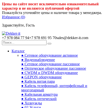
Цены на сайте носят исключительно ознакомительный
характер и не являются публичной офертой
Пожалуйста уточняйте цены и наличие товара у менеджера.
Избранное (
0
)
Здравствуйте, Гость
+7 978 084 77 94
+7 978 691 95 70
sales@dekker-it.com
Каталог
● Сетевое оборудование активное
● Видеонаблюдение
● Сетевое оборудование пассивное
● Оптическое оборудование пассивное
● CWDM и DWDM оборудование
● GEPON оборудование
● Кабель витая пара
● Кабель телефонный, интерфейсный и
многопарный
● Кабельная арматура
● Кабель оптический
● Хознужды
● 02.Услуги