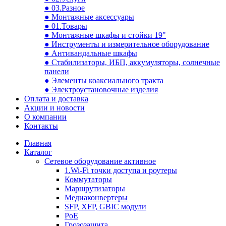
● 03.Разное
● Монтажные аксессуары
● 01.Товары
● Монтажные шкафы и стойки 19"
● Инструменты и измерительное оборудование
● Антивандальные шкафы
● Стабилизаторы, ИБП, аккумуляторы, солнечные
панели
● Элементы коаксиального тракта
● Электроустановочные изделия
Оплата и доставка
Акции и новости
О компании
Контакты
Главная
Каталог
Сетевое оборудование активное
1.Wi-Fi точки доступа и роутеры
Коммутаторы
Маршрутизаторы
Медиаконвертеры
SFP, XFP, GBIC модули
PoE
Грозозащита