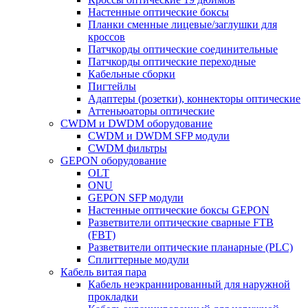
Настенные оптические боксы
Планки сменные лицевые/заглушки для
кроссов
Патчкорды оптические соединительные
Патчкорды оптические переходные
Кабельные сборки
Пигтейлы
Адаптеры (розетки), коннекторы оптические
Аттеньюаторы оптические
CWDM и DWDM оборудование
CWDM и DWDM SFP модули
CWDM фильтры
GEPON оборудование
OLT
ONU
GEPON SFP модули
Настенные оптические боксы GEPON
Разветвители оптические сварные FTB
(FBT)
Разветвители оптические планарные (PLC)
Сплиттерные модули
Кабель витая пара
Кабель неэкраннированный для наружной
прокладки