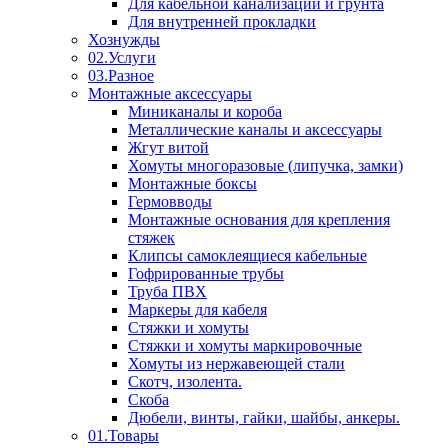
Для кабельной канализации и грунта
Для внутренней прокладки
Хознужды
02.Услуги
03.Разное
Монтажные аксессуары
Миниканалы и короба
Металлические каналы и аксессуары
Жгут витой
Хомуты многоразовые (липучка, замки)
Монтажные боксы
Гермовводы
Монтажные основания для крепления
стяжек
Клипсы самоклеящиеся кабельные
Гофрированные трубы
Труба ПВХ
Маркеры для кабеля
Стяжки и хомуты
Стяжки и хомуты маркировочные
Хомуты из нержавеющей стали
Скотч, изолента.
Скоба
Дюбели, винты, гайки, шайбы, анкеры.
01.Товары