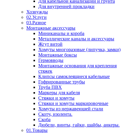
Для кабельной канализации и грунта
Для внутренней прокладки
Хознужды
02.Услуги
03.Разное
Монтажные аксессуары
Миниканалы и короба
Металлические каналы и аксессуары
Жгут витой
Хомуты многоразовые (липучка, замки)
Монтажные боксы
Гермовводы
Монтажные основания для крепления
стяжек
Клипсы самоклеящиеся кабельные
Гофрированные трубы
Труба ПВХ
Маркеры для кабеля
Стяжки и хомуты
Стяжки и хомуты маркировочные
Хомуты из нержавеющей стали
Скотч, изолента.
Скоба
Дюбели, винты, гайки, шайбы, анкеры.
01.Товары