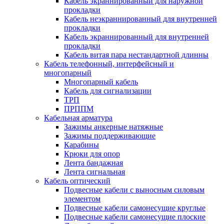
Кабель экраннированный для наружной
прокладки
Кабель неэкраннированный для внутренней
прокладки
Кабель экраннированный для внутренней
прокладки
Кабель витая пара нестандартной длинны
Кабель телефонный, интерфейсный и
многопарный
Многопарный кабель
Кабель для сигнализации
ТРП
ПРППМ
Кабельная арматура
Зажимы анкерные натяжные
Зажимы поддерживающие
Карабины
Крюки для опор
Лента бандажная
Лента сигнальная
Кабель оптический
Подвесные кабели с выносным силовым
элементом
Подвесные кабели самонесущие круглые
Подвесные кабели самонесущие плоские