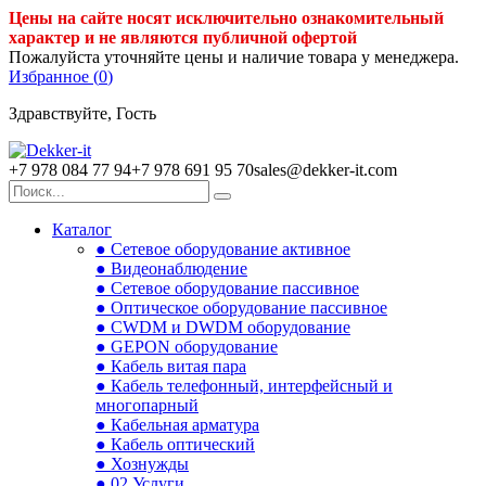
Цены на сайте носят исключительно ознакомительный
характер и не являются публичной офертой
Пожалуйста уточняйте цены и наличие товара у менеджера.
Избранное (
0
)
Здравствуйте, Гость
+7 978 084 77 94
+7 978 691 95 70
sales@dekker-it.com
Каталог
● Сетевое оборудование активное
● Видеонаблюдение
● Сетевое оборудование пассивное
● Оптическое оборудование пассивное
● CWDM и DWDM оборудование
● GEPON оборудование
● Кабель витая пара
● Кабель телефонный, интерфейсный и
многопарный
● Кабельная арматура
● Кабель оптический
● Хознужды
● 02.Услуги