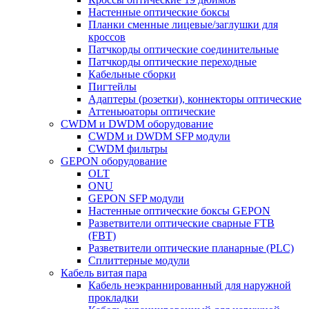
Настенные оптические боксы
Планки сменные лицевые/заглушки для
кроссов
Патчкорды оптические соединительные
Патчкорды оптические переходные
Кабельные сборки
Пигтейлы
Адаптеры (розетки), коннекторы оптические
Аттеньюаторы оптические
CWDM и DWDM оборудование
CWDM и DWDM SFP модули
CWDM фильтры
GEPON оборудование
OLT
ONU
GEPON SFP модули
Настенные оптические боксы GEPON
Разветвители оптические сварные FTB
(FBT)
Разветвители оптические планарные (PLC)
Сплиттерные модули
Кабель витая пара
Кабель неэкраннированный для наружной
прокладки