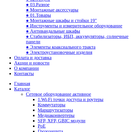
● 03.Разное
● Монтажные аксессуары
● 01.Товары
● Монтажные шкафы и стойки 19"
● Инструменты и измерительное оборудование
● Антивандальные шкафы
● Стабилизаторы, ИБП, аккумуляторы, солнечные
панели
● Элементы коаксиального тракта
● Электроустановочные изделия
Оплата и доставка
Акции и новости
О компании
Контакты
Главная
Каталог
Сетевое оборудование активное
1.Wi-Fi точки доступа и роутеры
Коммутаторы
Маршрутизаторы
Медиаконвертеры
SFP, XFP, GBIC модули
PoE
Грозозащита