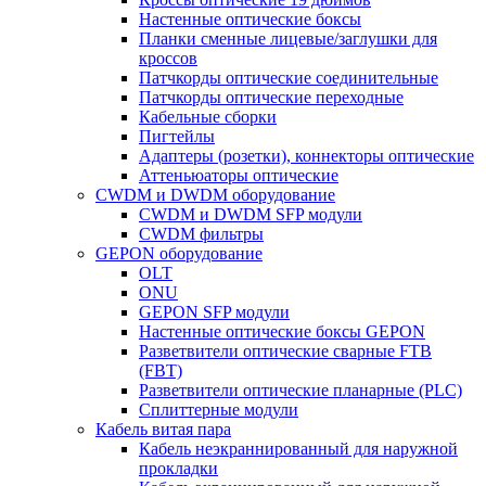
Настенные оптические боксы
Планки сменные лицевые/заглушки для
кроссов
Патчкорды оптические соединительные
Патчкорды оптические переходные
Кабельные сборки
Пигтейлы
Адаптеры (розетки), коннекторы оптические
Аттеньюаторы оптические
CWDM и DWDM оборудование
CWDM и DWDM SFP модули
CWDM фильтры
GEPON оборудование
OLT
ONU
GEPON SFP модули
Настенные оптические боксы GEPON
Разветвители оптические сварные FTB
(FBT)
Разветвители оптические планарные (PLC)
Сплиттерные модули
Кабель витая пара
Кабель неэкраннированный для наружной
прокладки