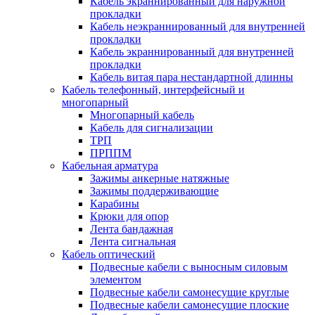
Кабель экраннированный для наружной
прокладки
Кабель неэкраннированный для внутренней
прокладки
Кабель экраннированный для внутренней
прокладки
Кабель витая пара нестандартной длинны
Кабель телефонный, интерфейсный и
многопарный
Многопарный кабель
Кабель для сигнализации
ТРП
ПРППМ
Кабельная арматура
Зажимы анкерные натяжные
Зажимы поддерживающие
Карабины
Крюки для опор
Лента бандажная
Лента сигнальная
Кабель оптический
Подвесные кабели с выносным силовым
элементом
Подвесные кабели самонесущие круглые
Подвесные кабели самонесущие плоские