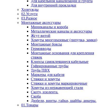
Для кабельной канализации и грунта
Для внутренней прокладки
Хознужды
02.Услуги
03.Разное
Монтажные аксессуары
Миниканалы и короба
Металлические каналы и аксессуары
Жгут витой
Хомуты многоразовые (липучка, замки)
Монтажные боксы
Гермовводы
Монтажные основания для крепления
стяжек
Клипсы самоклеящиеся кабельные
Гофрированные трубы
Труба ПВХ
Маркеры для кабеля
Стяжки и хомуты
Стяжки и хомуты маркировочные
Хомуты из нержавеющей стали
Скотч, изолента.
Скоба
Дюбели, винты, гайки, шайбы, анкеры.
01.Товары