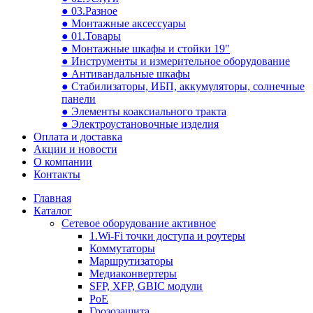
● 03.Разное
● Монтажные аксессуары
● 01.Товары
● Монтажные шкафы и стойки 19"
● Инструменты и измерительное оборудование
● Антивандальные шкафы
● Стабилизаторы, ИБП, аккумуляторы, солнечные
панели
● Элементы коаксиального тракта
● Электроустановочные изделия
Оплата и доставка
Акции и новости
О компании
Контакты
Главная
Каталог
Сетевое оборудование активное
1.Wi-Fi точки доступа и роутеры
Коммутаторы
Маршрутизаторы
Медиаконвертеры
SFP, XFP, GBIC модули
PoE
Грозозащита