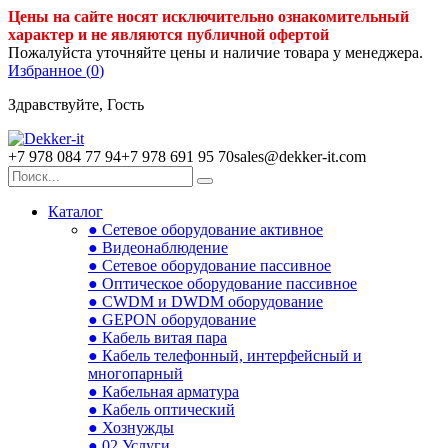
Цены на сайте носят исключительно ознакомительный
характер и не являются публичной офертой
Пожалуйста уточняйте цены и наличие товара у менеджера.
Избранное (
0
)
Здравствуйте, Гость
+7 978 084 77 94
+7 978 691 95 70
sales@dekker-it.com
Каталог
● Сетевое оборудование активное
● Видеонаблюдение
● Сетевое оборудование пассивное
● Оптическое оборудование пассивное
● CWDM и DWDM оборудование
● GEPON оборудование
● Кабель витая пара
● Кабель телефонный, интерфейсный и
многопарный
● Кабельная арматура
● Кабель оптический
● Хознужды
● 02.Услуги