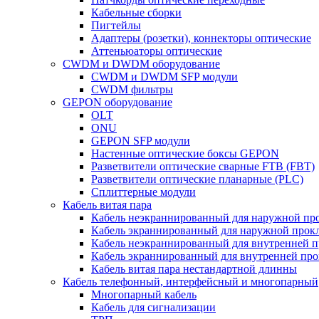
Кабельные сборки
Пигтейлы
Адаптеры (розетки), коннекторы оптические
Аттеньюаторы оптические
CWDM и DWDM оборудование
CWDM и DWDM SFP модули
CWDM фильтры
GEPON оборудование
OLT
ONU
GEPON SFP модули
Настенные оптические боксы GEPON
Разветвители оптические сварные FTB (FBT)
Разветвители оптические планарные (PLC)
Сплиттерные модули
Кабель витая пара
Кабель неэкраннированный для наружной пр
Кабель экраннированный для наружной прок
Кабель неэкраннированный для внутренней 
Кабель экраннированный для внутренней пр
Кабель витая пара нестандартной длинны
Кабель телефонный, интерфейсный и многопарный
Многопарный кабель
Кабель для сигнализации