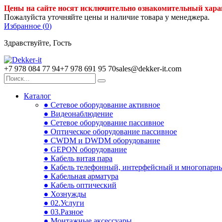
Цены на сайте носят исключительно ознакомительный хара
Пожалуйста уточняйте цены и наличие товара у менеджера.
Избранное (
0
)
Здравствуйте, Гость
+7 978 084 77 94
+7 978 691 95 70
sales@dekker-it.com
Каталог
● Сетевое оборудование активное
● Видеонаблюдение
● Сетевое оборудование пассивное
● Оптическое оборудование пассивное
● CWDM и DWDM оборудование
● GEPON оборудование
● Кабель витая пара
● Кабель телефонный, интерфейсный и многопарн
● Кабельная арматура
● Кабель оптический
● Хознужды
● 02.Услуги
● 03.Разное
● Монтажные аксессуары