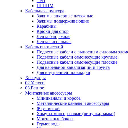
ТРП
ПРППМ
Кабельная арматура
Зажимы анкерные натяжные
Зажимы поддерживающие
Карабины
Крюки для опор
Лента бандажная
Лента сигнальная
Кабель оптический
Подвесные кабели с выносным силовым элем
Подвесные кабели самонесущие круглые
Подвесные кабели самонесущие плоские
Для кабельной канализации и грунта
Для внутренней прокладки
Хознужды
02.Услуги
03.Разное
Монтажные аксессуары
Миниканалы и короба
Металлические каналы и аксессуары
Жгут витой
Хомуты многоразовые (липучка, замки)
Монтажные боксы
Гермовводы