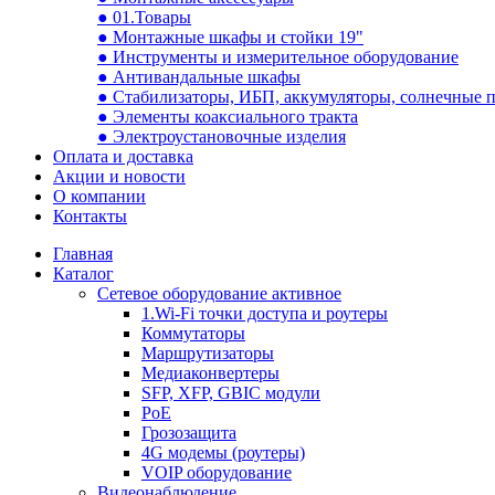
● 01.Товары
● Монтажные шкафы и стойки 19"
● Инструменты и измерительное оборудование
● Антивандальные шкафы
● Стабилизаторы, ИБП, аккумуляторы, солнечные 
● Элементы коаксиального тракта
● Электроустановочные изделия
Оплата и доставка
Акции и новости
О компании
Контакты
Главная
Каталог
Сетевое оборудование активное
1.Wi-Fi точки доступа и роутеры
Коммутаторы
Маршрутизаторы
Медиаконвертеры
SFP, XFP, GBIC модули
PoE
Грозозащита
4G модемы (роутеры)
VOIP оборудование
Видеонаблюдение