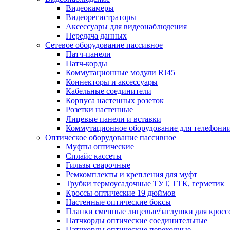
Видеокамеры
Видеорегистраторы
Аксессуары для видеонаблюдения
Передача данных
Сетевое оборудование пассивное
Патч-панели
Патч-корды
Коммутационные модули RJ45
Коннекторы и аксессуары
Кабельные соединители
Корпуса настенных розеток
Розетки настенные
Лицевые панели и вставки
Коммутационное оборудование для телефони
Оптическое оборудование пассивное
Муфты оптические
Сплайс кассеты
Гильзы сварочные
Ремкомплекты и крепления для муфт
Трубки термоусадочные ТУТ, ТТК, герметик
Кроссы оптические 19 дюймов
Настенные оптические боксы
Планки сменные лицевые/заглушки для кросс
Патчкорды оптические соединительные
Патчкорды оптические переходные