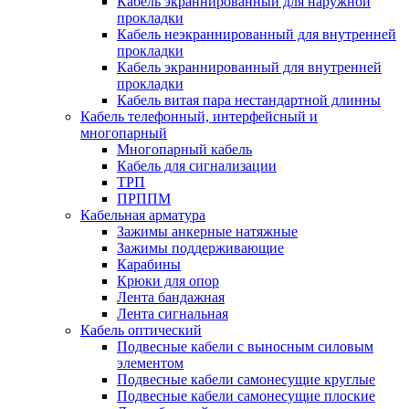
Кабель экраннированный для наружной
прокладки
Кабель неэкраннированный для внутренней
прокладки
Кабель экраннированный для внутренней
прокладки
Кабель витая пара нестандартной длинны
Кабель телефонный, интерфейсный и
многопарный
Многопарный кабель
Кабель для сигнализации
ТРП
ПРППМ
Кабельная арматура
Зажимы анкерные натяжные
Зажимы поддерживающие
Карабины
Крюки для опор
Лента бандажная
Лента сигнальная
Кабель оптический
Подвесные кабели с выносным силовым
элементом
Подвесные кабели самонесущие круглые
Подвесные кабели самонесущие плоские