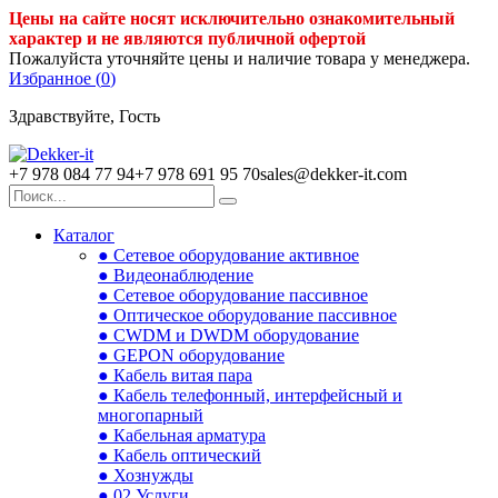
Цены на сайте носят исключительно ознакомительный
характер и не являются публичной офертой
Пожалуйста уточняйте цены и наличие товара у менеджера.
Избранное (
0
)
Здравствуйте, Гость
+7 978 084 77 94
+7 978 691 95 70
sales@dekker-it.com
Каталог
● Сетевое оборудование активное
● Видеонаблюдение
● Сетевое оборудование пассивное
● Оптическое оборудование пассивное
● CWDM и DWDM оборудование
● GEPON оборудование
● Кабель витая пара
● Кабель телефонный, интерфейсный и
многопарный
● Кабельная арматура
● Кабель оптический
● Хознужды
● 02.Услуги