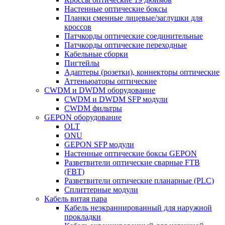
Настенные оптические боксы
Планки сменные лицевые/заглушки для
кроссов
Патчкорды оптические соединительные
Патчкорды оптические переходные
Кабельные сборки
Пигтейлы
Адаптеры (розетки), коннекторы оптические
Аттеньюаторы оптические
CWDM и DWDM оборудование
CWDM и DWDM SFP модули
CWDM фильтры
GEPON оборудование
OLT
ONU
GEPON SFP модули
Настенные оптические боксы GEPON
Разветвители оптические сварные FTB
(FBT)
Разветвители оптические планарные (PLC)
Сплиттерные модули
Кабель витая пара
Кабель неэкраннированный для наружной
прокладки