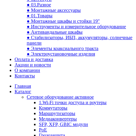
● 03.Разное
● Монтажные аксессуары
● 01.Товары
● Монтажные шкафы и стойки 19"
● Инструменты и измерительное оборудование
● Антивандальные шкафы
● Стабилизаторы, ИБП, аккумуляторы, солнечные
панели
● Элементы коаксиального тракта
● Электроустановочные изделия
Оплата и доставка
Акции и новости
О компании
Контакты
Главная
Каталог
Сетевое оборудование активное
1.Wi-Fi точки доступа и роутеры
Коммутаторы
Маршрутизаторы
Медиаконвертеры
SFP, XFP, GBIC модули
PoE
Грозозащита