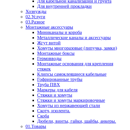
Для кабельной канализации и грунта
Для внутренней прокладки
Хознужды
02.Услуги
03.Разное
Монтажные аксессуары
Миниканалы и короба
Металлические каналы и аксессуары
Жгут витой
Хомуты многоразовые (липучка, замки)
Монтажные боксы
Гермовводы
Монтажные основания для крепления
стяжек
Клипсы самоклеящиеся кабельные
Гофрированные трубы
Труба ПВХ
Маркеры для кабеля
Стяжки и хомуты
Стяжки и хомуты маркировочные
Хомуты из нержавеющей стали
Скотч, изолента.
Скоба
Дюбели, винты, гайки, шайбы, анкеры.
01.Товары