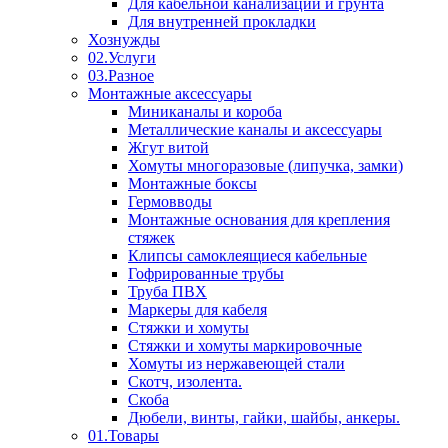
Для кабельной канализации и грунта
Для внутренней прокладки
Хознужды
02.Услуги
03.Разное
Монтажные аксессуары
Миниканалы и короба
Металлические каналы и аксессуары
Жгут витой
Хомуты многоразовые (липучка, замки)
Монтажные боксы
Гермовводы
Монтажные основания для крепления
стяжек
Клипсы самоклеящиеся кабельные
Гофрированные трубы
Труба ПВХ
Маркеры для кабеля
Стяжки и хомуты
Стяжки и хомуты маркировочные
Хомуты из нержавеющей стали
Скотч, изолента.
Скоба
Дюбели, винты, гайки, шайбы, анкеры.
01.Товары