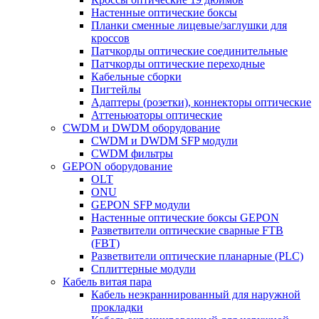
Настенные оптические боксы
Планки сменные лицевые/заглушки для
кроссов
Патчкорды оптические соединительные
Патчкорды оптические переходные
Кабельные сборки
Пигтейлы
Адаптеры (розетки), коннекторы оптические
Аттеньюаторы оптические
CWDM и DWDM оборудование
CWDM и DWDM SFP модули
CWDM фильтры
GEPON оборудование
OLT
ONU
GEPON SFP модули
Настенные оптические боксы GEPON
Разветвители оптические сварные FTB
(FBT)
Разветвители оптические планарные (PLC)
Сплиттерные модули
Кабель витая пара
Кабель неэкраннированный для наружной
прокладки