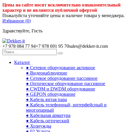
Цены на сайте носят исключительно ознакомительный
характер и не являются публичной офертой
Пожалуйста уточняйте цены и наличие товара у менеджера.
Избранное (
0
)
Здравствуйте, Гость
+7 978 084 77 94
+7 978 691 95 70
sales@dekker-it.com
Каталог
● Сетевое оборудование активное
● Видеонаблюдение
● Сетевое оборудование пассивное
● Оптическое оборудование пассивное
● CWDM и DWDM оборудование
● GEPON оборудование
● Кабель витая пара
● Кабель телефонный, интерфейсный и
многопарный
● Кабельная арматура
● Кабель оптический
● Хознужды
● 02.Услуги