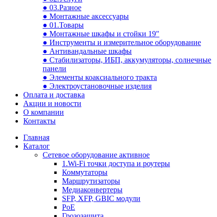
● 03.Разное
● Монтажные аксессуары
● 01.Товары
● Монтажные шкафы и стойки 19"
● Инструменты и измерительное оборудование
● Антивандальные шкафы
● Стабилизаторы, ИБП, аккумуляторы, солнечные
панели
● Элементы коаксиального тракта
● Электроустановочные изделия
Оплата и доставка
Акции и новости
О компании
Контакты
Главная
Каталог
Сетевое оборудование активное
1.Wi-Fi точки доступа и роутеры
Коммутаторы
Маршрутизаторы
Медиаконвертеры
SFP, XFP, GBIC модули
PoE
Грозозащита