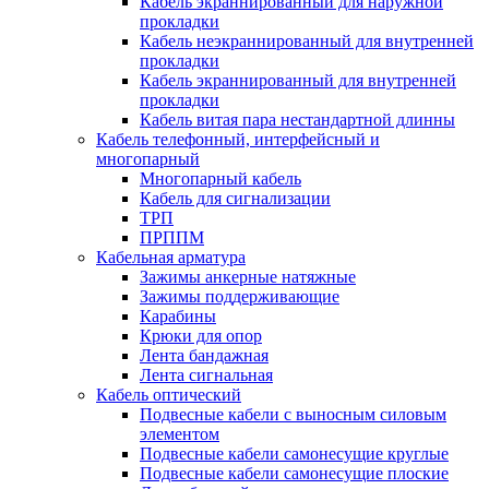
Кабель экраннированный для наружной
прокладки
Кабель неэкраннированный для внутренней
прокладки
Кабель экраннированный для внутренней
прокладки
Кабель витая пара нестандартной длинны
Кабель телефонный, интерфейсный и
многопарный
Многопарный кабель
Кабель для сигнализации
ТРП
ПРППМ
Кабельная арматура
Зажимы анкерные натяжные
Зажимы поддерживающие
Карабины
Крюки для опор
Лента бандажная
Лента сигнальная
Кабель оптический
Подвесные кабели с выносным силовым
элементом
Подвесные кабели самонесущие круглые
Подвесные кабели самонесущие плоские