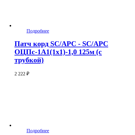
Подробнее
Патч корд SC/APC - SC/APC
ОЦПс-1А1(1х1)-1,0 125м (с
трубкой)
2 222 ₽
Подробнее