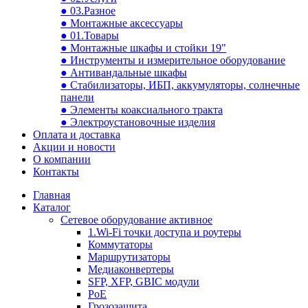
● 03.Разное
● Монтажные аксессуары
● 01.Товары
● Монтажные шкафы и стойки 19"
● Инструменты и измерительное оборудование
● Антивандальные шкафы
● Стабилизаторы, ИБП, аккумуляторы, солнечные
панели
● Элементы коаксиального тракта
● Электроустановочные изделия
Оплата и доставка
Акции и новости
О компании
Контакты
Главная
Каталог
Сетевое оборудование активное
1.Wi-Fi точки доступа и роутеры
Коммутаторы
Маршрутизаторы
Медиаконвертеры
SFP, XFP, GBIC модули
PoE
Грозозащита