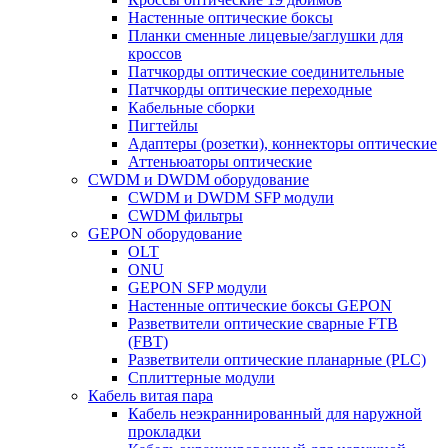
Настенные оптические боксы
Планки сменные лицевые/заглушки для
кроссов
Патчкорды оптические соединительные
Патчкорды оптические переходные
Кабельные сборки
Пигтейлы
Адаптеры (розетки), коннекторы оптические
Аттеньюаторы оптические
CWDM и DWDM оборудование
CWDM и DWDM SFP модули
CWDM фильтры
GEPON оборудование
OLT
ONU
GEPON SFP модули
Настенные оптические боксы GEPON
Разветвители оптические сварные FTB
(FBT)
Разветвители оптические планарные (PLC)
Сплиттерные модули
Кабель витая пара
Кабель неэкраннированный для наружной
прокладки