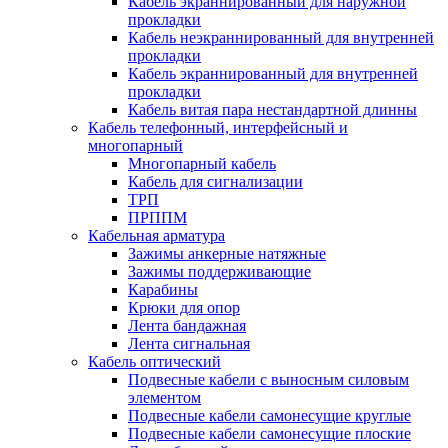
Кабель экраннированный для наружной
прокладки
Кабель неэкраннированный для внутренней
прокладки
Кабель экраннированный для внутренней
прокладки
Кабель витая пара нестандартной длинны
Кабель телефонный, интерфейсный и
многопарный
Многопарный кабель
Кабель для сигнализации
ТРП
ПРППМ
Кабельная арматура
Зажимы анкерные натяжные
Зажимы поддерживающие
Карабины
Крюки для опор
Лента бандажная
Лента сигнальная
Кабель оптический
Подвесные кабели с выносным силовым
элементом
Подвесные кабели самонесущие круглые
Подвесные кабели самонесущие плоские