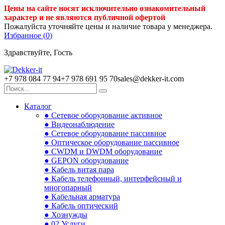
Цены на сайте носят исключительно ознакомительный
характер и не являются публичной офертой
Пожалуйста уточняйте цены и наличие товара у менеджера.
Избранное (
0
)
Здравствуйте, Гость
+7 978 084 77 94
+7 978 691 95 70
sales@dekker-it.com
Каталог
● Сетевое оборудование активное
● Видеонаблюдение
● Сетевое оборудование пассивное
● Оптическое оборудование пассивное
● CWDM и DWDM оборудование
● GEPON оборудование
● Кабель витая пара
● Кабель телефонный, интерфейсный и
многопарный
● Кабельная арматура
● Кабель оптический
● Хознужды
● 02.Услуги