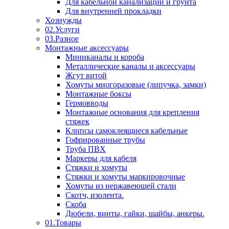
Для кабельной канализации и грунта
Для внутренней прокладки
Хознужды
02.Услуги
03.Разное
Монтажные аксессуары
Миниканалы и короба
Металлические каналы и аксессуары
Жгут витой
Хомуты многоразовые (липучка, замки)
Монтажные боксы
Гермовводы
Монтажные основания для крепления
стяжек
Клипсы самоклеящиеся кабельные
Гофрированные трубы
Труба ПВХ
Маркеры для кабеля
Стяжки и хомуты
Стяжки и хомуты маркировочные
Хомуты из нержавеющей стали
Скотч, изолента.
Скоба
Дюбели, винты, гайки, шайбы, анкеры.
01.Товары