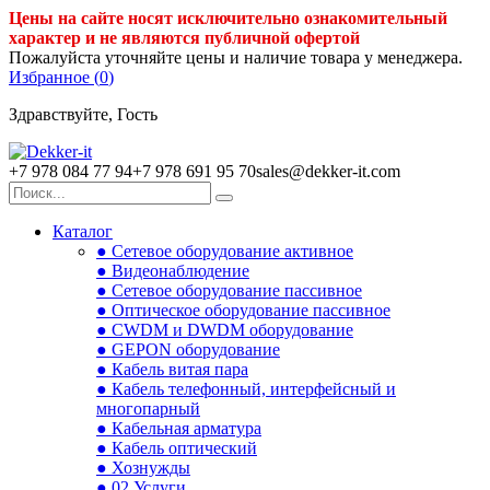
Цены на сайте носят исключительно ознакомительный
характер и не являются публичной офертой
Пожалуйста уточняйте цены и наличие товара у менеджера.
Избранное (
0
)
Здравствуйте, Гость
+7 978 084 77 94
+7 978 691 95 70
sales@dekker-it.com
Каталог
● Сетевое оборудование активное
● Видеонаблюдение
● Сетевое оборудование пассивное
● Оптическое оборудование пассивное
● CWDM и DWDM оборудование
● GEPON оборудование
● Кабель витая пара
● Кабель телефонный, интерфейсный и
многопарный
● Кабельная арматура
● Кабель оптический
● Хознужды
● 02.Услуги