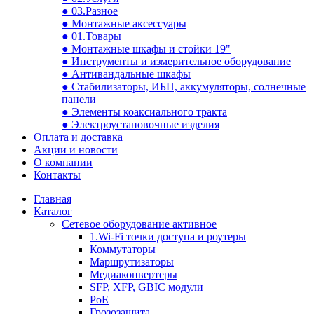
● 03.Разное
● Монтажные аксессуары
● 01.Товары
● Монтажные шкафы и стойки 19"
● Инструменты и измерительное оборудование
● Антивандальные шкафы
● Стабилизаторы, ИБП, аккумуляторы, солнечные
панели
● Элементы коаксиального тракта
● Электроустановочные изделия
Оплата и доставка
Акции и новости
О компании
Контакты
Главная
Каталог
Сетевое оборудование активное
1.Wi-Fi точки доступа и роутеры
Коммутаторы
Маршрутизаторы
Медиаконвертеры
SFP, XFP, GBIC модули
PoE
Грозозащита