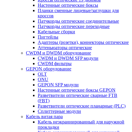
Настенные оптические боксы
Планки сменные лицевые/заглушки для
кроссов
Патчкорды оптические соединительные
Патчкорды оптические переходные
Кабельные сборки
Пигтейлы
Адаптеры (розетки), коннекторы оптические
Аттеньюаторы оптические
CWDM и DWDM оборудование
CWDM и DWDM SFP модули
CWDM фильтры
GEPON оборудование
OLT
ONU
GEPON SFP модули
Настенные оптические боксы GEPON
Разветвители оптические сварные FTB
(FBT)
Разветвители оптические планарные (PLC)
Сплиттерные модули
Кабель витая пара
Кабель неэкраннированный для наружной
прокладки