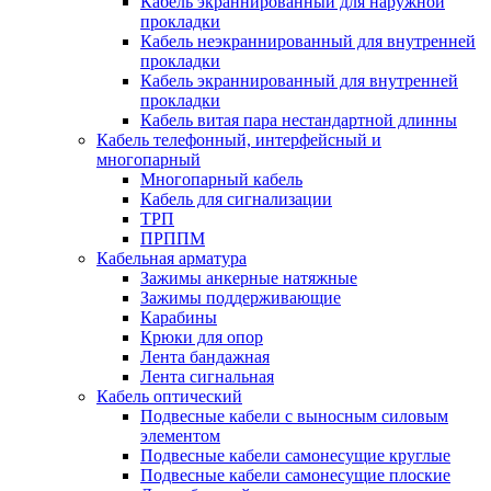
Кабель экраннированный для наружной
прокладки
Кабель неэкраннированный для внутренней
прокладки
Кабель экраннированный для внутренней
прокладки
Кабель витая пара нестандартной длинны
Кабель телефонный, интерфейсный и
многопарный
Многопарный кабель
Кабель для сигнализации
ТРП
ПРППМ
Кабельная арматура
Зажимы анкерные натяжные
Зажимы поддерживающие
Карабины
Крюки для опор
Лента бандажная
Лента сигнальная
Кабель оптический
Подвесные кабели с выносным силовым
элементом
Подвесные кабели самонесущие круглые
Подвесные кабели самонесущие плоские