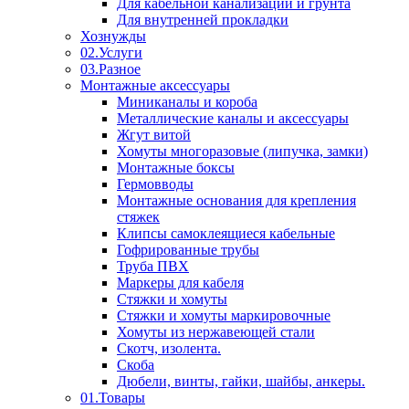
Для кабельной канализации и грунта
Для внутренней прокладки
Хознужды
02.Услуги
03.Разное
Монтажные аксессуары
Миниканалы и короба
Металлические каналы и аксессуары
Жгут витой
Хомуты многоразовые (липучка, замки)
Монтажные боксы
Гермовводы
Монтажные основания для крепления
стяжек
Клипсы самоклеящиеся кабельные
Гофрированные трубы
Труба ПВХ
Маркеры для кабеля
Стяжки и хомуты
Стяжки и хомуты маркировочные
Хомуты из нержавеющей стали
Скотч, изолента.
Скоба
Дюбели, винты, гайки, шайбы, анкеры.
01.Товары