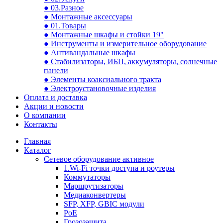
● 03.Разное
● Монтажные аксессуары
● 01.Товары
● Монтажные шкафы и стойки 19"
● Инструменты и измерительное оборудование
● Антивандальные шкафы
● Стабилизаторы, ИБП, аккумуляторы, солнечные
панели
● Элементы коаксиального тракта
● Электроустановочные изделия
Оплата и доставка
Акции и новости
О компании
Контакты
Главная
Каталог
Сетевое оборудование активное
1.Wi-Fi точки доступа и роутеры
Коммутаторы
Маршрутизаторы
Медиаконвертеры
SFP, XFP, GBIC модули
PoE
Грозозащита