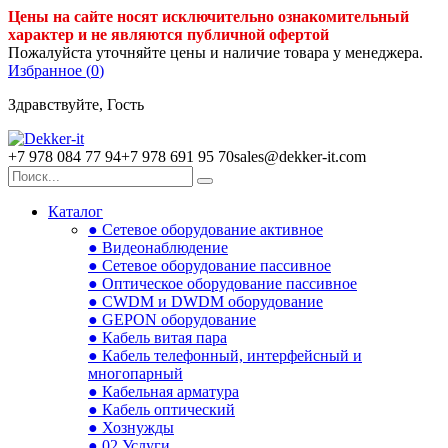
Цены на сайте носят исключительно ознакомительный
характер и не являются публичной офертой
Пожалуйста уточняйте цены и наличие товара у менеджера.
Избранное (
0
)
Здравствуйте, Гость
+7 978 084 77 94
+7 978 691 95 70
sales@dekker-it.com
Каталог
● Сетевое оборудование активное
● Видеонаблюдение
● Сетевое оборудование пассивное
● Оптическое оборудование пассивное
● CWDM и DWDM оборудование
● GEPON оборудование
● Кабель витая пара
● Кабель телефонный, интерфейсный и
многопарный
● Кабельная арматура
● Кабель оптический
● Хознужды
● 02.Услуги