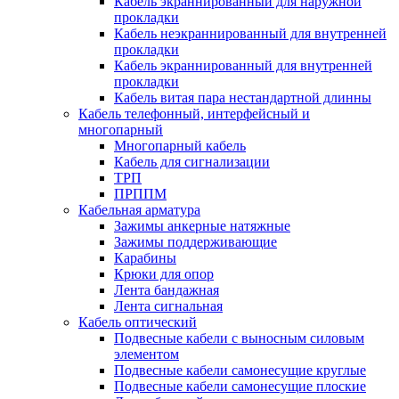
Кабель экраннированный для наружной
прокладки
Кабель неэкраннированный для внутренней
прокладки
Кабель экраннированный для внутренней
прокладки
Кабель витая пара нестандартной длинны
Кабель телефонный, интерфейсный и
многопарный
Многопарный кабель
Кабель для сигнализации
ТРП
ПРППМ
Кабельная арматура
Зажимы анкерные натяжные
Зажимы поддерживающие
Карабины
Крюки для опор
Лента бандажная
Лента сигнальная
Кабель оптический
Подвесные кабели с выносным силовым
элементом
Подвесные кабели самонесущие круглые
Подвесные кабели самонесущие плоские