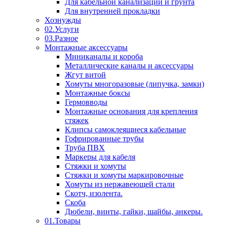
Для кабельной канализации и грунта
Для внутренней прокладки
Хознужды
02.Услуги
03.Разное
Монтажные аксессуары
Миниканалы и короба
Металлические каналы и аксессуары
Жгут витой
Хомуты многоразовые (липучка, замки)
Монтажные боксы
Гермовводы
Монтажные основания для крепления
стяжек
Клипсы самоклеящиеся кабельные
Гофрированные трубы
Труба ПВХ
Маркеры для кабеля
Стяжки и хомуты
Стяжки и хомуты маркировочные
Хомуты из нержавеющей стали
Скотч, изолента.
Скоба
Дюбели, винты, гайки, шайбы, анкеры.
01.Товары