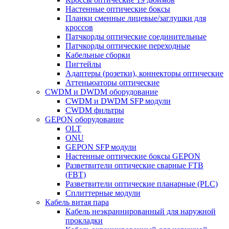
Настенные оптические боксы
Планки сменные лицевые/заглушки для
кроссов
Патчкорды оптические соединительные
Патчкорды оптические переходные
Кабельные сборки
Пигтейлы
Адаптеры (розетки), коннекторы оптические
Аттеньюаторы оптические
CWDM и DWDM оборудование
CWDM и DWDM SFP модули
CWDM фильтры
GEPON оборудование
OLT
ONU
GEPON SFP модули
Настенные оптические боксы GEPON
Разветвители оптические сварные FTB
(FBT)
Разветвители оптические планарные (PLC)
Сплиттерные модули
Кабель витая пара
Кабель неэкраннированный для наружной
прокладки