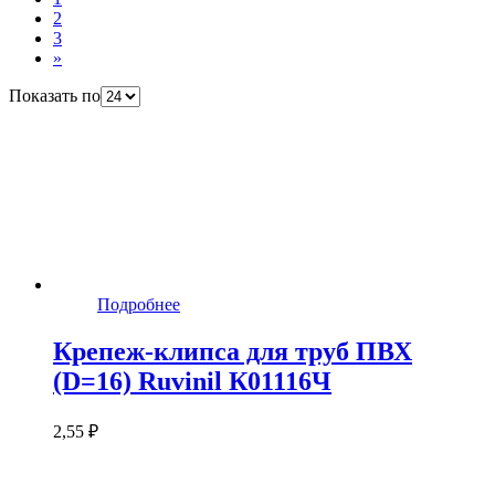
2
3
»
Показать по
Подробнее
Крепеж-клипса для труб ПВХ
(D=16) Ruvinil К01116Ч
2,55 ₽