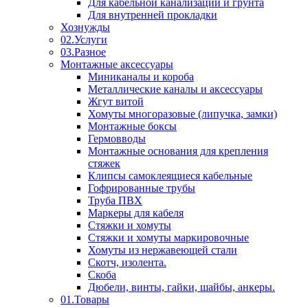
Для кабельной канализации и грунта
Для внутренней прокладки
Хознужды
02.Услуги
03.Разное
Монтажные аксессуары
Миниканалы и короба
Металлические каналы и аксессуары
Жгут витой
Хомуты многоразовые (липучка, замки)
Монтажные боксы
Гермовводы
Монтажные основания для крепления
стяжек
Клипсы самоклеящиеся кабельные
Гофрированные трубы
Труба ПВХ
Маркеры для кабеля
Стяжки и хомуты
Стяжки и хомуты маркировочные
Хомуты из нержавеющей стали
Скотч, изолента.
Скоба
Дюбели, винты, гайки, шайбы, анкеры.
01.Товары