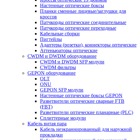
Настенные оптические боксы
Планки сменные лицевые/заглушки для
кроссов
Патчкорды оптические соединительные
Патчкорды оптические переходные
Кабельные сборки
Пигтейлы
Адаптеры (розетки), коннекторы оптические
Аттеньюаторы оптические
CWDM и DWDM оборудование
CWDM и DWDM SFP модули
CWDM фильтры
GEPON оборудование
OLT
ONU
GEPON SFP модули
Настенные оптические боксы GEPON
Разветвители оптические сварные FTB
(FBT)
Разветвители оптические планарные (PLC)
Сплиттерные модули
Кабель витая пара
Кабель неэкраннированный для наружной
прокладки