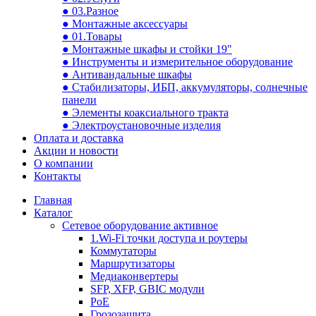
● 03.Разное
● Монтажные аксессуары
● 01.Товары
● Монтажные шкафы и стойки 19"
● Инструменты и измерительное оборудование
● Антивандальные шкафы
● Стабилизаторы, ИБП, аккумуляторы, солнечные
панели
● Элементы коаксиального тракта
● Электроустановочные изделия
Оплата и доставка
Акции и новости
О компании
Контакты
Главная
Каталог
Сетевое оборудование активное
1.Wi-Fi точки доступа и роутеры
Коммутаторы
Маршрутизаторы
Медиаконвертеры
SFP, XFP, GBIC модули
PoE
Грозозащита