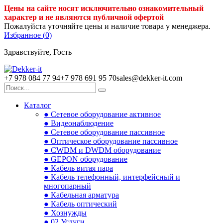
Цены на сайте носят исключительно ознакомительный
характер и не являются публичной офертой
Пожалуйста уточняйте цены и наличие товара у менеджера.
Избранное (
0
)
Здравствуйте, Гость
+7 978 084 77 94
+7 978 691 95 70
sales@dekker-it.com
Каталог
● Сетевое оборудование активное
● Видеонаблюдение
● Сетевое оборудование пассивное
● Оптическое оборудование пассивное
● CWDM и DWDM оборудование
● GEPON оборудование
● Кабель витая пара
● Кабель телефонный, интерфейсный и
многопарный
● Кабельная арматура
● Кабель оптический
● Хознужды
● 02.Услуги