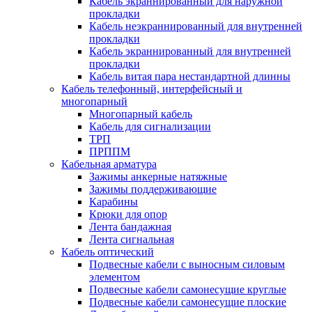
Кабель экраннированный для наружной
прокладки
Кабель неэкраннированный для внутренней
прокладки
Кабель экраннированный для внутренней
прокладки
Кабель витая пара нестандартной длинны
Кабель телефонный, интерфейсный и
многопарный
Многопарный кабель
Кабель для сигнализации
ТРП
ПРППМ
Кабельная арматура
Зажимы анкерные натяжные
Зажимы поддерживающие
Карабины
Крюки для опор
Лента бандажная
Лента сигнальная
Кабель оптический
Подвесные кабели с выносным силовым
элементом
Подвесные кабели самонесущие круглые
Подвесные кабели самонесущие плоские