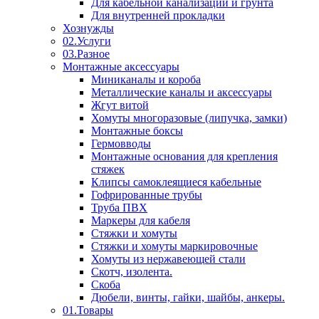
Для кабельной канализации и грунта
Для внутренней прокладки
Хознужды
02.Услуги
03.Разное
Монтажные аксессуары
Миниканалы и короба
Металлические каналы и аксессуары
Жгут витой
Хомуты многоразовые (липучка, замки)
Монтажные боксы
Гермовводы
Монтажные основания для крепления
стяжек
Клипсы самоклеящиеся кабельные
Гофрированные трубы
Труба ПВХ
Маркеры для кабеля
Стяжки и хомуты
Стяжки и хомуты маркировочные
Хомуты из нержавеющей стали
Скотч, изолента.
Скоба
Дюбели, винты, гайки, шайбы, анкеры.
01.Товары