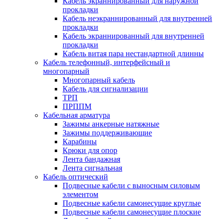
Кабель экраннированный для наружной
прокладки
Кабель неэкраннированный для внутренней
прокладки
Кабель экраннированный для внутренней
прокладки
Кабель витая пара нестандартной длинны
Кабель телефонный, интерфейсный и
многопарный
Многопарный кабель
Кабель для сигнализации
ТРП
ПРППМ
Кабельная арматура
Зажимы анкерные натяжные
Зажимы поддерживающие
Карабины
Крюки для опор
Лента бандажная
Лента сигнальная
Кабель оптический
Подвесные кабели с выносным силовым
элементом
Подвесные кабели самонесущие круглые
Подвесные кабели самонесущие плоские