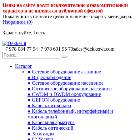
Цены на сайте носят исключительно ознакомительный
характер и не являются публичной офертой
Пожалуйста уточняйте цены и наличие товара у менеджера.
Избранное (
0
)
Здравствуйте, Гость
+7 978 084 77 94
+7 978 691 95 70
sales@dekker-it.com
Каталог
● Сетевое оборудование активное
● Видеонаблюдение
● Сетевое оборудование пассивное
● Оптическое оборудование пассивное
● CWDM и DWDM оборудование
● GEPON оборудование
● Кабель витая пара
● Кабель телефонный, интерфейсный и
многопарный
● Кабельная арматура
● Кабель оптический
● Хознужды
● 02.Услуги