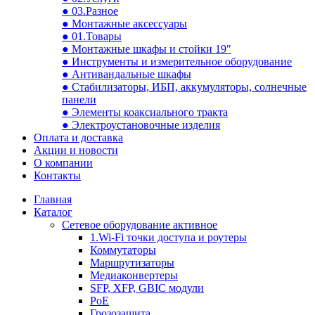
● 03.Разное
● Монтажные аксессуары
● 01.Товары
● Монтажные шкафы и стойки 19"
● Инструменты и измерительное оборудование
● Антивандальные шкафы
● Стабилизаторы, ИБП, аккумуляторы, солнечные
панели
● Элементы коаксиального тракта
● Электроустановочные изделия
Оплата и доставка
Акции и новости
О компании
Контакты
Главная
Каталог
Сетевое оборудование активное
1.Wi-Fi точки доступа и роутеры
Коммутаторы
Маршрутизаторы
Медиаконвертеры
SFP, XFP, GBIC модули
PoE
Грозозащита