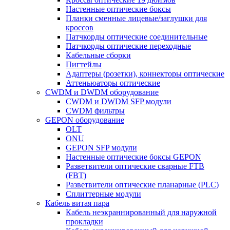
Настенные оптические боксы
Планки сменные лицевые/заглушки для
кроссов
Патчкорды оптические соединительные
Патчкорды оптические переходные
Кабельные сборки
Пигтейлы
Адаптеры (розетки), коннекторы оптические
Аттеньюаторы оптические
CWDM и DWDM оборудование
CWDM и DWDM SFP модули
CWDM фильтры
GEPON оборудование
OLT
ONU
GEPON SFP модули
Настенные оптические боксы GEPON
Разветвители оптические сварные FTB
(FBT)
Разветвители оптические планарные (PLC)
Сплиттерные модули
Кабель витая пара
Кабель неэкраннированный для наружной
прокладки