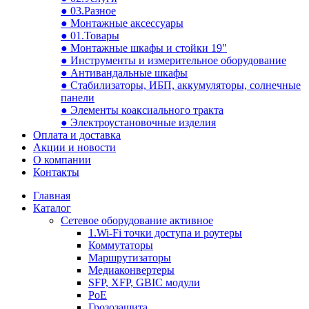
● 03.Разное
● Монтажные аксессуары
● 01.Товары
● Монтажные шкафы и стойки 19"
● Инструменты и измерительное оборудование
● Антивандальные шкафы
● Стабилизаторы, ИБП, аккумуляторы, солнечные
панели
● Элементы коаксиального тракта
● Электроустановочные изделия
Оплата и доставка
Акции и новости
О компании
Контакты
Главная
Каталог
Сетевое оборудование активное
1.Wi-Fi точки доступа и роутеры
Коммутаторы
Маршрутизаторы
Медиаконвертеры
SFP, XFP, GBIC модули
PoE
Грозозащита