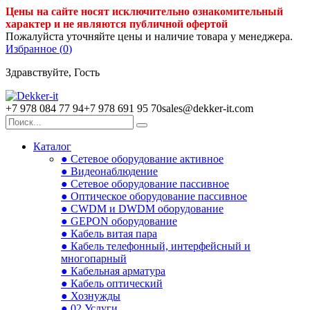
Цены на сайте носят исключительно ознакомительный
характер и не являются публичной офертой
Пожалуйста уточняйте цены и наличие товара у менеджера.
Избранное (
0
)
Здравствуйте, Гость
+7 978 084 77 94
+7 978 691 95 70
sales@dekker-it.com
Каталог
● Сетевое оборудование активное
● Видеонаблюдение
● Сетевое оборудование пассивное
● Оптическое оборудование пассивное
● CWDM и DWDM оборудование
● GEPON оборудование
● Кабель витая пара
● Кабель телефонный, интерфейсный и
многопарный
● Кабельная арматура
● Кабель оптический
● Хознужды
● 02.Услуги