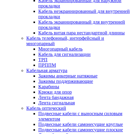
Кабель экраннированный для наружной
прокладки
Кабель неэкраннированный для внутренней
прокладки
Кабель экраннированный для внутренней
прокладки
Кабель витая пара нестандартной длинны
Кабель телефонный, интерфейсный и
многопарный
Многопарный кабель
Кабель для сигнализации
ТРП
ПРППМ
Кабельная арматура
Зажимы анкерные натяжные
Зажимы поддерживающие
Карабины
Крюки для опор
Лента бандажная
Лента сигнальная
Кабель оптический
Подвесные кабели с выносным силовым
элементом
Подвесные кабели самонесущие круглые
Подвесные кабели самонесущие плоские