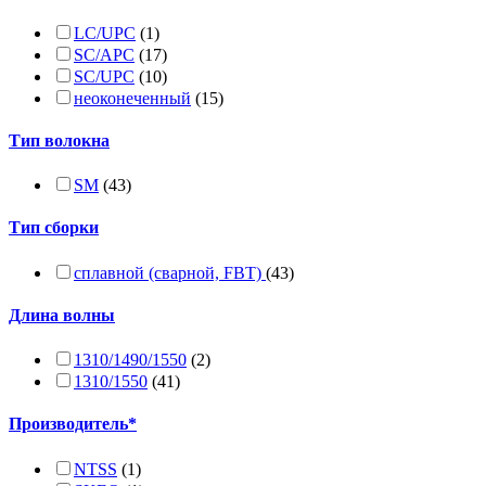
LC/UPC
(1)
SC/APC
(17)
SC/UPC
(10)
неоконеченный
(15)
Тип волокна
SM
(43)
Тип сборки
сплавной (сварной, FBT)
(43)
Длина волны
1310/1490/1550
(2)
1310/1550
(41)
Производитель*
NTSS
(1)