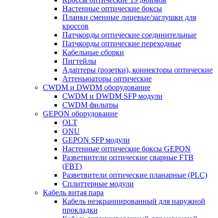
Настенные оптические боксы
Планки сменные лицевые/заглушки для
кроссов
Патчкорды оптические соединительные
Патчкорды оптические переходные
Кабельные сборки
Пигтейлы
Адаптеры (розетки), коннекторы оптические
Аттеньюаторы оптические
CWDM и DWDM оборудование
CWDM и DWDM SFP модули
CWDM фильтры
GEPON оборудование
OLT
ONU
GEPON SFP модули
Настенные оптические боксы GEPON
Разветвители оптические сварные FTB
(FBT)
Разветвители оптические планарные (PLC)
Сплиттерные модули
Кабель витая пара
Кабель неэкраннированный для наружной
прокладки