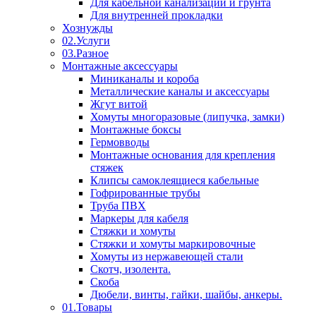
Для кабельной канализации и грунта
Для внутренней прокладки
Хознужды
02.Услуги
03.Разное
Монтажные аксессуары
Миниканалы и короба
Металлические каналы и аксессуары
Жгут витой
Хомуты многоразовые (липучка, замки)
Монтажные боксы
Гермовводы
Монтажные основания для крепления
стяжек
Клипсы самоклеящиеся кабельные
Гофрированные трубы
Труба ПВХ
Маркеры для кабеля
Стяжки и хомуты
Стяжки и хомуты маркировочные
Хомуты из нержавеющей стали
Скотч, изолента.
Скоба
Дюбели, винты, гайки, шайбы, анкеры.
01.Товары