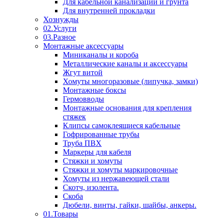
Для кабельной канализации и грунта
Для внутренней прокладки
Хознужды
02.Услуги
03.Разное
Монтажные аксессуары
Миниканалы и короба
Металлические каналы и аксессуары
Жгут витой
Хомуты многоразовые (липучка, замки)
Монтажные боксы
Гермовводы
Монтажные основания для крепления
стяжек
Клипсы самоклеящиеся кабельные
Гофрированные трубы
Труба ПВХ
Маркеры для кабеля
Стяжки и хомуты
Стяжки и хомуты маркировочные
Хомуты из нержавеющей стали
Скотч, изолента.
Скоба
Дюбели, винты, гайки, шайбы, анкеры.
01.Товары