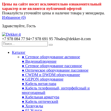
Цены на сайте носят исключительно ознакомительный
характер и не являются публичной офертой
Пожалуйста уточняйте цены и наличие товара у менеджера.
Избранное (
0
)
Здравствуйте, Гость
+7 978 084 77 94
+7 978 691 95 70
sales@dekker-it.com
Каталог
● Сетевое оборудование активное
● Видеонаблюдение
● Сетевое оборудование пассивное
● Оптическое оборудование пассивное
● CWDM и DWDM оборудование
● GEPON оборудование
● Кабель витая пара
● Кабель телефонный, интерфейсный и
многопарный
● Кабельная арматура
● Кабель оптический
● Хознужды
● 02.Услуги