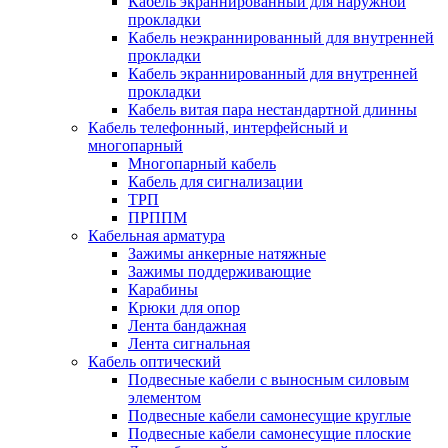
Кабель экраннированный для наружной
прокладки
Кабель неэкраннированный для внутренней
прокладки
Кабель экраннированный для внутренней
прокладки
Кабель витая пара нестандартной длинны
Кабель телефонный, интерфейсный и
многопарный
Многопарный кабель
Кабель для сигнализации
ТРП
ПРППМ
Кабельная арматура
Зажимы анкерные натяжные
Зажимы поддерживающие
Карабины
Крюки для опор
Лента бандажная
Лента сигнальная
Кабель оптический
Подвесные кабели с выносным силовым
элементом
Подвесные кабели самонесущие круглые
Подвесные кабели самонесущие плоские