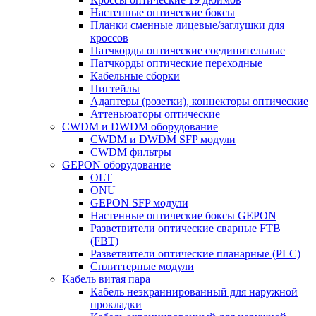
Настенные оптические боксы
Планки сменные лицевые/заглушки для
кроссов
Патчкорды оптические соединительные
Патчкорды оптические переходные
Кабельные сборки
Пигтейлы
Адаптеры (розетки), коннекторы оптические
Аттеньюаторы оптические
CWDM и DWDM оборудование
CWDM и DWDM SFP модули
CWDM фильтры
GEPON оборудование
OLT
ONU
GEPON SFP модули
Настенные оптические боксы GEPON
Разветвители оптические сварные FTB
(FBT)
Разветвители оптические планарные (PLC)
Сплиттерные модули
Кабель витая пара
Кабель неэкраннированный для наружной
прокладки