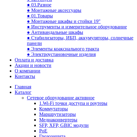
● 03.Разное
● Монтажные аксессуары
● 01.Товары
● Монтажные шкафы и стойки 19"
● Инструменты и измерительное оборудование
● Антивандальные шкафы
● Стабилизаторы, ИБП, аккумуляторы, солнечные
панели
● Элементы коаксиального тракта
● Электроустановочные изделия
Оплата и доставка
Акции и новости
О компании
Контакты
Главная
Каталог
Сетевое оборудование активное
1.Wi-Fi точки доступа и роутеры
Коммутаторы
Маршрутизаторы
Медиаконвертеры
SFP, XFP, GBIC модули
PoE
Грозозащита