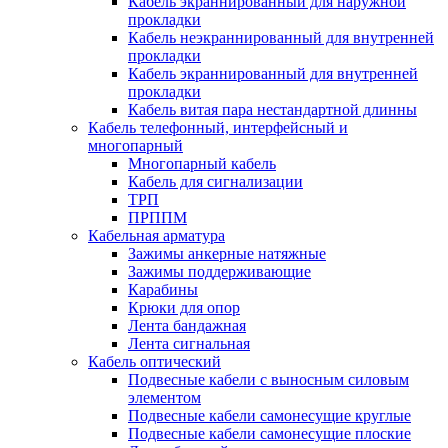
Кабель экраннированный для наружной
прокладки
Кабель неэкраннированный для внутренней
прокладки
Кабель экраннированный для внутренней
прокладки
Кабель витая пара нестандартной длинны
Кабель телефонный, интерфейсный и
многопарный
Многопарный кабель
Кабель для сигнализации
ТРП
ПРППМ
Кабельная арматура
Зажимы анкерные натяжные
Зажимы поддерживающие
Карабины
Крюки для опор
Лента бандажная
Лента сигнальная
Кабель оптический
Подвесные кабели с выносным силовым
элементом
Подвесные кабели самонесущие круглые
Подвесные кабели самонесущие плоские