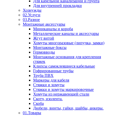
Для кабельной канализации и грунта
Для внутренней прокладки
Хознужды
02.Услуги
03.Разное
Монтажные аксессуары
Миниканалы и короба
Металлические каналы и аксессуары
Жгут витой
Хомуты многоразовые (липучка, замки)
Монтажные боксы
Гермовводы
Монтажные основания для крепления
стяжек
Клипсы самоклеящиеся кабельные
Гофрированные трубы
Труба ПВХ
Маркеры для кабеля
Стяжки и хомуты
Стяжки и хомуты маркировочные
Хомуты из нержавеющей стали
Скотч, изолента.
Скоба
Дюбели, винты, гайки, шайбы, анкеры.
01.Товары