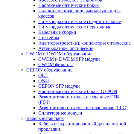
Настенные оптические боксы
Планки сменные лицевые/заглушки для
кроссов
Патчкорды оптические соединительные
Патчкорды оптические переходные
Кабельные сборки
Пигтейлы
Адаптеры (розетки), коннекторы оптические
Аттеньюаторы оптические
CWDM и DWDM оборудование
CWDM и DWDM SFP модули
CWDM фильтры
GEPON оборудование
OLT
ONU
GEPON SFP модули
Настенные оптические боксы GEPON
Разветвители оптические сварные FTB
(FBT)
Разветвители оптические планарные (PLC)
Сплиттерные модули
Кабель витая пара
Кабель неэкраннированный для наружной
прокладки