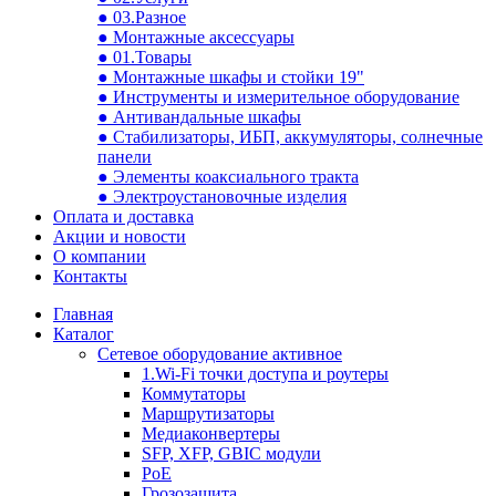
● 03.Разное
● Монтажные аксессуары
● 01.Товары
● Монтажные шкафы и стойки 19"
● Инструменты и измерительное оборудование
● Антивандальные шкафы
● Стабилизаторы, ИБП, аккумуляторы, солнечные
панели
● Элементы коаксиального тракта
● Электроустановочные изделия
Оплата и доставка
Акции и новости
О компании
Контакты
Главная
Каталог
Сетевое оборудование активное
1.Wi-Fi точки доступа и роутеры
Коммутаторы
Маршрутизаторы
Медиаконвертеры
SFP, XFP, GBIC модули
PoE
Грозозащита