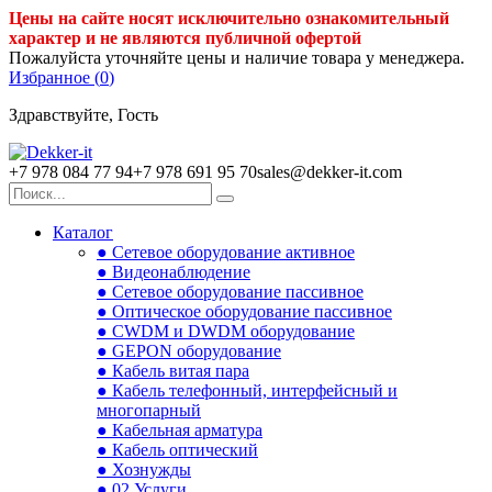
Цены на сайте носят исключительно ознакомительный
характер и не являются публичной офертой
Пожалуйста уточняйте цены и наличие товара у менеджера.
Избранное (
0
)
Здравствуйте, Гость
+7 978 084 77 94
+7 978 691 95 70
sales@dekker-it.com
Каталог
● Сетевое оборудование активное
● Видеонаблюдение
● Сетевое оборудование пассивное
● Оптическое оборудование пассивное
● CWDM и DWDM оборудование
● GEPON оборудование
● Кабель витая пара
● Кабель телефонный, интерфейсный и
многопарный
● Кабельная арматура
● Кабель оптический
● Хознужды
● 02.Услуги