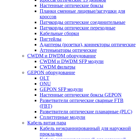
Настенные оптические боксы
Планки сменные лицевые/заглушки для
кроссов
Патчкорды оптические соединительные
Патчкорды оптические переходные
Кабельные сборки
Пигтейлы
Адаптеры (розетки), коннекторы оптические
Аттеньюаторы оптические
CWDM и DWDM оборудование
CWDM и DWDM SFP модули
CWDM фильтры
GEPON оборудование
OLT
ONU
GEPON SFP модули
Настенные оптические боксы GEPON
Разветвители оптические сварные FTB
(FBT)
Разветвители оптические планарные (PLC)
Сплиттерные модули
Кабель витая пара
Кабель неэкраннированный для наружной
прокладки