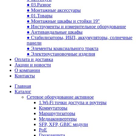
● 03.Разное
● Монтажные аксессуары
● 01.Товары
● Монтажные шкафы и стойки 19"
● Инструменты и измерительное оборудование
● Антивандальные шкафы
● Стабилизаторы, ИБП, аккумуляторы, солнечные
панели
● Элементы коаксиального тракта
● Электроустановочные изделия
Оплата и доставка
Акции и новости
О компании
Контакты
Главная
Каталог
Сетевое оборудование активное
1.Wi-Fi точки доступа и роутеры
Коммутаторы
Маршрутизаторы
Медиаконвертеры
SFP, XFP, GBIC модули
PoE
Грозозащита