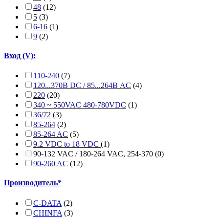
48
(12)
5
(3)
6-16
(1)
9
(2)
Вход (V):
110-240
(7)
120...370В DC / 85...264В AC
(4)
220
(20)
340 ~ 550VAC 480-780VDC
(1)
36/72
(3)
85-264
(2)
85-264 AC
(5)
9.2 VDC to 18 VDC
(1)
90-132 VAC / 180-264 VAC, 254-370
(0)
90-260 AC
(12)
Производитель*
C-DATA
(2)
CHINFA
(3)