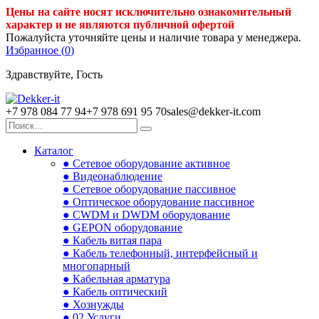
Цены на сайте носят исключительно ознакомительный
характер и не являются публичной офертой
Пожалуйста уточняйте цены и наличие товара у менеджера.
Избранное (
0
)
Здравствуйте, Гость
+7 978 084 77 94
+7 978 691 95 70
sales@dekker-it.com
Каталог
● Сетевое оборудование активное
● Видеонаблюдение
● Сетевое оборудование пассивное
● Оптическое оборудование пассивное
● CWDM и DWDM оборудование
● GEPON оборудование
● Кабель витая пара
● Кабель телефонный, интерфейсный и
многопарный
● Кабельная арматура
● Кабель оптический
● Хознужды
● 02.Услуги