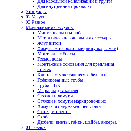
Для кабельной канализации и грунта
Для внутренней прокладки
Хознужды
02.Услуги
03.Разное
Монтажные аксессуары
Миниканалы и короба
Металлические каналы и аксессуары
Жгут витой
Хомуты многоразовые (липучка, замки)
Монтажные боксы
Гермовводы
Монтажные основания для крепления
стяжек
Клипсы самоклеящиеся кабельные
Гофрированные трубы
Труба ПВХ
Маркеры для кабеля
Стяжки и хомуты
Стяжки и хомуты маркировочные
Хомуты из нержавеющей стали
Скотч, изолента.
Скоба
Дюбели, винты, гайки, шайбы, анкеры.
01.Товары