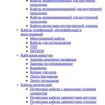
Кабель экраннированный для наружной
прокладки
Кабель неэкраннированный для внутренней
прокладки
Кабель экраннированный для внутренней
прокладки
Кабель витая пара нестандартной длинны
Кабель телефонный, интерфейсный и
многопарный
Многопарный кабель
Кабель для сигнализации
ТРП
ПРППМ
Кабельная арматура
Зажимы анкерные натяжные
Зажимы поддерживающие
Карабины
Крюки для опор
Лента бандажная
Лента сигнальная
Кабель оптический
Подвесные кабели с выносным силовым
элементом
Подвесные кабели самонесущие круглые
Подвесные кабели самонесущие плоские