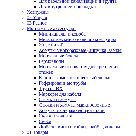
Для кабельной канализации и грунта
Для внутренней прокладки
Хознужды
02.Услуги
03.Разное
Монтажные аксессуары
Миниканалы и короба
Металлические каналы и аксессуары
Жгут витой
Хомуты многоразовые (липучка, замки)
Монтажные боксы
Гермовводы
Монтажные основания для крепления
стяжек
Клипсы самоклеящиеся кабельные
Гофрированные трубы
Труба ПВХ
Маркеры для кабеля
Стяжки и хомуты
Стяжки и хомуты маркировочные
Хомуты из нержавеющей стали
Скотч, изолента.
Скоба
Дюбели, винты, гайки, шайбы, анкеры.
01.Товары