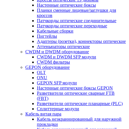
Настенные оптические боксы
Планки сменные лицевые/заглушки для
кроссов
Патчкорды оптические соединительные
Патчкорды оптические переходные
Кабельные сборки
Пигтейлы
Адаптеры (розетки), коннекторы оптические
Аттеньюаторы оптические
CWDM и DWDM оборудование
CWDM и DWDM SFP модули
CWDM фильтры
GEPON оборудование
OLT
ONU
GEPON SFP модули
Настенные оптические боксы GEPON
Разветвители оптические сварные FTB
(FBT)
Разветвители оптические планарные (PLC)
Сплиттерные модули
Кабель витая пара
Кабель неэкраннированный для наружной
прокладки