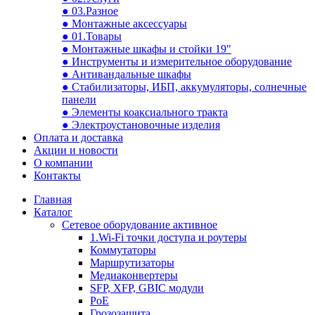
● 03.Разное
● Монтажные аксессуары
● 01.Товары
● Монтажные шкафы и стойки 19"
● Инструменты и измерительное оборудование
● Антивандальные шкафы
● Стабилизаторы, ИБП, аккумуляторы, солнечные
панели
● Элементы коаксиального тракта
● Электроустановочные изделия
Оплата и доставка
Акции и новости
О компании
Контакты
Главная
Каталог
Сетевое оборудование активное
1.Wi-Fi точки доступа и роутеры
Коммутаторы
Маршрутизаторы
Медиаконвертеры
SFP, XFP, GBIC модули
PoE
Грозозащита