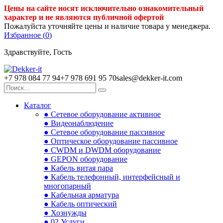
Цены на сайте носят исключительно ознакомительный
характер и не являются публичной офертой
Пожалуйста уточняйте цены и наличие товара у менеджера.
Избранное (
0
)
Здравствуйте, Гость
+7 978 084 77 94
+7 978 691 95 70
sales@dekker-it.com
Каталог
● Сетевое оборудование активное
● Видеонаблюдение
● Сетевое оборудование пассивное
● Оптическое оборудование пассивное
● CWDM и DWDM оборудование
● GEPON оборудование
● Кабель витая пара
● Кабель телефонный, интерфейсный и
многопарный
● Кабельная арматура
● Кабель оптический
● Хознужды
● 02.Услуги