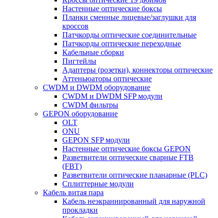
Настенные оптические боксы
Планки сменные лицевые/заглушки для
кроссов
Патчкорды оптические соединительные
Патчкорды оптические переходные
Кабельные сборки
Пигтейлы
Адаптеры (розетки), коннекторы оптические
Аттеньюаторы оптические
CWDM и DWDM оборудование
CWDM и DWDM SFP модули
CWDM фильтры
GEPON оборудование
OLT
ONU
GEPON SFP модули
Настенные оптические боксы GEPON
Разветвители оптические сварные FTB
(FBT)
Разветвители оптические планарные (PLC)
Сплиттерные модули
Кабель витая пара
Кабель неэкраннированный для наружной
прокладки