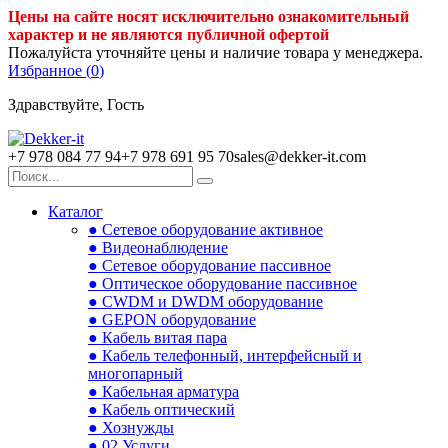
Цены на сайте носят исключительно ознакомительный
характер и не являются публичной офертой
Пожалуйста уточняйте цены и наличие товара у менеджера.
Избранное (
0
)
Здравствуйте, Гость
+7 978 084 77 94
+7 978 691 95 70
sales@dekker-it.com
Каталог
● Сетевое оборудование активное
● Видеонаблюдение
● Сетевое оборудование пассивное
● Оптическое оборудование пассивное
● CWDM и DWDM оборудование
● GEPON оборудование
● Кабель витая пара
● Кабель телефонный, интерфейсный и
многопарный
● Кабельная арматура
● Кабель оптический
● Хознужды
● 02.Услуги