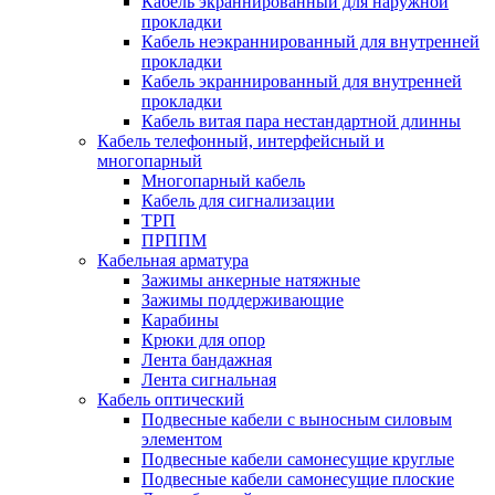
Кабель экраннированный для наружной
прокладки
Кабель неэкраннированный для внутренней
прокладки
Кабель экраннированный для внутренней
прокладки
Кабель витая пара нестандартной длинны
Кабель телефонный, интерфейсный и
многопарный
Многопарный кабель
Кабель для сигнализации
ТРП
ПРППМ
Кабельная арматура
Зажимы анкерные натяжные
Зажимы поддерживающие
Карабины
Крюки для опор
Лента бандажная
Лента сигнальная
Кабель оптический
Подвесные кабели с выносным силовым
элементом
Подвесные кабели самонесущие круглые
Подвесные кабели самонесущие плоские