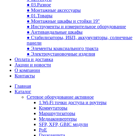
● 03.Разное
● Монтажные аксессуары
● 01.Товары
● Монтажные шкафы и стойки 19"
● Инструменты и измерительное оборудование
● Антивандальные шкафы
● Стабилизаторы, ИБП, аккумуляторы, солнечные
панели
● Элементы коаксиального тракта
● Электроустановочные изделия
Оплата и доставка
Акции и новости
О компании
Контакты
Главная
Каталог
Сетевое оборудование активное
1.Wi-Fi точки доступа и роутеры
Коммутаторы
Маршрутизаторы
Медиаконвертеры
SFP, XFP, GBIC модули
PoE
Грозозащита