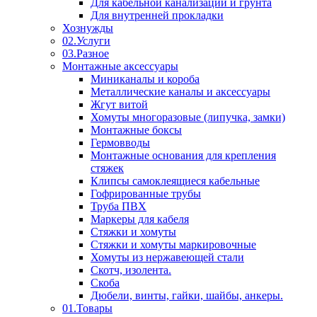
Для кабельной канализации и грунта
Для внутренней прокладки
Хознужды
02.Услуги
03.Разное
Монтажные аксессуары
Миниканалы и короба
Металлические каналы и аксессуары
Жгут витой
Хомуты многоразовые (липучка, замки)
Монтажные боксы
Гермовводы
Монтажные основания для крепления
стяжек
Клипсы самоклеящиеся кабельные
Гофрированные трубы
Труба ПВХ
Маркеры для кабеля
Стяжки и хомуты
Стяжки и хомуты маркировочные
Хомуты из нержавеющей стали
Скотч, изолента.
Скоба
Дюбели, винты, гайки, шайбы, анкеры.
01.Товары