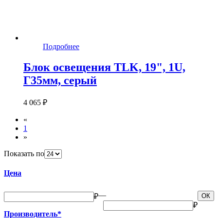
Подробнее
Блок освещения TLK, 19", 1U,
Г35мм, серый
4 065 ₽
«
1
»
Показать по
Цена
—
₽
ОК
₽
Производитель*