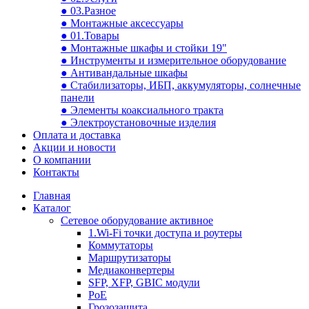
● 03.Разное
● Монтажные аксессуары
● 01.Товары
● Монтажные шкафы и стойки 19"
● Инструменты и измерительное оборудование
● Антивандальные шкафы
● Стабилизаторы, ИБП, аккумуляторы, солнечные
панели
● Элементы коаксиального тракта
● Электроустановочные изделия
Оплата и доставка
Акции и новости
О компании
Контакты
Главная
Каталог
Сетевое оборудование активное
1.Wi-Fi точки доступа и роутеры
Коммутаторы
Маршрутизаторы
Медиаконвертеры
SFP, XFP, GBIC модули
PoE
Грозозащита