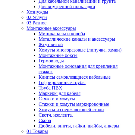
Для кабельной канализации и грунта
Для внутренней прокладки
Хознужды
02.Услуги
03.Разное
Монтажные аксессуары
Миниканалы и короба
Металлические каналы и аксессуары
Жгут витой
Хомуты многоразовые (липучка, замки)
Монтажные боксы
Гермовводы
Монтажные основания для крепления
стяжек
Клипсы самоклеящиеся кабельные
Гофрированные трубы
Труба ПВХ
Маркеры для кабеля
Стяжки и хомуты
Стяжки и хомуты маркировочные
Хомуты из нержавеющей стали
Скотч, изолента.
Скоба
Дюбели, винты, гайки, шайбы, анкеры.
01.Товары