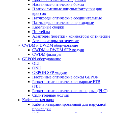
Настенные оптические боксы
Планки сменные лицевые/заглушки для
кроссов
Патчкорды оптические соединительные
Патчкорды оптические переходные
Кабельные сборки
Пигтейлы
Адаптеры (розетки), коннекторы оптические
Аттеньюаторы оптические
CWDM и DWDM оборудование
CWDM и DWDM SFP модули
CWDM фильтры
GEPON оборудование
OLT
ONU
GEPON SFP модули
Настенные оптические боксы GEPON
Разветвители оптические сварные FTB
(FBT)
Разветвители оптические планарные (PLC)
Сплиттерные модули
Кабель витая пара
Кабель неэкраннированный для наружной
прокладки