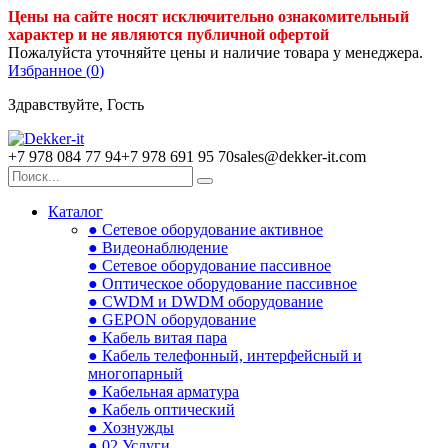
Цены на сайте носят исключительно ознакомительный
характер и не являются публичной офертой
Пожалуйста уточняйте цены и наличие товара у менеджера.
Избранное (
0
)
Здравствуйте, Гость
+7 978 084 77 94
+7 978 691 95 70
sales@dekker-it.com
Каталог
● Сетевое оборудование активное
● Видеонаблюдение
● Сетевое оборудование пассивное
● Оптическое оборудование пассивное
● CWDM и DWDM оборудование
● GEPON оборудование
● Кабель витая пара
● Кабель телефонный, интерфейсный и
многопарный
● Кабельная арматура
● Кабель оптический
● Хознужды
● 02.Услуги