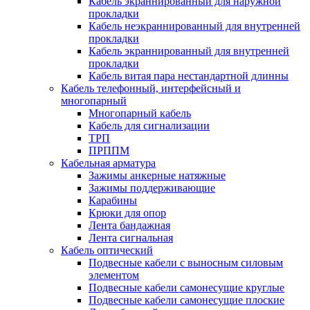
Кабель экраннированный для наружной
прокладки
Кабель неэкраннированный для внутренней
прокладки
Кабель экраннированный для внутренней
прокладки
Кабель витая пара нестандартной длинны
Кабель телефонный, интерфейсный и
многопарный
Многопарный кабель
Кабель для сигнализации
ТРП
ПРППМ
Кабельная арматура
Зажимы анкерные натяжные
Зажимы поддерживающие
Карабины
Крюки для опор
Лента бандажная
Лента сигнальная
Кабель оптический
Подвесные кабели с выносным силовым
элементом
Подвесные кабели самонесущие круглые
Подвесные кабели самонесущие плоские