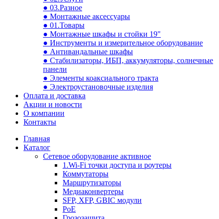
● 03.Разное
● Монтажные аксессуары
● 01.Товары
● Монтажные шкафы и стойки 19"
● Инструменты и измерительное оборудование
● Антивандальные шкафы
● Стабилизаторы, ИБП, аккумуляторы, солнечные
панели
● Элементы коаксиального тракта
● Электроустановочные изделия
Оплата и доставка
Акции и новости
О компании
Контакты
Главная
Каталог
Сетевое оборудование активное
1.Wi-Fi точки доступа и роутеры
Коммутаторы
Маршрутизаторы
Медиаконвертеры
SFP, XFP, GBIC модули
PoE
Грозозащита