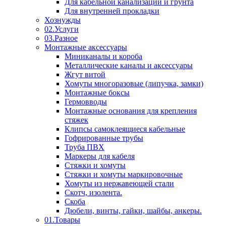
Для кабельной канализации и грунта
Для внутренней прокладки
Хознужды
02.Услуги
03.Разное
Монтажные аксессуары
Миниканалы и короба
Металлические каналы и аксессуары
Жгут витой
Хомуты многоразовые (липучка, замки)
Монтажные боксы
Гермовводы
Монтажные основания для крепления
стяжек
Клипсы самоклеящиеся кабельные
Гофрированные трубы
Труба ПВХ
Маркеры для кабеля
Стяжки и хомуты
Стяжки и хомуты маркировочные
Хомуты из нержавеющей стали
Скотч, изолента.
Скоба
Дюбели, винты, гайки, шайбы, анкеры.
01.Товары