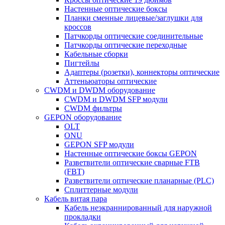
Настенные оптические боксы
Планки сменные лицевые/заглушки для
кроссов
Патчкорды оптические соединительные
Патчкорды оптические переходные
Кабельные сборки
Пигтейлы
Адаптеры (розетки), коннекторы оптические
Аттеньюаторы оптические
CWDM и DWDM оборудование
CWDM и DWDM SFP модули
CWDM фильтры
GEPON оборудование
OLT
ONU
GEPON SFP модули
Настенные оптические боксы GEPON
Разветвители оптические сварные FTB
(FBT)
Разветвители оптические планарные (PLC)
Сплиттерные модули
Кабель витая пара
Кабель неэкраннированный для наружной
прокладки