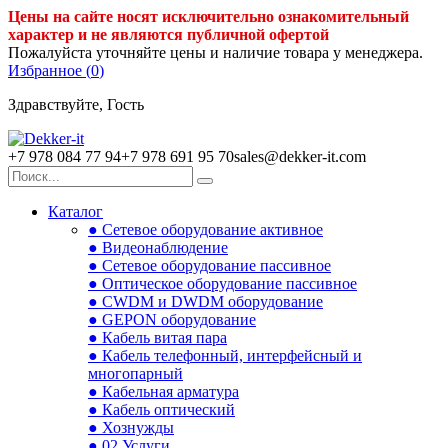
Цены на сайте носят исключительно ознакомительный
характер и не являются публичной офертой
Пожалуйста уточняйте цены и наличие товара у менеджера.
Избранное (
0
)
Здравствуйте, Гость
+7 978 084 77 94
+7 978 691 95 70
sales@dekker-it.com
Каталог
● Сетевое оборудование активное
● Видеонаблюдение
● Сетевое оборудование пассивное
● Оптическое оборудование пассивное
● CWDM и DWDM оборудование
● GEPON оборудование
● Кабель витая пара
● Кабель телефонный, интерфейсный и
многопарный
● Кабельная арматура
● Кабель оптический
● Хознужды
● 02.Услуги