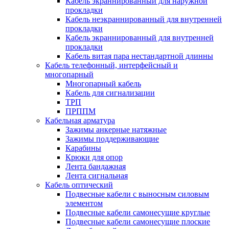
Кабель экраннированный для наружной
прокладки
Кабель неэкраннированный для внутренней
прокладки
Кабель экраннированный для внутренней
прокладки
Кабель витая пара нестандартной длинны
Кабель телефонный, интерфейсный и
многопарный
Многопарный кабель
Кабель для сигнализации
ТРП
ПРППМ
Кабельная арматура
Зажимы анкерные натяжные
Зажимы поддерживающие
Карабины
Крюки для опор
Лента бандажная
Лента сигнальная
Кабель оптический
Подвесные кабели с выносным силовым
элементом
Подвесные кабели самонесущие круглые
Подвесные кабели самонесущие плоские