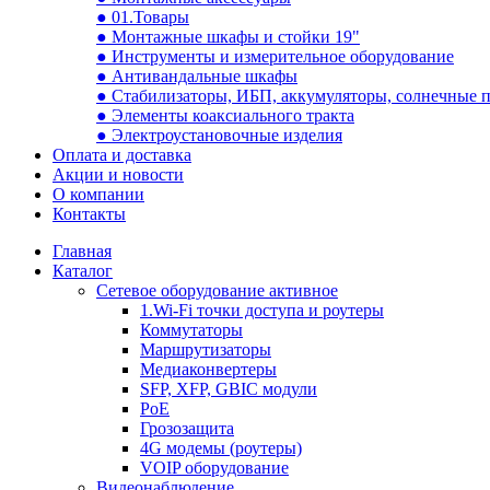
● 01.Товары
● Монтажные шкафы и стойки 19"
● Инструменты и измерительное оборудование
● Антивандальные шкафы
● Стабилизаторы, ИБП, аккумуляторы, солнечные 
● Элементы коаксиального тракта
● Электроустановочные изделия
Оплата и доставка
Акции и новости
О компании
Контакты
Главная
Каталог
Сетевое оборудование активное
1.Wi-Fi точки доступа и роутеры
Коммутаторы
Маршрутизаторы
Медиаконвертеры
SFP, XFP, GBIC модули
PoE
Грозозащита
4G модемы (роутеры)
VOIP оборудование
Видеонаблюдение