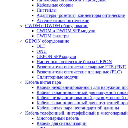
Кабельные сборки
Пигтейлы
Адаптеры (розетки), коннекторы оптические
Аттеньюаторы оптические
CWDM и DWDM оборудование
CWDM и DWDM SFP модули
CWDM фильтры
GEPON оборудование
OLT
ONU
GEPON SFP модули
Настенные оптические боксы GEPON
Разветвители оптические сварные FTB (FBT)
Разветвители оптические планарные (PLC)
Сплиттерные модули
Кабель витая пара
Кабель неэкраннированный для наружной пр
Кабель экраннированный для наружной прок
Кабель неэкраннированный для внутренней 
Кабель экраннированный для внутренней пр
Кабель витая пара нестандартной длинны
Кабель телефонный, интерфейсный и многопарный
Многопарный кабель
Кабель для сигнализации