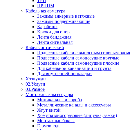
ТРП
ПРППМ
Кабельная арматура
Зажимы анкерные натяжные
Зажимы поддерживающие
Карабины
Крюки для опор
Лента бандажная
Лента сигнальная
Кабель оптический
Подвесные кабели с выносным силовым элем
Подвесные кабели самонесущие круглые
Подвесные кабели самонесущие плоские
Для кабельной канализации и грунта
Для внутренней прокладки
Хознужды
02.Услуги
03.Разное
Монтажные аксессуары
Миниканалы и короба
Металлические каналы и аксессуары
Жгут витой
Хомуты многоразовые (липучка, замки)
Монтажные боксы
Гермовводы