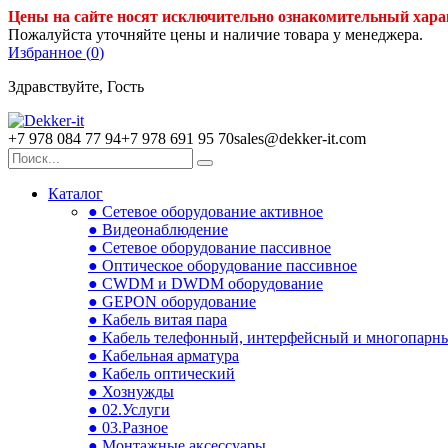
Цены на сайте носят исключительно ознакомительный хара
Пожалуйста уточняйте цены и наличие товара у менеджера.
Избранное (
0
)
Здравствуйте, Гость
+7 978 084 77 94
+7 978 691 95 70
sales@dekker-it.com
Каталог
● Сетевое оборудование активное
● Видеонаблюдение
● Сетевое оборудование пассивное
● Оптическое оборудование пассивное
● CWDM и DWDM оборудование
● GEPON оборудование
● Кабель витая пара
● Кабель телефонный, интерфейсный и многопарн
● Кабельная арматура
● Кабель оптический
● Хознужды
● 02.Услуги
● 03.Разное
● Монтажные аксессуары