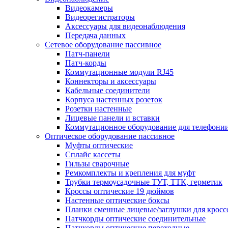
Видеокамеры
Видеорегистраторы
Аксессуары для видеонаблюдения
Передача данных
Сетевое оборудование пассивное
Патч-панели
Патч-корды
Коммутационные модули RJ45
Коннекторы и аксессуары
Кабельные соединители
Корпуса настенных розеток
Розетки настенные
Лицевые панели и вставки
Коммутационное оборудование для телефони
Оптическое оборудование пассивное
Муфты оптические
Сплайс кассеты
Гильзы сварочные
Ремкомплекты и крепления для муфт
Трубки термоусадочные ТУТ, ТТК, герметик
Кроссы оптические 19 дюймов
Настенные оптические боксы
Планки сменные лицевые/заглушки для кросс
Патчкорды оптические соединительные
Патчкорды оптические переходные