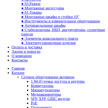
● 03.Разное
● Монтажные аксессуары
● 01.Товары
● Монтажные шкафы и стойки 19"
● Инструменты и измерительное оборудование
● Антивандальные шкафы
● Стабилизаторы, ИБП, аккумуляторы, солнечные
панели
● Элементы коаксиального тракта
● Электроустановочные изделия
Оплата и доставка
Акции и новости
О компании
Контакты
Главная
Каталог
Сетевое оборудование активное
1.Wi-Fi точки доступа и роутеры
Коммутаторы
Маршрутизаторы
Медиаконвертеры
SFP, XFP, GBIC модули
PoE
Грозозащита