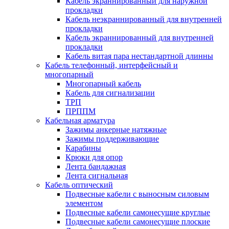
Кабель экраннированный для наружной
прокладки
Кабель неэкраннированный для внутренней
прокладки
Кабель экраннированный для внутренней
прокладки
Кабель витая пара нестандартной длинны
Кабель телефонный, интерфейсный и
многопарный
Многопарный кабель
Кабель для сигнализации
ТРП
ПРППМ
Кабельная арматура
Зажимы анкерные натяжные
Зажимы поддерживающие
Карабины
Крюки для опор
Лента бандажная
Лента сигнальная
Кабель оптический
Подвесные кабели с выносным силовым
элементом
Подвесные кабели самонесущие круглые
Подвесные кабели самонесущие плоские