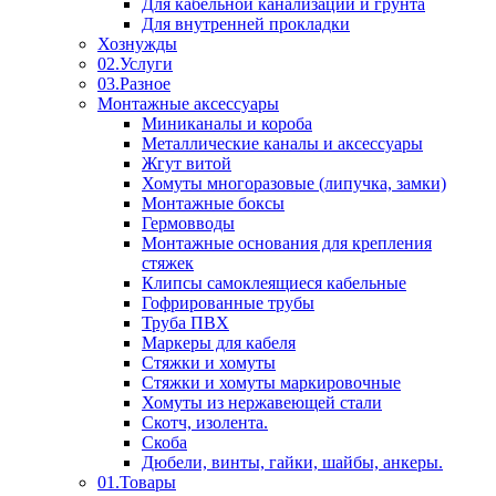
Для кабельной канализации и грунта
Для внутренней прокладки
Хознужды
02.Услуги
03.Разное
Монтажные аксессуары
Миниканалы и короба
Металлические каналы и аксессуары
Жгут витой
Хомуты многоразовые (липучка, замки)
Монтажные боксы
Гермовводы
Монтажные основания для крепления
стяжек
Клипсы самоклеящиеся кабельные
Гофрированные трубы
Труба ПВХ
Маркеры для кабеля
Стяжки и хомуты
Стяжки и хомуты маркировочные
Хомуты из нержавеющей стали
Скотч, изолента.
Скоба
Дюбели, винты, гайки, шайбы, анкеры.
01.Товары