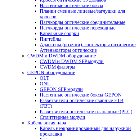
Настенные оптические боксы
Планки сменные лицевые/заглушки для
кроссов
Патчкорды оптические соединительные
Патчкорды оптические переходные
Кабельные сборки
Пигтейлы
Адаптеры (розетки), коннекторы оптические
Аттеньюаторы оптические
CWDM и DWDM оборудование
CWDM и DWDM SFP модули
CWDM фильтры
GEPON оборудование
OLT
ONU
GEPON SFP модули
Настенные оптические боксы GEPON
Разветвители оптические сварные FTB
(FBT)
Разветвители оптические планарные (PLC)
Сплиттерные модули
Кабель витая пара
Кабель неэкраннированный для наружной
прокладки