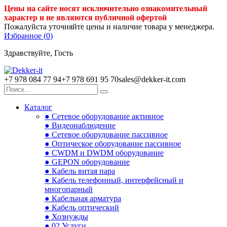
Цены на сайте носят исключительно ознакомительный
характер и не являются публичной офертой
Пожалуйста уточняйте цены и наличие товара у менеджера.
Избранное (
0
)
Здравствуйте, Гость
+7 978 084 77 94
+7 978 691 95 70
sales@dekker-it.com
Каталог
● Сетевое оборудование активное
● Видеонаблюдение
● Сетевое оборудование пассивное
● Оптическое оборудование пассивное
● CWDM и DWDM оборудование
● GEPON оборудование
● Кабель витая пара
● Кабель телефонный, интерфейсный и
многопарный
● Кабельная арматура
● Кабель оптический
● Хознужды
● 02.Услуги