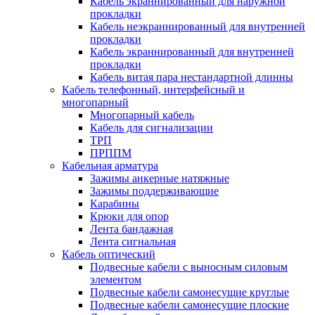
Кабель экраннированный для наружной
прокладки
Кабель неэкраннированный для внутренней
прокладки
Кабель экраннированный для внутренней
прокладки
Кабель витая пара нестандартной длинны
Кабель телефонный, интерфейсный и
многопарный
Многопарный кабель
Кабель для сигнализации
ТРП
ПРППМ
Кабельная арматура
Зажимы анкерные натяжные
Зажимы поддерживающие
Карабины
Крюки для опор
Лента бандажная
Лента сигнальная
Кабель оптический
Подвесные кабели с выносным силовым
элементом
Подвесные кабели самонесущие круглые
Подвесные кабели самонесущие плоские