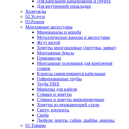
Для кабельной канализации и грунта
Для внутренней прокладки
Хознужды
02.Услуги
03.Разное
Монтажные аксессуары
Миниканалы и короба
Металлические каналы и аксессуары
Жгут витой
Хомуты многоразовые (липучка, замки)
Монтажные боксы
Гермовводы
Монтажные основания для крепления
стяжек
Клипсы самоклеящиеся кабельные
Гофрированные трубы
Труба ПВХ
Маркеры для кабеля
Стяжки и хомуты
Стяжки и хомуты маркировочные
Хомуты из нержавеющей стали
Скотч, изолента.
Скоба
Дюбели, винты, гайки, шайбы, анкеры.
01.Товары