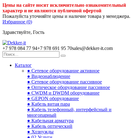
Цены на сайте носят исключительно ознакомительный
характер и не являются публичной офертой
Пожалуйста уточняйте цены и наличие товара у менеджера.
Избранное (
0
)
Здравствуйте, Гость
+7 978 084 77 94
+7 978 691 95 70
sales@dekker-it.com
Каталог
● Сетевое оборудование активное
● Видеонаблюдение
● Сетевое оборудование пассивное
● Оптическое оборудование пассивное
● CWDM и DWDM оборудование
● GEPON оборудование
● Кабель витая пара
● Кабель телефонный, интерфейсный и
многопарный
● Кабельная арматура
● Кабель оптический
● Хознужды
● 02.Услуги