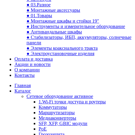
● 03.Разное
● Монтажные аксессуары
● 01.Товары
● Монтажные шкафы и стойки 19"
● Инструменты и измерительное оборудование
● Антивандальные шкафы
● Стабилизаторы, ИБП, аккумуляторы, солнечные
панели
● Элементы коаксиального тракта
● Электроустановочные изделия
Оплата и доставка
Акции и новости
О компании
Контакты
Главная
Каталог
Сетевое оборудование активное
1.Wi-Fi точки доступа и роутеры
Коммутаторы
Маршрутизаторы
Медиаконвертеры
SFP, XFP, GBIC модули
PoE
Грозозащита