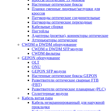
Настенные оптические боксы
Планки сменные лицевые/заглушки для
кроссов
Патчкорды оптические соединительные
Патчкорды оптические переходные
Кабельные сборки
Пигтейлы
Адаптеры (розетки), коннекторы оптические
Аттеньюаторы оптические
CWDM и DWDM оборудование
CWDM и DWDM SFP модули
CWDM фильтры
GEPON оборудование
OLT
ONU
GEPON SFP модули
Настенные оптические боксы GEPON
Разветвители оптические сварные FTB
(FBT)
Разветвители оптические планарные (PLC)
Сплиттерные модули
Кабель витая пара
Кабель неэкраннированный для наружной
прокладки