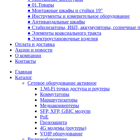
● 01.Товары
● Монтажные шкафы и стойки 19"
● Инструменты и измерительное оборудование
● Антивандальные шкафы
● Стабилизаторы, ИБП, аккумуляторы, солнечные 
● Элементы коаксиального тракта
● Электроустановочные изделия
Оплата и доставка
Акции и новости
О компании
Контакты
Главная
Каталог
Сетевое оборудование активное
1.Wi-Fi точки доступа и роутеры
Коммутаторы
Маршрутизаторы
Медиаконвертеры
SFP, XFP, GBIC модули
PoE
Грозозащита
4G модемы (роутеры)
VOIP оборудование
Видеонаблюдение