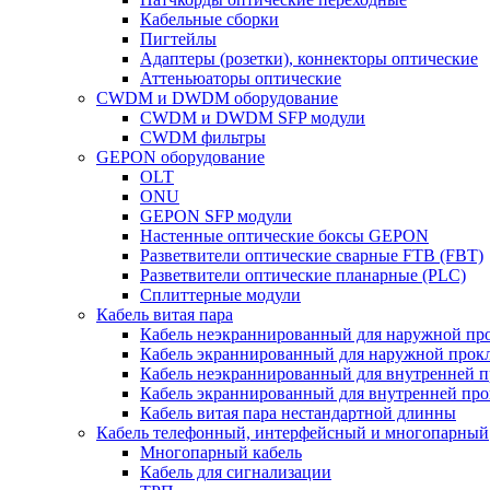
Кабельные сборки
Пигтейлы
Адаптеры (розетки), коннекторы оптические
Аттеньюаторы оптические
CWDM и DWDM оборудование
CWDM и DWDM SFP модули
CWDM фильтры
GEPON оборудование
OLT
ONU
GEPON SFP модули
Настенные оптические боксы GEPON
Разветвители оптические сварные FTB (FBT)
Разветвители оптические планарные (PLC)
Сплиттерные модули
Кабель витая пара
Кабель неэкраннированный для наружной пр
Кабель экраннированный для наружной прок
Кабель неэкраннированный для внутренней 
Кабель экраннированный для внутренней пр
Кабель витая пара нестандартной длинны
Кабель телефонный, интерфейсный и многопарный
Многопарный кабель
Кабель для сигнализации