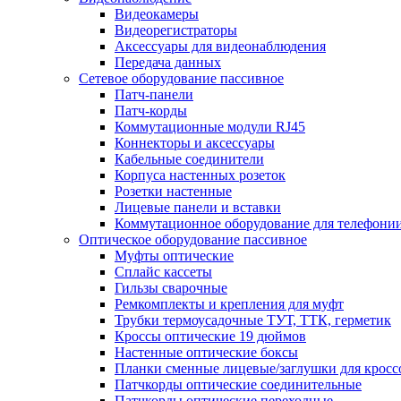
Видеокамеры
Видеорегистраторы
Аксессуары для видеонаблюдения
Передача данных
Сетевое оборудование пассивное
Патч-панели
Патч-корды
Коммутационные модули RJ45
Коннекторы и аксессуары
Кабельные соединители
Корпуса настенных розеток
Розетки настенные
Лицевые панели и вставки
Коммутационное оборудование для телефони
Оптическое оборудование пассивное
Муфты оптические
Сплайс кассеты
Гильзы сварочные
Ремкомплекты и крепления для муфт
Трубки термоусадочные ТУТ, ТТК, герметик
Кроссы оптические 19 дюймов
Настенные оптические боксы
Планки сменные лицевые/заглушки для кросс
Патчкорды оптические соединительные
Патчкорды оптические переходные