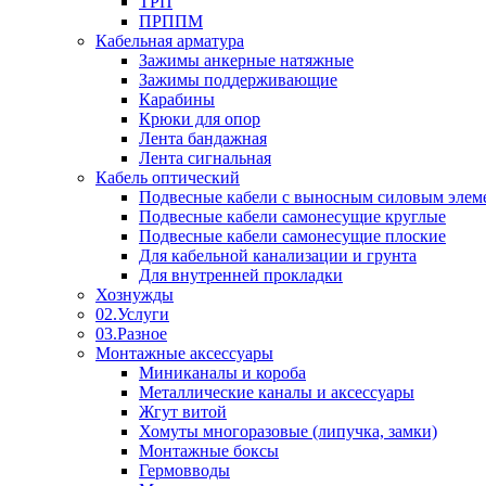
ТРП
ПРППМ
Кабельная арматура
Зажимы анкерные натяжные
Зажимы поддерживающие
Карабины
Крюки для опор
Лента бандажная
Лента сигнальная
Кабель оптический
Подвесные кабели с выносным силовым элем
Подвесные кабели самонесущие круглые
Подвесные кабели самонесущие плоские
Для кабельной канализации и грунта
Для внутренней прокладки
Хознужды
02.Услуги
03.Разное
Монтажные аксессуары
Миниканалы и короба
Металлические каналы и аксессуары
Жгут витой
Хомуты многоразовые (липучка, замки)
Монтажные боксы
Гермовводы