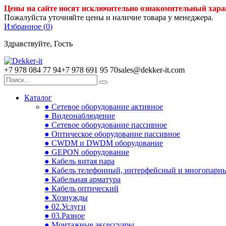
Цены на сайте носят исключительно ознакомительный хара
Пожалуйста уточняйте цены и наличие товара у менеджера.
Избранное (
0
)
Здравствуйте, Гость
+7 978 084 77 94
+7 978 691 95 70
sales@dekker-it.com
Каталог
● Сетевое оборудование активное
● Видеонаблюдение
● Сетевое оборудование пассивное
● Оптическое оборудование пассивное
● CWDM и DWDM оборудование
● GEPON оборудование
● Кабель витая пара
● Кабель телефонный, интерфейсный и многопарн
● Кабельная арматура
● Кабель оптический
● Хознужды
● 02.Услуги
● 03.Разное
● Монтажные аксессуары