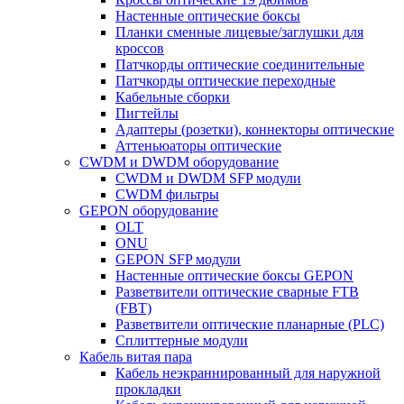
Настенные оптические боксы
Планки сменные лицевые/заглушки для
кроссов
Патчкорды оптические соединительные
Патчкорды оптические переходные
Кабельные сборки
Пигтейлы
Адаптеры (розетки), коннекторы оптические
Аттеньюаторы оптические
CWDM и DWDM оборудование
CWDM и DWDM SFP модули
CWDM фильтры
GEPON оборудование
OLT
ONU
GEPON SFP модули
Настенные оптические боксы GEPON
Разветвители оптические сварные FTB
(FBT)
Разветвители оптические планарные (PLC)
Сплиттерные модули
Кабель витая пара
Кабель неэкраннированный для наружной
прокладки