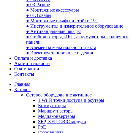
● 03.Разное
● Монтажные аксессуары
● 01.Товары
● Монтажные шкафы и стойки 19"
● Инструменты и измерительное оборудование
● Антивандальные шкафы
● Стабилизаторы, ИБП, аккумуляторы, солнечные
панели
● Элементы коаксиального тракта
● Электроустановочные изделия
Оплата и доставка
Акции и новости
О компании
Контакты
Главная
Каталог
Сетевое оборудование активное
1.Wi-Fi точки доступа и роутеры
Коммутаторы
Маршрутизаторы
Медиаконвертеры
SFP, XFP, GBIC модули
PoE
Грозозащита