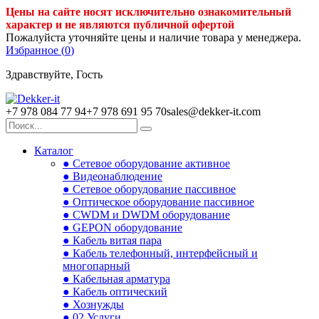
Цены на сайте носят исключительно ознакомительный
характер и не являются публичной офертой
Пожалуйста уточняйте цены и наличие товара у менеджера.
Избранное (
0
)
Здравствуйте, Гость
+7 978 084 77 94
+7 978 691 95 70
sales@dekker-it.com
Каталог
● Сетевое оборудование активное
● Видеонаблюдение
● Сетевое оборудование пассивное
● Оптическое оборудование пассивное
● CWDM и DWDM оборудование
● GEPON оборудование
● Кабель витая пара
● Кабель телефонный, интерфейсный и
многопарный
● Кабельная арматура
● Кабель оптический
● Хознужды
● 02.Услуги