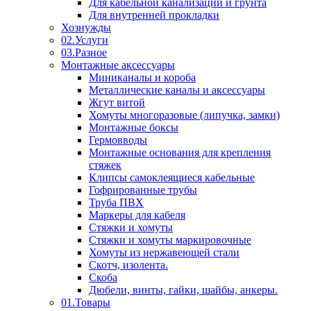
Для кабельной канализации и грунта
Для внутренней прокладки
Хознужды
02.Услуги
03.Разное
Монтажные аксессуары
Миниканалы и короба
Металлические каналы и аксессуары
Жгут витой
Хомуты многоразовые (липучка, замки)
Монтажные боксы
Гермовводы
Монтажные основания для крепления
стяжек
Клипсы самоклеящиеся кабельные
Гофрированные трубы
Труба ПВХ
Маркеры для кабеля
Стяжки и хомуты
Стяжки и хомуты маркировочные
Хомуты из нержавеющей стали
Скотч, изолента.
Скоба
Дюбели, винты, гайки, шайбы, анкеры.
01.Товары