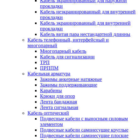
Кабель экраннированный для наружной
прокладки
Кабель неэкраннированный для внутренней
прокладки
Кабель экраннированный для внутренней
прокладки
Кабель витая пара нестандартной длинны
Кабель телефонный, интерфейсный и
многопарный
Многопарный кабель
Кабель для сигнализации
ТРП
ПРППМ
Кабельная арматура
Зажимы анкерные натяжные
Зажимы поддерживающие
Карабины
Крюки для опор
Лента бандажная
Лента сигнальная
Кабель оптический
Подвесные кабели с выносным силовым
элементом
Подвесные кабели самонесущие круглые
Подвесные кабели самонесущие плоские