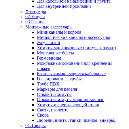
Для кабельной канализации и грунта
Для внутренней прокладки
Хознужды
02.Услуги
03.Разное
Монтажные аксессуары
Миниканалы и короба
Металлические каналы и аксессуары
Жгут витой
Хомуты многоразовые (липучка, замки)
Монтажные боксы
Гермовводы
Монтажные основания для крепления
стяжек
Клипсы самоклеящиеся кабельные
Гофрированные трубы
Труба ПВХ
Маркеры для кабеля
Стяжки и хомуты
Стяжки и хомуты маркировочные
Хомуты из нержавеющей стали
Скотч, изолента.
Скоба
Дюбели, винты, гайки, шайбы, анкеры.
01.Товары