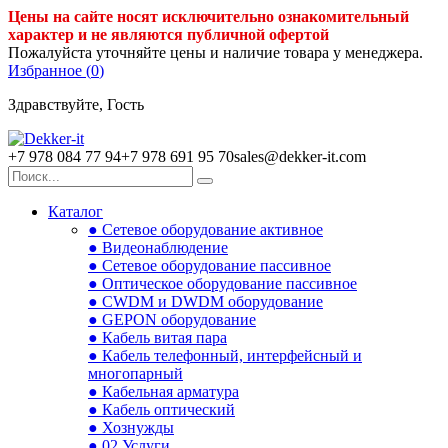
Цены на сайте носят исключительно ознакомительный
характер и не являются публичной офертой
Пожалуйста уточняйте цены и наличие товара у менеджера.
Избранное (
0
)
Здравствуйте, Гость
+7 978 084 77 94
+7 978 691 95 70
sales@dekker-it.com
Каталог
● Сетевое оборудование активное
● Видеонаблюдение
● Сетевое оборудование пассивное
● Оптическое оборудование пассивное
● CWDM и DWDM оборудование
● GEPON оборудование
● Кабель витая пара
● Кабель телефонный, интерфейсный и
многопарный
● Кабельная арматура
● Кабель оптический
● Хознужды
● 02.Услуги