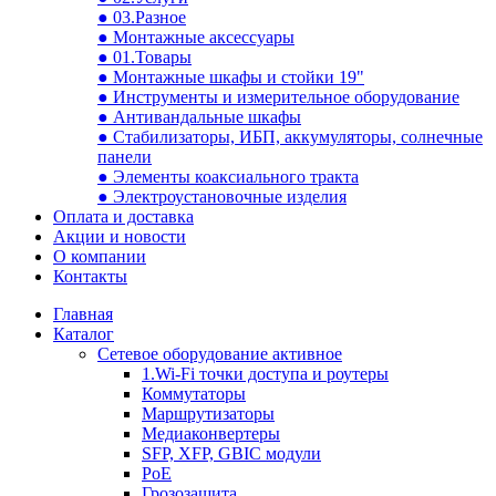
● 03.Разное
● Монтажные аксессуары
● 01.Товары
● Монтажные шкафы и стойки 19"
● Инструменты и измерительное оборудование
● Антивандальные шкафы
● Стабилизаторы, ИБП, аккумуляторы, солнечные
панели
● Элементы коаксиального тракта
● Электроустановочные изделия
Оплата и доставка
Акции и новости
О компании
Контакты
Главная
Каталог
Сетевое оборудование активное
1.Wi-Fi точки доступа и роутеры
Коммутаторы
Маршрутизаторы
Медиаконвертеры
SFP, XFP, GBIC модули
PoE
Грозозащита