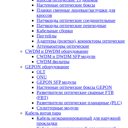
Настенные оптические боксы
Планки сменные лицевые/заглушки для
кроссов
Патчкорды оптические соединительные
Патчкорды оптические переходные
Кабельные сборки
Пигтейлы
Адаптеры (розетки), коннекторы оптические
Аттеньюаторы оптические
CWDM и DWDM оборудование
CWDM и DWDM SFP модули
CWDM фильтры
GEPON оборудование
OLT
ONU
GEPON SFP модули
Настенные оптические боксы GEPON
Разветвители оптические сварные FTB
(FBT)
Разветвители оптические планарные (PLC)
Сплиттерные модули
Кабель витая пара
Кабель неэкраннированный для наружной
прокладки