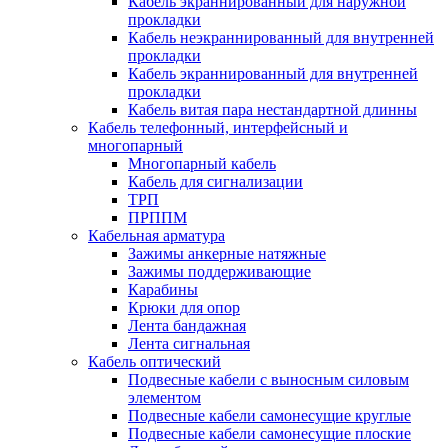
Кабель экраннированный для наружной
прокладки
Кабель неэкраннированный для внутренней
прокладки
Кабель экраннированный для внутренней
прокладки
Кабель витая пара нестандартной длинны
Кабель телефонный, интерфейсный и
многопарный
Многопарный кабель
Кабель для сигнализации
ТРП
ПРППМ
Кабельная арматура
Зажимы анкерные натяжные
Зажимы поддерживающие
Карабины
Крюки для опор
Лента бандажная
Лента сигнальная
Кабель оптический
Подвесные кабели с выносным силовым
элементом
Подвесные кабели самонесущие круглые
Подвесные кабели самонесущие плоские