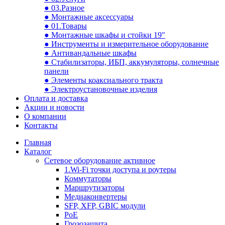
● 03.Разное
● Монтажные аксессуары
● 01.Товары
● Монтажные шкафы и стойки 19"
● Инструменты и измерительное оборудование
● Антивандальные шкафы
● Стабилизаторы, ИБП, аккумуляторы, солнечные
панели
● Элементы коаксиального тракта
● Электроустановочные изделия
Оплата и доставка
Акции и новости
О компании
Контакты
Главная
Каталог
Сетевое оборудование активное
1.Wi-Fi точки доступа и роутеры
Коммутаторы
Маршрутизаторы
Медиаконвертеры
SFP, XFP, GBIC модули
PoE
Грозозащита