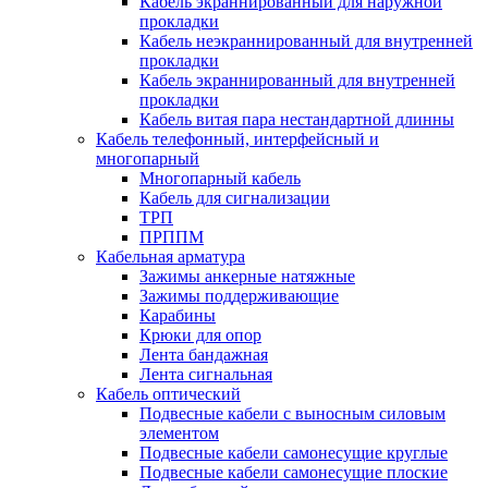
Кабель экраннированный для наружной
прокладки
Кабель неэкраннированный для внутренней
прокладки
Кабель экраннированный для внутренней
прокладки
Кабель витая пара нестандартной длинны
Кабель телефонный, интерфейсный и
многопарный
Многопарный кабель
Кабель для сигнализации
ТРП
ПРППМ
Кабельная арматура
Зажимы анкерные натяжные
Зажимы поддерживающие
Карабины
Крюки для опор
Лента бандажная
Лента сигнальная
Кабель оптический
Подвесные кабели с выносным силовым
элементом
Подвесные кабели самонесущие круглые
Подвесные кабели самонесущие плоские