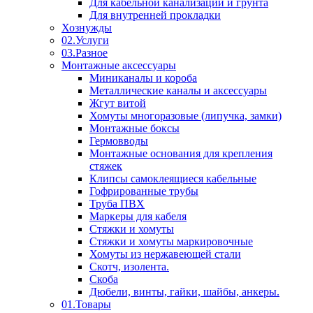
Для кабельной канализации и грунта
Для внутренней прокладки
Хознужды
02.Услуги
03.Разное
Монтажные аксессуары
Миниканалы и короба
Металлические каналы и аксессуары
Жгут витой
Хомуты многоразовые (липучка, замки)
Монтажные боксы
Гермовводы
Монтажные основания для крепления
стяжек
Клипсы самоклеящиеся кабельные
Гофрированные трубы
Труба ПВХ
Маркеры для кабеля
Стяжки и хомуты
Стяжки и хомуты маркировочные
Хомуты из нержавеющей стали
Скотч, изолента.
Скоба
Дюбели, винты, гайки, шайбы, анкеры.
01.Товары