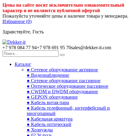
Цены на сайте носят исключительно ознакомительный
характер и не являются публичной офертой
Пожалуйста уточняйте цены и наличие товара у менеджера.
Избранное (
0
)
Здравствуйте, Гость
+7 978 084 77 94
+7 978 691 95 70
sales@dekker-it.com
Каталог
● Сетевое оборудование активное
● Видеонаблюдение
● Сетевое оборудование пассивное
● Оптическое оборудование пассивное
● CWDM и DWDM оборудование
● GEPON оборудование
● Кабель витая пара
● Кабель телефонный, интерфейсный и
многопарный
● Кабельная арматура
● Кабель оптический
● Хознужды
● 02.Услуги