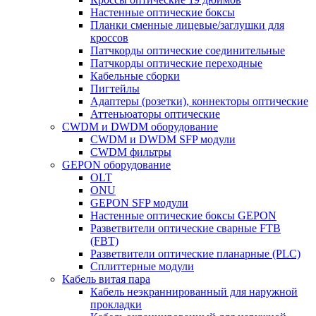
Настенные оптические боксы
Планки сменные лицевые/заглушки для
кроссов
Патчкорды оптические соединительные
Патчкорды оптические переходные
Кабельные сборки
Пигтейлы
Адаптеры (розетки), коннекторы оптические
Аттеньюаторы оптические
CWDM и DWDM оборудование
CWDM и DWDM SFP модули
CWDM фильтры
GEPON оборудование
OLT
ONU
GEPON SFP модули
Настенные оптические боксы GEPON
Разветвители оптические сварные FTB
(FBT)
Разветвители оптические планарные (PLC)
Сплиттерные модули
Кабель витая пара
Кабель неэкраннированный для наружной
прокладки