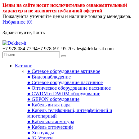
Цены на сайте носят исключительно ознакомительный
характер и не являются публичной офертой
Пожалуйста уточняйте цены и наличие товара у менеджера.
Избранное (
0
)
Здравствуйте, Гость
+7 978 084 77 94
+7 978 691 95 70
sales@dekker-it.com
Каталог
● Сетевое оборудование активное
● Видеонаблюдение
● Сетевое оборудование пассивное
● Оптическое оборудование пассивное
● CWDM и DWDM оборудование
● GEPON оборудование
● Кабель витая пара
● Кабель телефонный, интерфейсный и
многопарный
● Кабельная арматура
● Кабель оптический
● Хознужды
● 02.Услуги