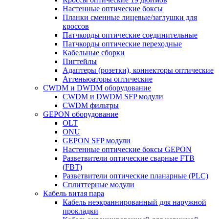
Настенные оптические боксы
Планки сменные лицевые/заглушки для
кроссов
Патчкорды оптические соединительные
Патчкорды оптические переходные
Кабельные сборки
Пигтейлы
Адаптеры (розетки), коннекторы оптические
Аттеньюаторы оптические
CWDM и DWDM оборудование
CWDM и DWDM SFP модули
CWDM фильтры
GEPON оборудование
OLT
ONU
GEPON SFP модули
Настенные оптические боксы GEPON
Разветвители оптические сварные FTB
(FBT)
Разветвители оптические планарные (PLC)
Сплиттерные модули
Кабель витая пара
Кабель неэкраннированный для наружной
прокладки