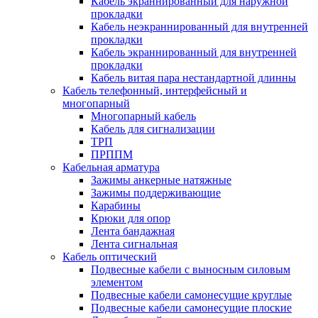
Кабель экраннированный для наружной
прокладки
Кабель неэкраннированный для внутренней
прокладки
Кабель экраннированный для внутренней
прокладки
Кабель витая пара нестандартной длинны
Кабель телефонный, интерфейсный и
многопарный
Многопарный кабель
Кабель для сигнализации
ТРП
ПРППМ
Кабельная арматура
Зажимы анкерные натяжные
Зажимы поддерживающие
Карабины
Крюки для опор
Лента бандажная
Лента сигнальная
Кабель оптический
Подвесные кабели с выносным силовым
элементом
Подвесные кабели самонесущие круглые
Подвесные кабели самонесущие плоские