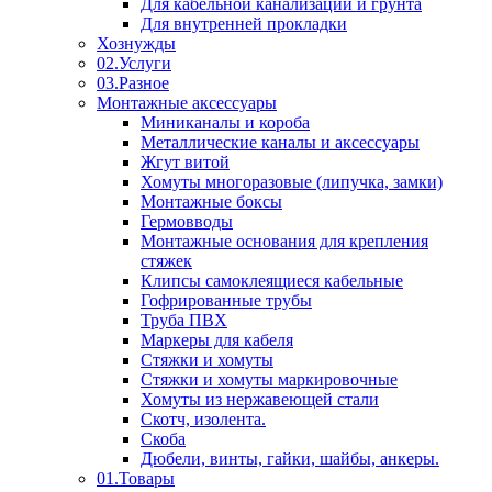
Для кабельной канализации и грунта
Для внутренней прокладки
Хознужды
02.Услуги
03.Разное
Монтажные аксессуары
Миниканалы и короба
Металлические каналы и аксессуары
Жгут витой
Хомуты многоразовые (липучка, замки)
Монтажные боксы
Гермовводы
Монтажные основания для крепления
стяжек
Клипсы самоклеящиеся кабельные
Гофрированные трубы
Труба ПВХ
Маркеры для кабеля
Стяжки и хомуты
Стяжки и хомуты маркировочные
Хомуты из нержавеющей стали
Скотч, изолента.
Скоба
Дюбели, винты, гайки, шайбы, анкеры.
01.Товары