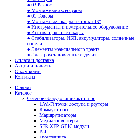
● 03.Разное
● Монтажные аксессуары
● 01.Товары
● Монтажные шкафы и стойки 19"
● Инструменты и измерительное оборудование
● Антивандальные шкафы
● Стабилизаторы, ИБП, аккумуляторы, солнечные
панели
● Элементы коаксиального тракта
● Электроустановочные изделия
Оплата и доставка
Акции и новости
О компании
Контакты
Главная
Каталог
Сетевое оборудование активное
1.Wi-Fi точки доступа и роутеры
Коммутаторы
Маршрутизаторы
Медиаконвертеры
SFP, XFP, GBIC модули
PoE
Грозозащита