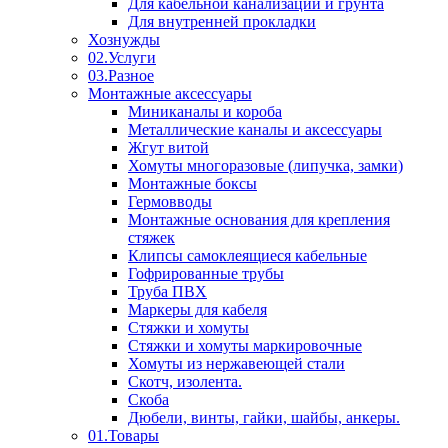
Для кабельной канализации и грунта
Для внутренней прокладки
Хознужды
02.Услуги
03.Разное
Монтажные аксессуары
Миниканалы и короба
Металлические каналы и аксессуары
Жгут витой
Хомуты многоразовые (липучка, замки)
Монтажные боксы
Гермовводы
Монтажные основания для крепления
стяжек
Клипсы самоклеящиеся кабельные
Гофрированные трубы
Труба ПВХ
Маркеры для кабеля
Стяжки и хомуты
Стяжки и хомуты маркировочные
Хомуты из нержавеющей стали
Скотч, изолента.
Скоба
Дюбели, винты, гайки, шайбы, анкеры.
01.Товары