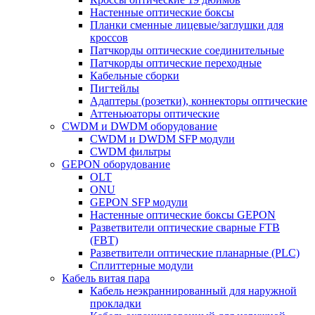
Настенные оптические боксы
Планки сменные лицевые/заглушки для
кроссов
Патчкорды оптические соединительные
Патчкорды оптические переходные
Кабельные сборки
Пигтейлы
Адаптеры (розетки), коннекторы оптические
Аттеньюаторы оптические
CWDM и DWDM оборудование
CWDM и DWDM SFP модули
CWDM фильтры
GEPON оборудование
OLT
ONU
GEPON SFP модули
Настенные оптические боксы GEPON
Разветвители оптические сварные FTB
(FBT)
Разветвители оптические планарные (PLC)
Сплиттерные модули
Кабель витая пара
Кабель неэкраннированный для наружной
прокладки