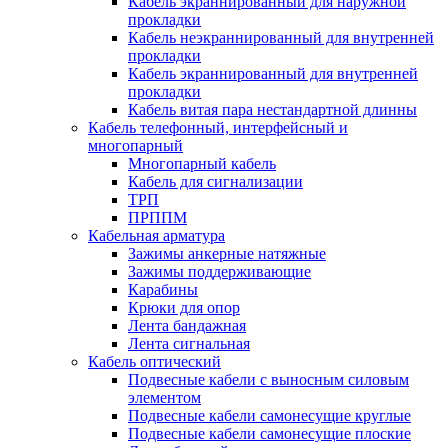
Кабель экраннированный для наружной
прокладки
Кабель неэкраннированный для внутренней
прокладки
Кабель экраннированный для внутренней
прокладки
Кабель витая пара нестандартной длинны
Кабель телефонный, интерфейсный и
многопарный
Многопарный кабель
Кабель для сигнализации
ТРП
ПРППМ
Кабельная арматура
Зажимы анкерные натяжные
Зажимы поддерживающие
Карабины
Крюки для опор
Лента бандажная
Лента сигнальная
Кабель оптический
Подвесные кабели с выносным силовым
элементом
Подвесные кабели самонесущие круглые
Подвесные кабели самонесущие плоские