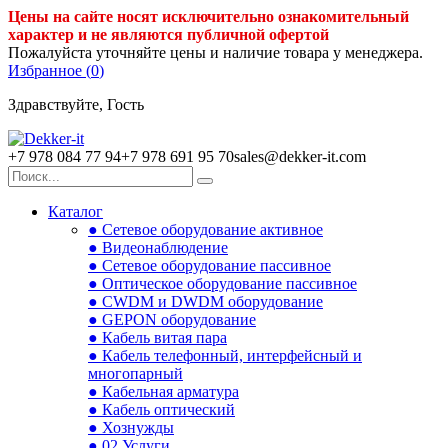
Цены на сайте носят исключительно ознакомительный
характер и не являются публичной офертой
Пожалуйста уточняйте цены и наличие товара у менеджера.
Избранное (
0
)
Здравствуйте, Гость
+7 978 084 77 94
+7 978 691 95 70
sales@dekker-it.com
Каталог
● Сетевое оборудование активное
● Видеонаблюдение
● Сетевое оборудование пассивное
● Оптическое оборудование пассивное
● CWDM и DWDM оборудование
● GEPON оборудование
● Кабель витая пара
● Кабель телефонный, интерфейсный и
многопарный
● Кабельная арматура
● Кабель оптический
● Хознужды
● 02.Услуги