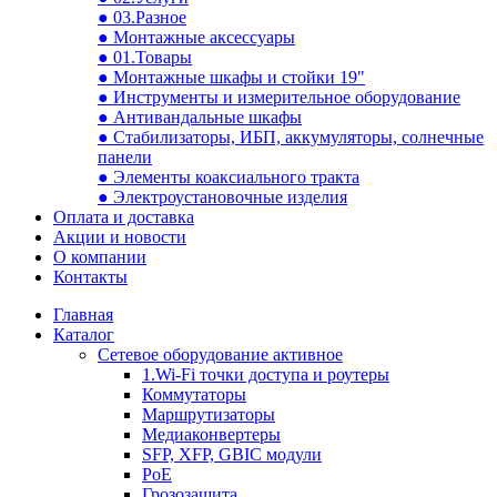
● 03.Разное
● Монтажные аксессуары
● 01.Товары
● Монтажные шкафы и стойки 19"
● Инструменты и измерительное оборудование
● Антивандальные шкафы
● Стабилизаторы, ИБП, аккумуляторы, солнечные
панели
● Элементы коаксиального тракта
● Электроустановочные изделия
Оплата и доставка
Акции и новости
О компании
Контакты
Главная
Каталог
Сетевое оборудование активное
1.Wi-Fi точки доступа и роутеры
Коммутаторы
Маршрутизаторы
Медиаконвертеры
SFP, XFP, GBIC модули
PoE
Грозозащита