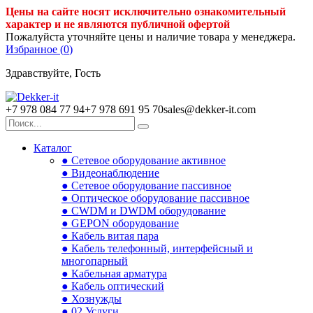
Цены на сайте носят исключительно ознакомительный
характер и не являются публичной офертой
Пожалуйста уточняйте цены и наличие товара у менеджера.
Избранное (
0
)
Здравствуйте, Гость
+7 978 084 77 94
+7 978 691 95 70
sales@dekker-it.com
Каталог
● Сетевое оборудование активное
● Видеонаблюдение
● Сетевое оборудование пассивное
● Оптическое оборудование пассивное
● CWDM и DWDM оборудование
● GEPON оборудование
● Кабель витая пара
● Кабель телефонный, интерфейсный и
многопарный
● Кабельная арматура
● Кабель оптический
● Хознужды
● 02.Услуги