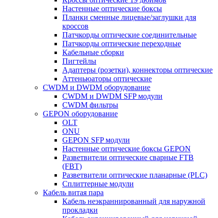
Настенные оптические боксы
Планки сменные лицевые/заглушки для
кроссов
Патчкорды оптические соединительные
Патчкорды оптические переходные
Кабельные сборки
Пигтейлы
Адаптеры (розетки), коннекторы оптические
Аттеньюаторы оптические
CWDM и DWDM оборудование
CWDM и DWDM SFP модули
CWDM фильтры
GEPON оборудование
OLT
ONU
GEPON SFP модули
Настенные оптические боксы GEPON
Разветвители оптические сварные FTB
(FBT)
Разветвители оптические планарные (PLC)
Сплиттерные модули
Кабель витая пара
Кабель неэкраннированный для наружной
прокладки