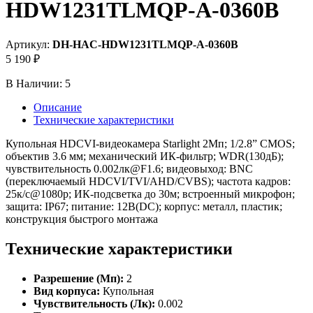
HDW1231TLMQP-A-0360B
Артикул:
DH-HAC-HDW1231TLMQP-A-0360B
5 190 ₽
В Наличии:
5
Описание
Технические характеристики
Купольная HDCVI-видеокамера Starlight 2Mп; 1/2.8” CMOS;
объектив 3.6 мм; механический ИК-фильтр; WDR(130дБ);
чувствительность 0.002лк@F1.6; видеовыход: BNC
(переключаемый HDCVI/TVI/AHD/CVBS); частота кадров:
25к/с@1080p; ИК-подсветка до 30м; встроенный микрофон;
защита: IP67; питание: 12В(DC); корпус: металл, пластик;
конструкция быстрого монтажа
Технические характеристики
Разрешение (Мп):
2
Вид корпуса:
Купольная
Чувствительность (Лк):
0.002