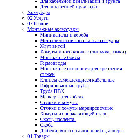
Для кабельной канализации и грунта
Для внутренней прокладки
Хознужды
02.Услуги
03.Разное
Монтажные аксессуары
Миниканалы и короба
Металлические каналы и аксессуары
Жгут витой
Хомуты многоразовые (липучка, замки)
Монтажные боксы
Гермовводы
Монтажные основания для крепления
стяжек
Клипсы самоклеящиеся кабельные
Гофрированные трубы
Труба ПВХ
Маркеры для кабеля
Стяжки и хомуты
Стяжки и хомуты маркировочные
Хомуты из нержавеющей стали
Скотч, изолента.
Скоба
Дюбели, винты, гайки, шайбы, анкеры.
01.Товары