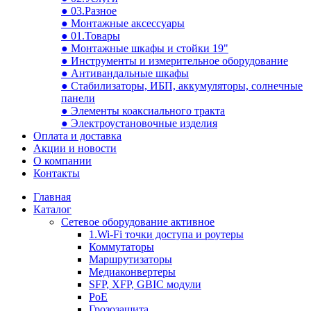
● 03.Разное
● Монтажные аксессуары
● 01.Товары
● Монтажные шкафы и стойки 19"
● Инструменты и измерительное оборудование
● Антивандальные шкафы
● Стабилизаторы, ИБП, аккумуляторы, солнечные
панели
● Элементы коаксиального тракта
● Электроустановочные изделия
Оплата и доставка
Акции и новости
О компании
Контакты
Главная
Каталог
Сетевое оборудование активное
1.Wi-Fi точки доступа и роутеры
Коммутаторы
Маршрутизаторы
Медиаконвертеры
SFP, XFP, GBIC модули
PoE
Грозозащита