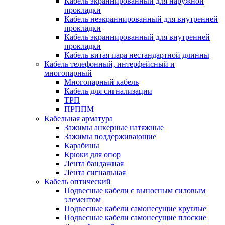
Кабель экраннированный для наружной
прокладки
Кабель неэкраннированный для внутренней
прокладки
Кабель экраннированный для внутренней
прокладки
Кабель витая пара нестандартной длинны
Кабель телефонный, интерфейсный и
многопарный
Многопарный кабель
Кабель для сигнализации
ТРП
ПРППМ
Кабельная арматура
Зажимы анкерные натяжные
Зажимы поддерживающие
Карабины
Крюки для опор
Лента бандажная
Лента сигнальная
Кабель оптический
Подвесные кабели с выносным силовым
элементом
Подвесные кабели самонесущие круглые
Подвесные кабели самонесущие плоские