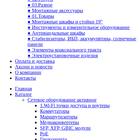
● 03.Разное
● Монтажные аксессуары
● 01.Товары
● Монтажные шкафы и стойки 19"
● Инструменты и измерительное оборудование
● Антивандальные шкафы
● Стабилизаторы, ИБП, аккумуляторы, солнечные
панели
● Элементы коаксиального тракта
● Электроустановочные изделия
Оплата и доставка
Акции и новости
О компании
Контакты
Главная
Каталог
Сетевое оборудование активное
1.Wi-Fi точки доступа и роутеры
Коммутаторы
Маршрутизаторы
Медиаконвертеры
SFP, XFP, GBIC модули
PoE
Грозозащита