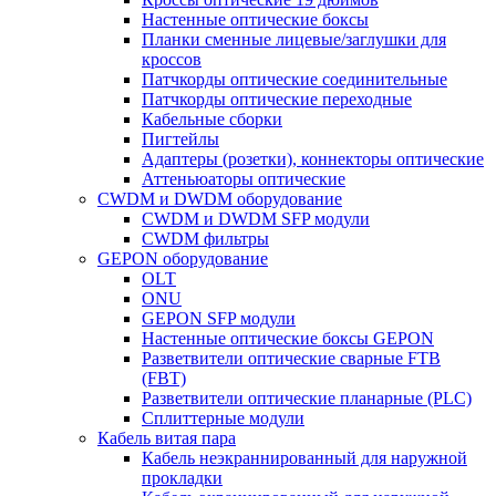
Настенные оптические боксы
Планки сменные лицевые/заглушки для
кроссов
Патчкорды оптические соединительные
Патчкорды оптические переходные
Кабельные сборки
Пигтейлы
Адаптеры (розетки), коннекторы оптические
Аттеньюаторы оптические
CWDM и DWDM оборудование
CWDM и DWDM SFP модули
CWDM фильтры
GEPON оборудование
OLT
ONU
GEPON SFP модули
Настенные оптические боксы GEPON
Разветвители оптические сварные FTB
(FBT)
Разветвители оптические планарные (PLC)
Сплиттерные модули
Кабель витая пара
Кабель неэкраннированный для наружной
прокладки