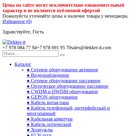
Цены на сайте носят исключительно ознакомительный
характер и не являются публичной офертой
Пожалуйста уточняйте цены и наличие товара у менеджера.
Избранное (
0
)
Здравствуйте, Гость
+7 978 084 77 94
+7 978 691 95 70
sales@dekker-it.com
Каталог
● Сетевое оборудование активное
● Видеонаблюдение
● Сетевое оборудование пассивное
● Оптическое оборудование пассивное
● CWDM и DWDM оборудование
● GEPON оборудование
● Кабель витая пара
● Кабель телефонный, интерфейсный и
многопарный
● Кабельная арматура
● Кабель оптический
● Хознужды
● 02.Услуги