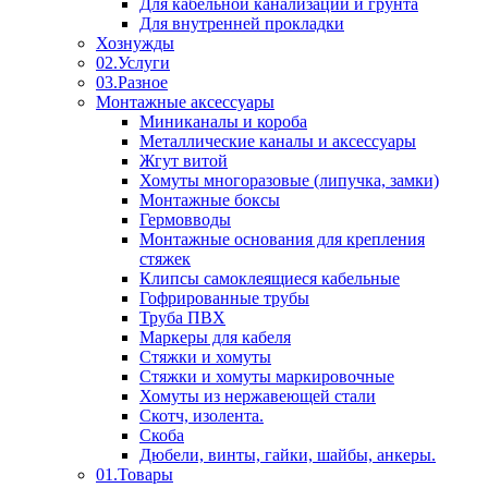
Для кабельной канализации и грунта
Для внутренней прокладки
Хознужды
02.Услуги
03.Разное
Монтажные аксессуары
Миниканалы и короба
Металлические каналы и аксессуары
Жгут витой
Хомуты многоразовые (липучка, замки)
Монтажные боксы
Гермовводы
Монтажные основания для крепления
стяжек
Клипсы самоклеящиеся кабельные
Гофрированные трубы
Труба ПВХ
Маркеры для кабеля
Стяжки и хомуты
Стяжки и хомуты маркировочные
Хомуты из нержавеющей стали
Скотч, изолента.
Скоба
Дюбели, винты, гайки, шайбы, анкеры.
01.Товары