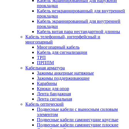
Кабель экраннированный для наружной
прокладки
Кабель неэкраннированный для внутренней
прокладки
Кабель экраннированный для внутренней
прокладки
Кабель витая пара нестандартной длинны
Кабель телефонный, интерфейсный и
многопарный
Многопарный кабель
Кабель для сигнализации
ТРП
ПРППМ
Кабельная арматура
Зажимы анкерные натяжные
Зажимы поддерживающие
Карабины
Крюки для опор
Лента бандажная
Лента сигнальная
Кабель оптический
Подвесные кабели с выносным силовым
элементом
Подвесные кабели самонесущие круглые
Подвесные кабели самонесущие плоские