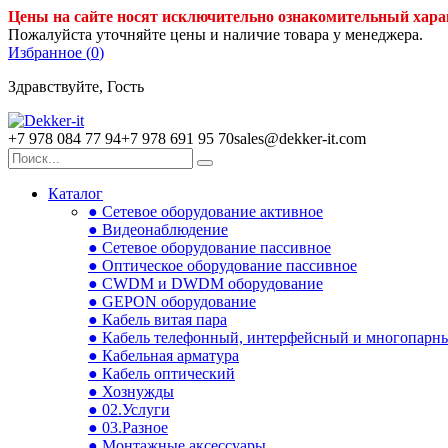
Цены на сайте носят исключительно ознакомительный хара
Пожалуйста уточняйте цены и наличие товара у менеджера.
Избранное (
0
)
Здравствуйте, Гость
+7 978 084 77 94
+7 978 691 95 70
sales@dekker-it.com
Каталог
● Сетевое оборудование активное
● Видеонаблюдение
● Сетевое оборудование пассивное
● Оптическое оборудование пассивное
● CWDM и DWDM оборудование
● GEPON оборудование
● Кабель витая пара
● Кабель телефонный, интерфейсный и многопарн
● Кабельная арматура
● Кабель оптический
● Хознужды
● 02.Услуги
● 03.Разное
● Монтажные аксессуары