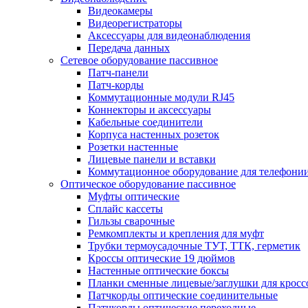
Видеокамеры
Видеорегистраторы
Аксессуары для видеонаблюдения
Передача данных
Сетевое оборудование пассивное
Патч-панели
Патч-корды
Коммутационные модули RJ45
Коннекторы и аксессуары
Кабельные соединители
Корпуса настенных розеток
Розетки настенные
Лицевые панели и вставки
Коммутационное оборудование для телефони
Оптическое оборудование пассивное
Муфты оптические
Сплайс кассеты
Гильзы сварочные
Ремкомплекты и крепления для муфт
Трубки термоусадочные ТУТ, ТТК, герметик
Кроссы оптические 19 дюймов
Настенные оптические боксы
Планки сменные лицевые/заглушки для кросс
Патчкорды оптические соединительные
Патчкорды оптические переходные