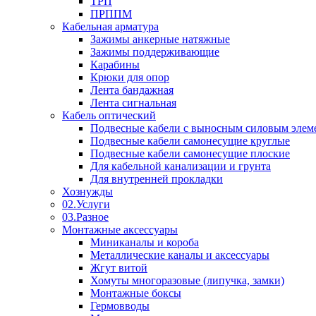
ТРП
ПРППМ
Кабельная арматура
Зажимы анкерные натяжные
Зажимы поддерживающие
Карабины
Крюки для опор
Лента бандажная
Лента сигнальная
Кабель оптический
Подвесные кабели с выносным силовым элем
Подвесные кабели самонесущие круглые
Подвесные кабели самонесущие плоские
Для кабельной канализации и грунта
Для внутренней прокладки
Хознужды
02.Услуги
03.Разное
Монтажные аксессуары
Миниканалы и короба
Металлические каналы и аксессуары
Жгут витой
Хомуты многоразовые (липучка, замки)
Монтажные боксы
Гермовводы