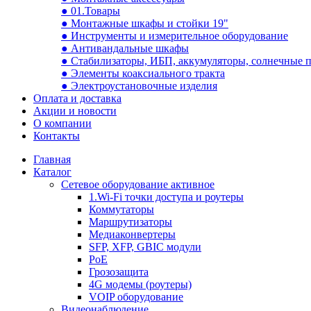
● 01.Товары
● Монтажные шкафы и стойки 19"
● Инструменты и измерительное оборудование
● Антивандальные шкафы
● Стабилизаторы, ИБП, аккумуляторы, солнечные 
● Элементы коаксиального тракта
● Электроустановочные изделия
Оплата и доставка
Акции и новости
О компании
Контакты
Главная
Каталог
Сетевое оборудование активное
1.Wi-Fi точки доступа и роутеры
Коммутаторы
Маршрутизаторы
Медиаконвертеры
SFP, XFP, GBIC модули
PoE
Грозозащита
4G модемы (роутеры)
VOIP оборудование
Видеонаблюдение