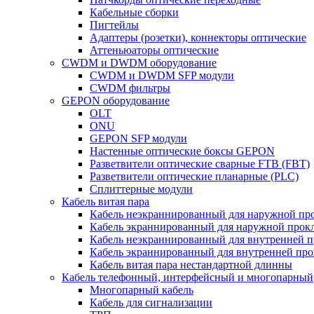
Кабельные сборки
Пигтейлы
Адаптеры (розетки), коннекторы оптические
Аттеньюаторы оптические
CWDM и DWDM оборудование
CWDM и DWDM SFP модули
CWDM фильтры
GEPON оборудование
OLT
ONU
GEPON SFP модули
Настенные оптические боксы GEPON
Разветвители оптические сварные FTB (FBT)
Разветвители оптические планарные (PLC)
Сплиттерные модули
Кабель витая пара
Кабель неэкраннированный для наружной пр
Кабель экраннированный для наружной прок
Кабель неэкраннированный для внутренней 
Кабель экраннированный для внутренней пр
Кабель витая пара нестандартной длинны
Кабель телефонный, интерфейсный и многопарный
Многопарный кабель
Кабель для сигнализации