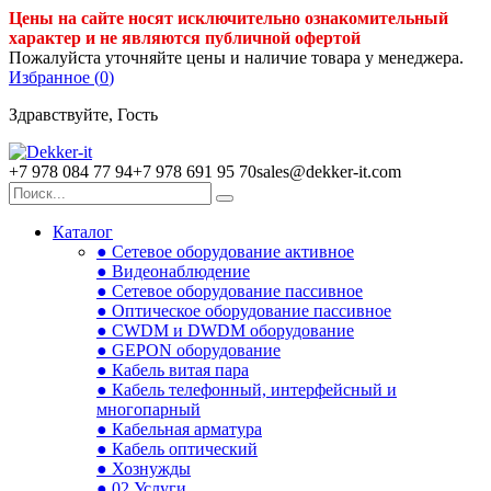
Цены на сайте носят исключительно ознакомительный
характер и не являются публичной офертой
Пожалуйста уточняйте цены и наличие товара у менеджера.
Избранное (
0
)
Здравствуйте, Гость
+7 978 084 77 94
+7 978 691 95 70
sales@dekker-it.com
Каталог
● Сетевое оборудование активное
● Видеонаблюдение
● Сетевое оборудование пассивное
● Оптическое оборудование пассивное
● CWDM и DWDM оборудование
● GEPON оборудование
● Кабель витая пара
● Кабель телефонный, интерфейсный и
многопарный
● Кабельная арматура
● Кабель оптический
● Хознужды
● 02.Услуги