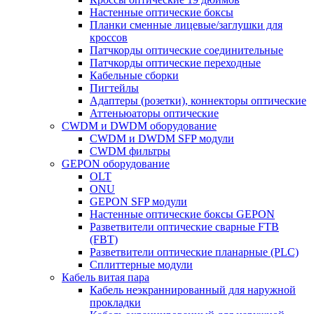
Настенные оптические боксы
Планки сменные лицевые/заглушки для
кроссов
Патчкорды оптические соединительные
Патчкорды оптические переходные
Кабельные сборки
Пигтейлы
Адаптеры (розетки), коннекторы оптические
Аттеньюаторы оптические
CWDM и DWDM оборудование
CWDM и DWDM SFP модули
CWDM фильтры
GEPON оборудование
OLT
ONU
GEPON SFP модули
Настенные оптические боксы GEPON
Разветвители оптические сварные FTB
(FBT)
Разветвители оптические планарные (PLC)
Сплиттерные модули
Кабель витая пара
Кабель неэкраннированный для наружной
прокладки