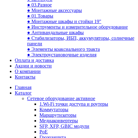
● 03.Разное
● Монтажные аксессуары
● 01.Товары
● Монтажные шкафы и стойки 19"
● Инструменты и измерительное оборудование
● Антивандальные шкафы
● Стабилизаторы, ИБП, аккумуляторы, солнечные
панели
● Элементы коаксиального тракта
● Электроустановочные изделия
Оплата и доставка
Акции и новости
О компании
Контакты
Главная
Каталог
Сетевое оборудование активное
1.Wi-Fi точки доступа и роутеры
Коммутаторы
Маршрутизаторы
Медиаконвертеры
SFP, XFP, GBIC модули
PoE
Грозозащита