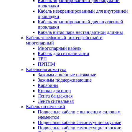
Кабель экраннированный для наружной
прокладки
Кабель неэкраннированный для внутренней
прокладки
Кабель экраннированный для внутренней
прокладки
Кабель витая пара нестандартной длинны
Кабель телефонный, интерфейсный и
многопарный
Многопарный кабель
Кабель для сигнализации
ТРП
ПРППМ
Кабельная арматура
Зажимы анкерные натяжные
Зажимы поддерживающие
Карабины
Крюки для опор
Лента бандажная
Лента сигнальная
Кабель оптический
Подвесные кабели с выносным силовым
элементом
Подвесные кабели самонесущие круглые
Подвесные кабели самонесущие плоские