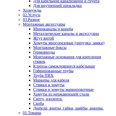
Для кабельной канализации и грунта
Для внутренней прокладки
Хознужды
02.Услуги
03.Разное
Монтажные аксессуары
Миниканалы и короба
Металлические каналы и аксессуары
Жгут витой
Хомуты многоразовые (липучка, замки)
Монтажные боксы
Гермовводы
Монтажные основания для крепления
стяжек
Клипсы самоклеящиеся кабельные
Гофрированные трубы
Труба ПВХ
Маркеры для кабеля
Стяжки и хомуты
Стяжки и хомуты маркировочные
Хомуты из нержавеющей стали
Скотч, изолента.
Скоба
Дюбели, винты, гайки, шайбы, анкеры.
01.Товары