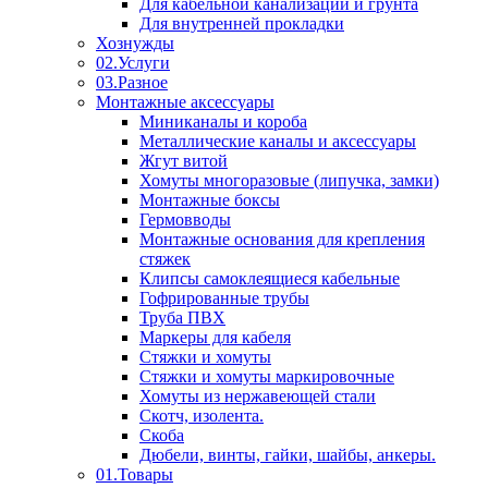
Для кабельной канализации и грунта
Для внутренней прокладки
Хознужды
02.Услуги
03.Разное
Монтажные аксессуары
Миниканалы и короба
Металлические каналы и аксессуары
Жгут витой
Хомуты многоразовые (липучка, замки)
Монтажные боксы
Гермовводы
Монтажные основания для крепления
стяжек
Клипсы самоклеящиеся кабельные
Гофрированные трубы
Труба ПВХ
Маркеры для кабеля
Стяжки и хомуты
Стяжки и хомуты маркировочные
Хомуты из нержавеющей стали
Скотч, изолента.
Скоба
Дюбели, винты, гайки, шайбы, анкеры.
01.Товары