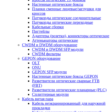
Настенные оптические боксы
Планки сменные лицевые/заглушки для
кроссов
Патчкорды оптические соединительные
Патчкорды оптические переходные
Кабельные сборки
Пигтейлы
Адаптеры (розетки), коннекторы оптические
Аттеньюаторы оптические
CWDM и DWDM оборудование
CWDM и DWDM SFP модули
CWDM фильтры
GEPON оборудование
OLT
ONU
GEPON SFP модули
Настенные оптические боксы GEPON
Разветвители оптические сварные FTB
(FBT)
Разветвители оптические планарные (PLC)
Сплиттерные модули
Кабель витая пара
Кабель неэкраннированный для наружной
прокладки