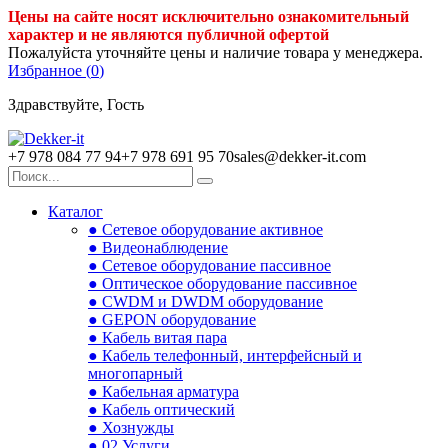
Цены на сайте носят исключительно ознакомительный
характер и не являются публичной офертой
Пожалуйста уточняйте цены и наличие товара у менеджера.
Избранное (
0
)
Здравствуйте, Гость
+7 978 084 77 94
+7 978 691 95 70
sales@dekker-it.com
Каталог
● Сетевое оборудование активное
● Видеонаблюдение
● Сетевое оборудование пассивное
● Оптическое оборудование пассивное
● CWDM и DWDM оборудование
● GEPON оборудование
● Кабель витая пара
● Кабель телефонный, интерфейсный и
многопарный
● Кабельная арматура
● Кабель оптический
● Хознужды
● 02.Услуги