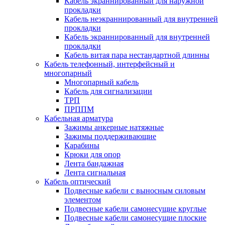
Кабель экраннированный для наружной
прокладки
Кабель неэкраннированный для внутренней
прокладки
Кабель экраннированный для внутренней
прокладки
Кабель витая пара нестандартной длинны
Кабель телефонный, интерфейсный и
многопарный
Многопарный кабель
Кабель для сигнализации
ТРП
ПРППМ
Кабельная арматура
Зажимы анкерные натяжные
Зажимы поддерживающие
Карабины
Крюки для опор
Лента бандажная
Лента сигнальная
Кабель оптический
Подвесные кабели с выносным силовым
элементом
Подвесные кабели самонесущие круглые
Подвесные кабели самонесущие плоские