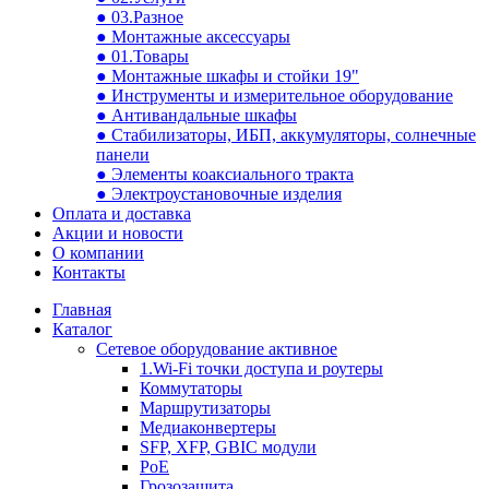
● 03.Разное
● Монтажные аксессуары
● 01.Товары
● Монтажные шкафы и стойки 19"
● Инструменты и измерительное оборудование
● Антивандальные шкафы
● Стабилизаторы, ИБП, аккумуляторы, солнечные
панели
● Элементы коаксиального тракта
● Электроустановочные изделия
Оплата и доставка
Акции и новости
О компании
Контакты
Главная
Каталог
Сетевое оборудование активное
1.Wi-Fi точки доступа и роутеры
Коммутаторы
Маршрутизаторы
Медиаконвертеры
SFP, XFP, GBIC модули
PoE
Грозозащита