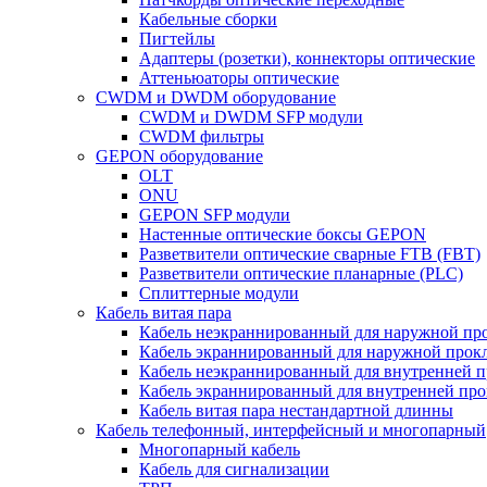
Кабельные сборки
Пигтейлы
Адаптеры (розетки), коннекторы оптические
Аттеньюаторы оптические
CWDM и DWDM оборудование
CWDM и DWDM SFP модули
CWDM фильтры
GEPON оборудование
OLT
ONU
GEPON SFP модули
Настенные оптические боксы GEPON
Разветвители оптические сварные FTB (FBT)
Разветвители оптические планарные (PLC)
Сплиттерные модули
Кабель витая пара
Кабель неэкраннированный для наружной пр
Кабель экраннированный для наружной прок
Кабель неэкраннированный для внутренней 
Кабель экраннированный для внутренней пр
Кабель витая пара нестандартной длинны
Кабель телефонный, интерфейсный и многопарный
Многопарный кабель
Кабель для сигнализации