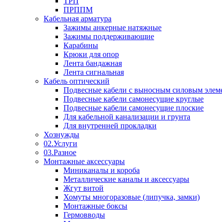
ТРП
ПРППМ
Кабельная арматура
Зажимы анкерные натяжные
Зажимы поддерживающие
Карабины
Крюки для опор
Лента бандажная
Лента сигнальная
Кабель оптический
Подвесные кабели с выносным силовым элем
Подвесные кабели самонесущие круглые
Подвесные кабели самонесущие плоские
Для кабельной канализации и грунта
Для внутренней прокладки
Хознужды
02.Услуги
03.Разное
Монтажные аксессуары
Миниканалы и короба
Металлические каналы и аксессуары
Жгут витой
Хомуты многоразовые (липучка, замки)
Монтажные боксы
Гермовводы