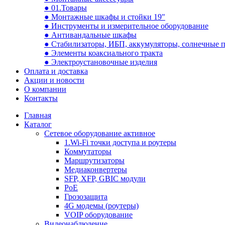
● 01.Товары
● Монтажные шкафы и стойки 19"
● Инструменты и измерительное оборудование
● Антивандальные шкафы
● Стабилизаторы, ИБП, аккумуляторы, солнечные 
● Элементы коаксиального тракта
● Электроустановочные изделия
Оплата и доставка
Акции и новости
О компании
Контакты
Главная
Каталог
Сетевое оборудование активное
1.Wi-Fi точки доступа и роутеры
Коммутаторы
Маршрутизаторы
Медиаконвертеры
SFP, XFP, GBIC модули
PoE
Грозозащита
4G модемы (роутеры)
VOIP оборудование
Видеонаблюдение