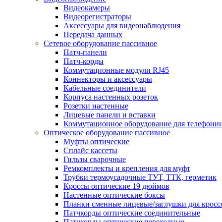
Видеокамеры
Видеорегистраторы
Аксессуары для видеонаблюдения
Передача данных
Сетевое оборудование пассивное
Патч-панели
Патч-корды
Коммутационные модули RJ45
Коннекторы и аксессуары
Кабельные соединители
Корпуса настенных розеток
Розетки настенные
Лицевые панели и вставки
Коммутационное оборудование для телефони
Оптическое оборудование пассивное
Муфты оптические
Сплайс кассеты
Гильзы сварочные
Ремкомплекты и крепления для муфт
Трубки термоусадочные ТУТ, ТТК, герметик
Кроссы оптические 19 дюймов
Настенные оптические боксы
Планки сменные лицевые/заглушки для кросс
Патчкорды оптические соединительные
Патчкорды оптические переходные