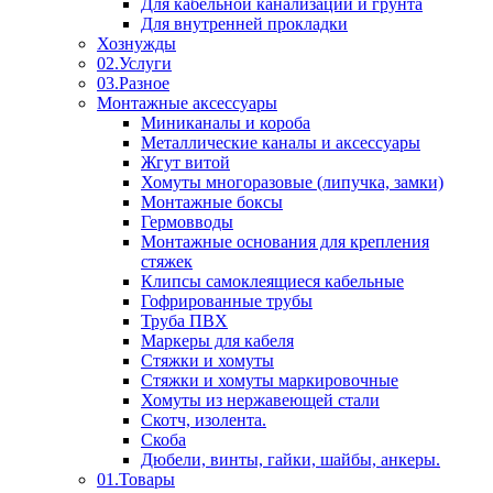
Для кабельной канализации и грунта
Для внутренней прокладки
Хознужды
02.Услуги
03.Разное
Монтажные аксессуары
Миниканалы и короба
Металлические каналы и аксессуары
Жгут витой
Хомуты многоразовые (липучка, замки)
Монтажные боксы
Гермовводы
Монтажные основания для крепления
стяжек
Клипсы самоклеящиеся кабельные
Гофрированные трубы
Труба ПВХ
Маркеры для кабеля
Стяжки и хомуты
Стяжки и хомуты маркировочные
Хомуты из нержавеющей стали
Скотч, изолента.
Скоба
Дюбели, винты, гайки, шайбы, анкеры.
01.Товары