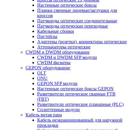
Настенные оптические боксы
Планки сменные лицевые/заглушки для
кроссов
Патчкорды оптические соединительные
Патчкорды оптические переходные
Кабельные сборки
Пигтейлы
Адаптеры (розетки), коннекторы оптические
Аттеньюаторы оптические
CWDM и DWDM оборудование
CWDM и DWDM SFP модули
CWDM фильтры
GEPON оборудование
OLT
ONU
GEPON SFP модули
Настенные оптические боксы GEPON
Разветвители оптические сварные FTB
(FBT)
Разветвители оптические планарные (PLC)
Сплиттерные модули
Кабель витая пара
Кабель неэкраннированный для наружной
прокладки