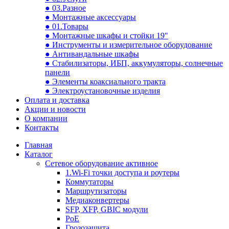
● 03.Разное
● Монтажные аксессуары
● 01.Товары
● Монтажные шкафы и стойки 19"
● Инструменты и измерительное оборудование
● Антивандальные шкафы
● Стабилизаторы, ИБП, аккумуляторы, солнечные
панели
● Элементы коаксиального тракта
● Электроустановочные изделия
Оплата и доставка
Акции и новости
О компании
Контакты
Главная
Каталог
Сетевое оборудование активное
1.Wi-Fi точки доступа и роутеры
Коммутаторы
Маршрутизаторы
Медиаконвертеры
SFP, XFP, GBIC модули
PoE
Грозозащита