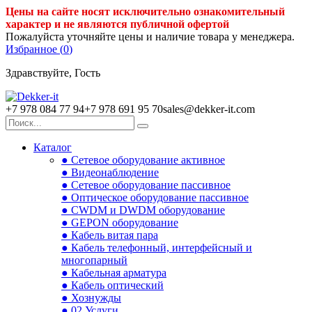
Цены на сайте носят исключительно ознакомительный
характер и не являются публичной офертой
Пожалуйста уточняйте цены и наличие товара у менеджера.
Избранное (
0
)
Здравствуйте, Гость
+7 978 084 77 94
+7 978 691 95 70
sales@dekker-it.com
Каталог
● Сетевое оборудование активное
● Видеонаблюдение
● Сетевое оборудование пассивное
● Оптическое оборудование пассивное
● CWDM и DWDM оборудование
● GEPON оборудование
● Кабель витая пара
● Кабель телефонный, интерфейсный и
многопарный
● Кабельная арматура
● Кабель оптический
● Хознужды
● 02.Услуги