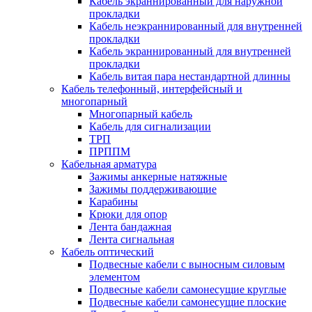
Кабель экраннированный для наружной
прокладки
Кабель неэкраннированный для внутренней
прокладки
Кабель экраннированный для внутренней
прокладки
Кабель витая пара нестандартной длинны
Кабель телефонный, интерфейсный и
многопарный
Многопарный кабель
Кабель для сигнализации
ТРП
ПРППМ
Кабельная арматура
Зажимы анкерные натяжные
Зажимы поддерживающие
Карабины
Крюки для опор
Лента бандажная
Лента сигнальная
Кабель оптический
Подвесные кабели с выносным силовым
элементом
Подвесные кабели самонесущие круглые
Подвесные кабели самонесущие плоские