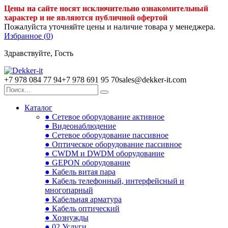
Цены на сайте носят исключительно ознакомительный
характер и не являются публичной офертой
Пожалуйста уточняйте цены и наличие товара у менеджера.
Избранное (
0
)
Здравствуйте, Гость
+7 978 084 77 94
+7 978 691 95 70
sales@dekker-it.com
Каталог
● Сетевое оборудование активное
● Видеонаблюдение
● Сетевое оборудование пассивное
● Оптическое оборудование пассивное
● CWDM и DWDM оборудование
● GEPON оборудование
● Кабель витая пара
● Кабель телефонный, интерфейсный и
многопарный
● Кабельная арматура
● Кабель оптический
● Хознужды
● 02.Услуги