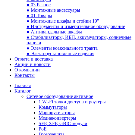
● 03.Разное
● Монтажные аксессуары
● 01.Товары
● Монтажные шкафы и стойки 19"
● Инструменты и измерительное оборудование
● Антивандальные шкафы
● Стабилизаторы, ИБП, аккумуляторы, солнечные
панели
● Элементы коаксиального тракта
● Электроустановочные изделия
Оплата и доставка
Акции и новости
О компании
Контакты
Главная
Каталог
Сетевое оборудование активное
1.Wi-Fi точки доступа и роутеры
Коммутаторы
Маршрутизаторы
Медиаконвертеры
SFP, XFP, GBIC модули
PoE
Грозозащита