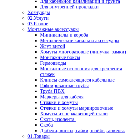
Для кабельной канализации и грунта
Для внутренней прокладки
Хознужды
02.Услуги
03.Разное
Монтажные аксессуары
Миниканалы и короба
Металлические каналы и аксессуары
Жгут витой
Хомуты многоразовые (липучка, замки)
Монтажные боксы
Гермовводы
Монтажные основания для крепления
стяжек
Клипсы самоклеящиеся кабельные
Гофрированные трубы
Труба ПВХ
Маркеры для кабеля
Стяжки и хомуты
Стяжки и хомуты маркировочные
Хомуты из нержавеющей стали
Скотч, изолента.
Скоба
Дюбели, винты, гайки, шайбы, анкеры.
01.Товары