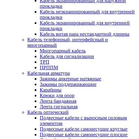
Кабель экраннированный для наружной
прокладки
Кабель неэкраннированный для внутренней
прокладки
Кабель экраннированный для внутренней
прокладки
Кабель витая пара нестандартной длинны
Кабель телефонный, интерфейсный и
многопарный
Многопарный кабель
Кабель для сигнализации
ТРП
ПРППМ
Кабельная арматура
Зажимы анкерные натяжные
Зажимы поддерживающие
Карабины
Крюки для опор
Лента бандажная
Лента сигнальная
Кабель оптический
Подвесные кабели с выносным силовым
элементом
Подвесные кабели самонесущие круглые
Подвесные кабели самонесущие плоские