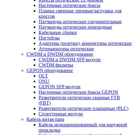
Настенные оптические боксы
Планки сменные лицевые/заглушки для
кроссов
Патчкорды оптические соединительные
Патчкорды оптические переходные
Кабельные сборки
Пигтейлы
Адаптеры (розетки), коннекторы оптические
Аттеньюаторы оптические
CWDM и DWDM оборудование
CWDM и DWDM SFP модули
CWDM фильтры
GEPON оборудование
OLT
ONU
GEPON SFP модули
Настенные оптические боксы GEPON
Разветвители оптические сварные FTB
(FBT)
Разветвители оптические планарные (PLC)
Сплиттерные модули
Кабель витая пара
Кабель неэкраннированный для наружной
прокладки