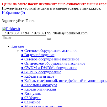
Цены на сайте носят исключительно ознакомительный хара
Пожалуйста уточняйте цены и наличие товара у менеджера.
Избранное (
0
)
Здравствуйте, Гость
+7 978 084 77 94
+7 978 691 95 70
sales@dekker-it.com
Каталог
● Сетевое оборудование активное
● Видеонаблюдение
● Сетевое оборудование пассивное
● Оптическое оборудование пассивное
● CWDM и DWDM оборудование
● GEPON оборудование
● Кабель витая пара
● Кабель телефонный, интерфейсный и многопарн
● Кабельная арматура
● Кабель оптический
● Хознужды
● 02.Услуги
● 03.Разное
● Монтажные аксессуары