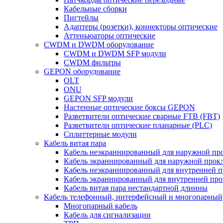
Кабельные сборки
Пигтейлы
Адаптеры (розетки), коннекторы оптические
Аттеньюаторы оптические
CWDM и DWDM оборудование
CWDM и DWDM SFP модули
CWDM фильтры
GEPON оборудование
OLT
ONU
GEPON SFP модули
Настенные оптические боксы GEPON
Разветвители оптические сварные FTB (FBT)
Разветвители оптические планарные (PLC)
Сплиттерные модули
Кабель витая пара
Кабель неэкраннированный для наружной пр
Кабель экраннированный для наружной прок
Кабель неэкраннированный для внутренней 
Кабель экраннированный для внутренней пр
Кабель витая пара нестандартной длинны
Кабель телефонный, интерфейсный и многопарный
Многопарный кабель
Кабель для сигнализации