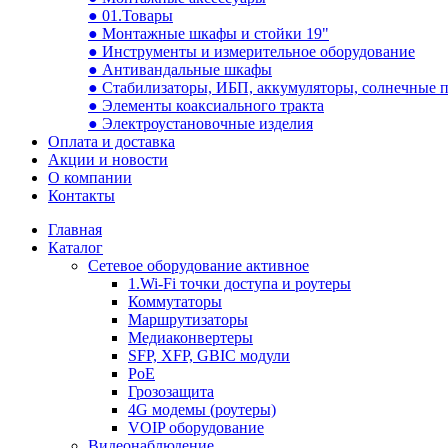
● 01.Товары
● Монтажные шкафы и стойки 19"
● Инструменты и измерительное оборудование
● Антивандальные шкафы
● Стабилизаторы, ИБП, аккумуляторы, солнечные 
● Элементы коаксиального тракта
● Электроустановочные изделия
Оплата и доставка
Акции и новости
О компании
Контакты
Главная
Каталог
Сетевое оборудование активное
1.Wi-Fi точки доступа и роутеры
Коммутаторы
Маршрутизаторы
Медиаконвертеры
SFP, XFP, GBIC модули
PoE
Грозозащита
4G модемы (роутеры)
VOIP оборудование
Видеонаблюдение