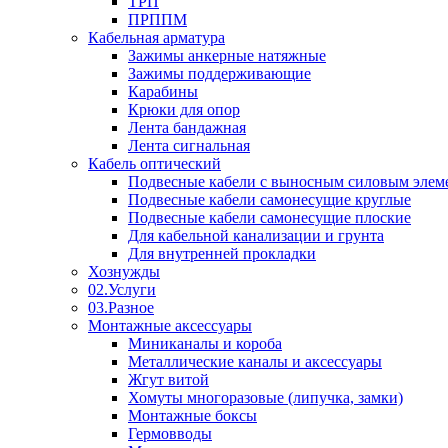
ТРП
ПРППМ
Кабельная арматура
Зажимы анкерные натяжные
Зажимы поддерживающие
Карабины
Крюки для опор
Лента бандажная
Лента сигнальная
Кабель оптический
Подвесные кабели с выносным силовым элем
Подвесные кабели самонесущие круглые
Подвесные кабели самонесущие плоские
Для кабельной канализации и грунта
Для внутренней прокладки
Хознужды
02.Услуги
03.Разное
Монтажные аксессуары
Миниканалы и короба
Металлические каналы и аксессуары
Жгут витой
Хомуты многоразовые (липучка, замки)
Монтажные боксы
Гермовводы