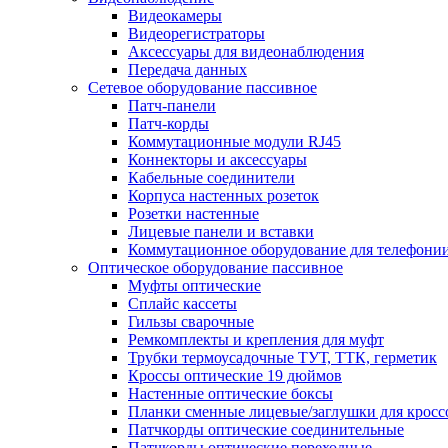
Видеокамеры
Видеорегистраторы
Аксессуары для видеонаблюдения
Передача данных
Сетевое оборудование пассивное
Патч-панели
Патч-корды
Коммутационные модули RJ45
Коннекторы и аксессуары
Кабельные соединители
Корпуса настенных розеток
Розетки настенные
Лицевые панели и вставки
Коммутационное оборудование для телефони
Оптическое оборудование пассивное
Муфты оптические
Сплайс кассеты
Гильзы сварочные
Ремкомплекты и крепления для муфт
Трубки термоусадочные ТУТ, ТТК, герметик
Кроссы оптические 19 дюймов
Настенные оптические боксы
Планки сменные лицевые/заглушки для кросс
Патчкорды оптические соединительные
Патчкорды оптические переходные