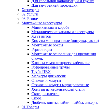
Для кабельной канализации и грунта
Для внутренней прокладки
Хознужды
02.Услуги
03.Разное
Монтажные аксессуары
Миниканалы и короба
Металлические каналы и аксессуары
Жгут витой
Хомуты многоразовые (липучка, замки)
Монтажные боксы
Гермовводы
Монтажные основания для крепления
стяжек
Клипсы самоклеящиеся кабельные
Гофрированные трубы
Труба ПВХ
Маркеры для кабеля
Стяжки и хомуты
Стяжки и хомуты маркировочные
Хомуты из нержавеющей стали
Скотч, изолента.
Скоба
Дюбели, винты, гайки, шайбы, анкеры.
01.Товары