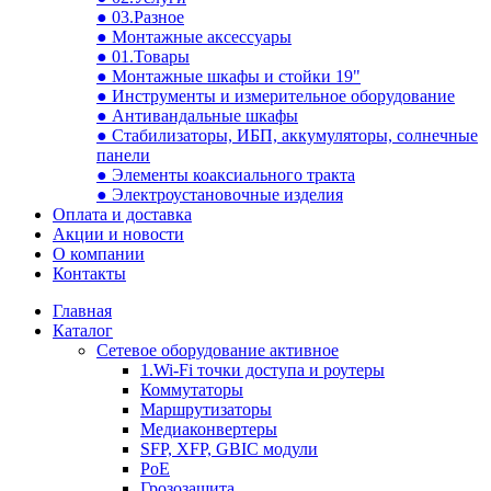
● 03.Разное
● Монтажные аксессуары
● 01.Товары
● Монтажные шкафы и стойки 19"
● Инструменты и измерительное оборудование
● Антивандальные шкафы
● Стабилизаторы, ИБП, аккумуляторы, солнечные
панели
● Элементы коаксиального тракта
● Электроустановочные изделия
Оплата и доставка
Акции и новости
О компании
Контакты
Главная
Каталог
Сетевое оборудование активное
1.Wi-Fi точки доступа и роутеры
Коммутаторы
Маршрутизаторы
Медиаконвертеры
SFP, XFP, GBIC модули
PoE
Грозозащита