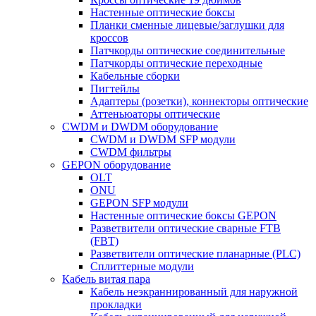
Настенные оптические боксы
Планки сменные лицевые/заглушки для
кроссов
Патчкорды оптические соединительные
Патчкорды оптические переходные
Кабельные сборки
Пигтейлы
Адаптеры (розетки), коннекторы оптические
Аттеньюаторы оптические
CWDM и DWDM оборудование
CWDM и DWDM SFP модули
CWDM фильтры
GEPON оборудование
OLT
ONU
GEPON SFP модули
Настенные оптические боксы GEPON
Разветвители оптические сварные FTB
(FBT)
Разветвители оптические планарные (PLC)
Сплиттерные модули
Кабель витая пара
Кабель неэкраннированный для наружной
прокладки