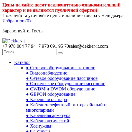
Цены на сайте носят исключительно ознакомительный
характер и не являются публичной офертой
Пожалуйста уточняйте цены и наличие товара у менеджера.
Избранное (
0
)
Здравствуйте, Гость
+7 978 084 77 94
+7 978 691 95 70
sales@dekker-it.com
Каталог
● Сетевое оборудование активное
● Видеонаблюдение
● Сетевое оборудование пассивное
● Оптическое оборудование пассивное
● CWDM и DWDM оборудование
● GEPON оборудование
● Кабель витая пара
● Кабель телефонный, интерфейсный и
многопарный
● Кабельная арматура
● Кабель оптический
● Хознужды
● 02.Услуги