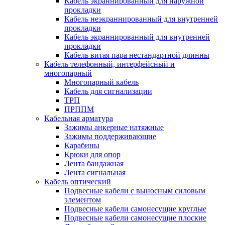
Кабель экраннированный для наружной
прокладки
Кабель неэкраннированный для внутренней
прокладки
Кабель экраннированный для внутренней
прокладки
Кабель витая пара нестандартной длинны
Кабель телефонный, интерфейсный и
многопарный
Многопарный кабель
Кабель для сигнализации
ТРП
ПРППМ
Кабельная арматура
Зажимы анкерные натяжные
Зажимы поддерживающие
Карабины
Крюки для опор
Лента бандажная
Лента сигнальная
Кабель оптический
Подвесные кабели с выносным силовым
элементом
Подвесные кабели самонесущие круглые
Подвесные кабели самонесущие плоские