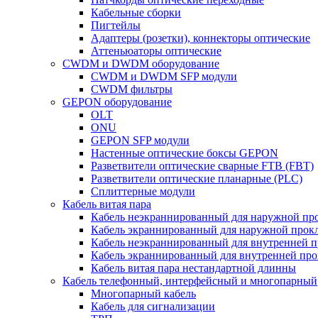
Кабельные сборки
Пигтейлы
Адаптеры (розетки), коннекторы оптические
Аттеньюаторы оптические
CWDM и DWDM оборудование
CWDM и DWDM SFP модули
CWDM фильтры
GEPON оборудование
OLT
ONU
GEPON SFP модули
Настенные оптические боксы GEPON
Разветвители оптические сварные FTB (FBT)
Разветвители оптические планарные (PLC)
Сплиттерные модули
Кабель витая пара
Кабель неэкраннированный для наружной пр
Кабель экраннированный для наружной прок
Кабель неэкраннированный для внутренней 
Кабель экраннированный для внутренней пр
Кабель витая пара нестандартной длинны
Кабель телефонный, интерфейсный и многопарный
Многопарный кабель
Кабель для сигнализации