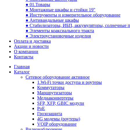
● 01.Товары
● Монтажные шкафы и стойки 19"
● Инструменты и измерительное оборудование
● Антивандальные шкафы
● Стабилизаторы, ИБП, аккумуляторы, солнечные 
● Элементы коаксиального тракта
● Электроустановочные изделия
Оплата и доставка
Акции и новости
О компании
Контакты
Главная
Каталог
Сетевое оборудование активное
1.Wi-Fi точки доступа и роутеры
Коммутаторы
Маршрутизаторы
Медиаконвертеры
SFP, XFP, GBIC модули
PoE
Грозозащита
4G модемы (роутеры)
VOIP оборудование
Видеонаблюдение