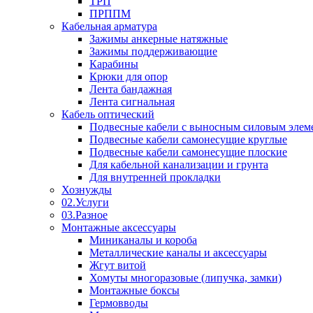
ТРП
ПРППМ
Кабельная арматура
Зажимы анкерные натяжные
Зажимы поддерживающие
Карабины
Крюки для опор
Лента бандажная
Лента сигнальная
Кабель оптический
Подвесные кабели с выносным силовым элем
Подвесные кабели самонесущие круглые
Подвесные кабели самонесущие плоские
Для кабельной канализации и грунта
Для внутренней прокладки
Хознужды
02.Услуги
03.Разное
Монтажные аксессуары
Миниканалы и короба
Металлические каналы и аксессуары
Жгут витой
Хомуты многоразовые (липучка, замки)
Монтажные боксы
Гермовводы