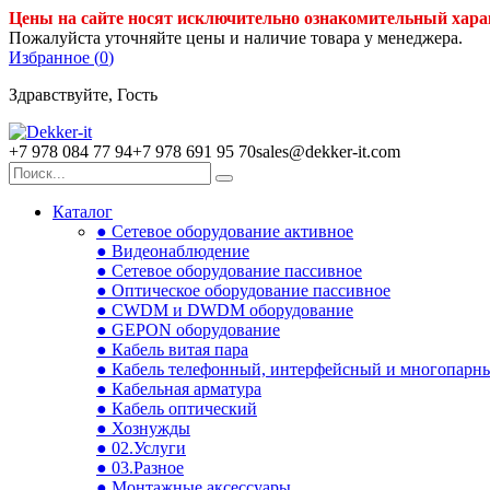
Цены на сайте носят исключительно ознакомительный хара
Пожалуйста уточняйте цены и наличие товара у менеджера.
Избранное (
0
)
Здравствуйте, Гость
+7 978 084 77 94
+7 978 691 95 70
sales@dekker-it.com
Каталог
● Сетевое оборудование активное
● Видеонаблюдение
● Сетевое оборудование пассивное
● Оптическое оборудование пассивное
● CWDM и DWDM оборудование
● GEPON оборудование
● Кабель витая пара
● Кабель телефонный, интерфейсный и многопарн
● Кабельная арматура
● Кабель оптический
● Хознужды
● 02.Услуги
● 03.Разное
● Монтажные аксессуары