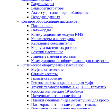
Видеокамеры
Видеорегистраторы
Аксессуары для видеонаблюдения
Передача данных
Сетевое оборудование пассивное
Патч-панели
Патч-корды
Коммутационные модули RJ45
Коннекторы и аксессуары
Кабельные соединители
Корпуса настенных розеток
Розетки настенные
Лицевые панели и вставки
Коммутационное оборудование для телефони
Оптическое оборудование пассивное
Муфты оптические
Сплайс кассеты
Гильзы сварочные
Ремкомплекты и крепления для муфт
Трубки термоусадочные ТУТ, ТТК, герметик
Кроссы оптические 19 дюймов
Настенные оптические боксы
Планки сменные лицевые/заглушки для кросс
Патчкорды оптические соединительные
Патчкорды оптические переходные